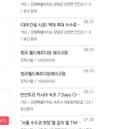
기타 / 강원특별자치도 양양군 강현면 전진리 7-3
/ 유선 문의
등록일
08.05
(대우건설 시공) 역대 최대 수수료 지급, 단독 단일 영업본부 선착순 모집 (팀,팀원 개별문의 가능)
기타 / 강원특별자치도 양양군 강현면 전진리 7-3
/ 유선 문의
등록일
08.05
청라 월드메르디앙 레이크원
오피스텔 / 18000000
등록일
08.03
청라월드메르디앙레이크원
오피스텔 / 18000000
등록일
08.01
반얀트리 카시아 속초 7 Days Club OwnersMembership 분양직원 모집
기타 / 강원특별자치도 속초시 대포항희망길 120 /
유선문의
등록일
07.30
쓰기
"서울 수도권 현장"을 같이 할 TM 총괄, 본부, 팀, 팀원 모집