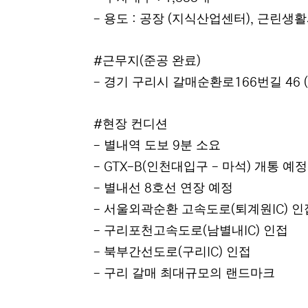
용도
공장
지식산업센터
근린생활
-
:
(
),
근무지
준공 완료
#
(
)
경기 구리시 갈매순환로
번길
-
166
46 (
현장 컨디션
#
별내역 도보
분 소요
-
9
인천대입구
마석
개통 예정
- GTX-B(
-
)
별내선
호선 연장 예정
-
8
서울외곽순환 고속도로
퇴계원
인
-
(
IC)
구리포천고속도로
남별내
인접
-
(
IC)
북부간선도로
구리
인접
-
(
IC)
구리 갈매 최대규모의 랜드마크
-