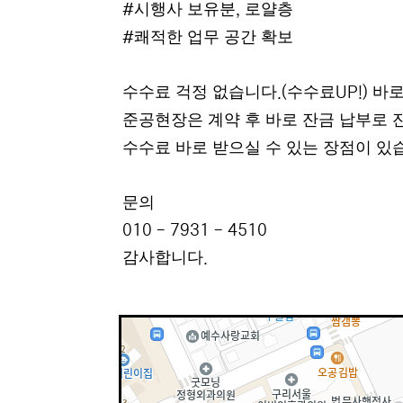
시행사 보유분
로얄층
#
,
쾌적한 업무 공간 확보
#
수수료 걱정 없습니다
수수료
바로
.(
UP!)
준공현장은 계약 후 바로 잔금 납부로 
수수료 바로 받으실 수 있는 장점이 있
문의
010 - 7931 - 4510
감사합니다
.