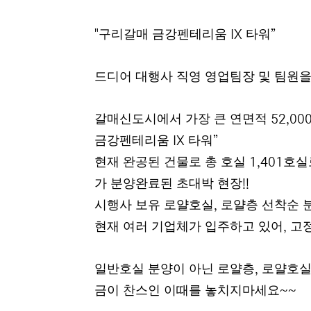
본문
구리갈매 금강펜테리움
타워
"
IX
”
드디어 대행사 직영 영업팀장 및 팀원
갈매신도시에서 가장 큰 연면적
52,00
금강펜테리움
타워
IX
”
현재 완공된 건물로 총 호실
호실
1,401
가 분양완료된 초대박 현장
!!
시행사 보유 로얄호실
로얄층 선착순 
,
현재 여러 기업체가 입주하고 있어
고
,
일반호실 분양이 아닌 로얄층
로얄호실
,
금이 찬스인 이때를 놓치지마세요
~~