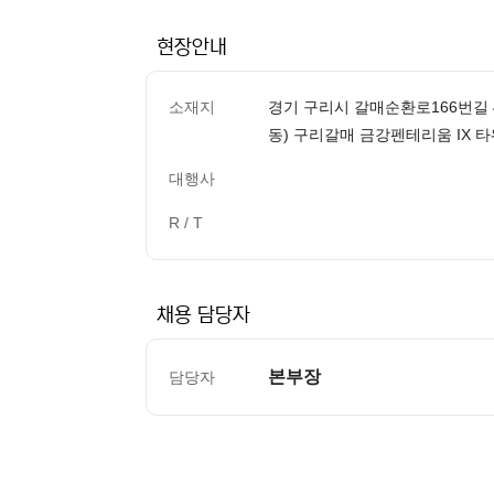
현장안내
소재지
경기 구리시 갈매순환로166번길 4
동) 구리갈매 금강펜테리움 IX 
대행사
R / T
채용 담당자
본부장
담당자
컨텐츠 정보