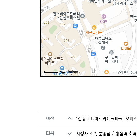
50m
관련자료
이전
"신광교 디에르레이크파크" 오피스 
다음
시행사 소속 분양팀 / 병점역 초