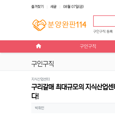
상단 네비
즐겨찾기
새글
08월 07일(금)
구인구직 등록
메인 메뉴
구인구직
구인구직
분류
지식산업센터
구리갈매 최대규모의 지식산업센터
다!
작성자 정보
작성
박휘민