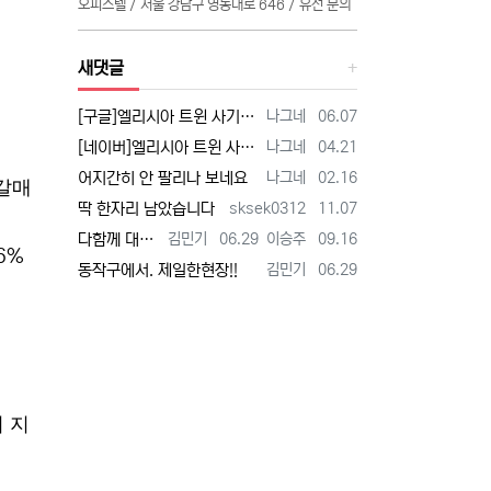
오피스텔 / 서울 강남구 영동대로 646 / 유선 문의
새댓글
등록자
등록일
[구글]엘리시아 트윈 사기 - 검색
나그네
06.07
등록자
등록일
[네이버]엘리시아 트윈 사기 - 검색
나그네
04.21
등록자
등록일
어지간히 안 팔리나 보네요
나그네
02.16
갈매
등록자
등록일
딱 한자리 남았습니다
sksek0312
11.07
등록자
등록일
등록자
등록일
다함께 대박납니다.
김민기
06.29
이승주
09.16
6%
등록자
등록일
동작구에서. 제일한현장!!
김민기
06.29
 지