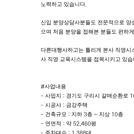
노력하고 있습니다
.
신입 분양상담사분들도 전문적으로 양
으며 처음 분양을 접해본 분들도 편하
다른대행사하고는 틀리게 본사 직영시
사 직영 교육시스템을 접목시키고 있
사업내용
#
사업지
경기도 구리시 갈매순환로
-
:
1
시공사
금강주택
-
:
건축규모
지하
층
지상
층
-
:
3
~
10
연면적
약
평
-
:
52,460
주차대수
대
-
: 1,388