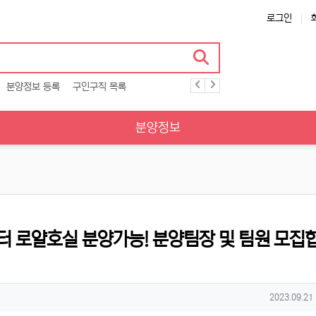
로그인
분양정보 등록
구인구직 목록
분양정보
 로얄호실 분양가능! 분양팀장 및 팀원 모집
작성일
2023.09.21