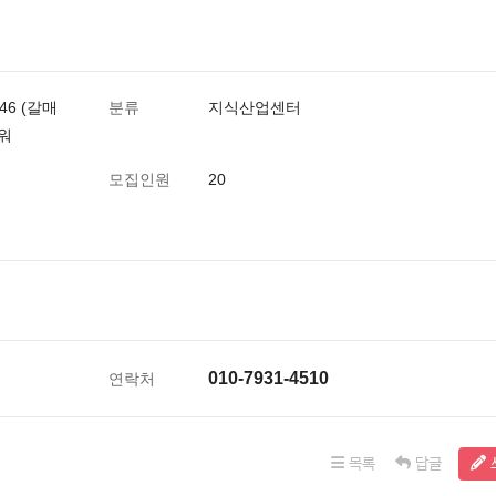
6 (갈매
분류
지식산업센터
타워
모집인원
20
010-7931-4510
연락처
목록
답글