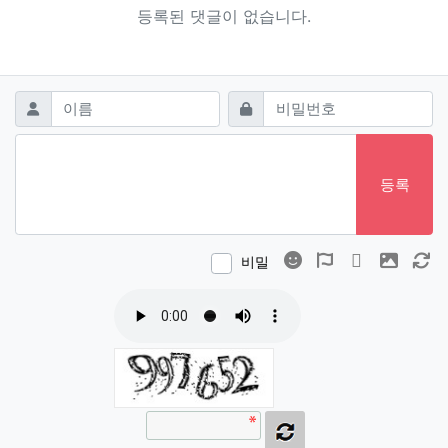
등록된 댓글이 없습니다.
댓글쓰기
필수
필수
이름
비밀번호
등록
이모티콘
폰트어썸
동영상
이미지
새
비밀