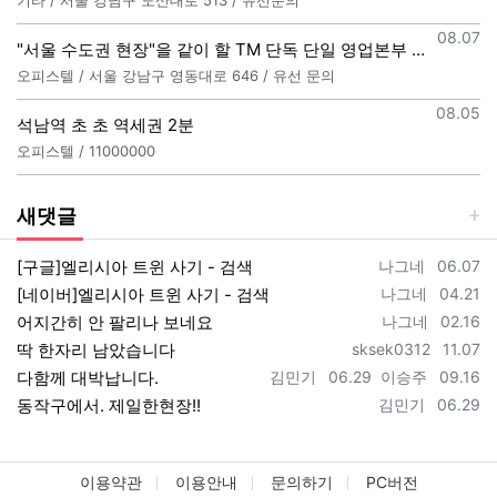
등록일
08.07
"서울 수도권 현장"을 같이 할 TM 단독 단일 영업본부 팀 선착순 모집
오피스텔 / 서울 강남구 영동대로 646 / 유선 문의
등록일
08.05
석남역 초 초 역세권 2분
오피스텔 / 11000000
새댓글
등록자
등록일
[구글]엘리시아 트윈 사기 - 검색
나그네
06.07
등록자
등록일
[네이버]엘리시아 트윈 사기 - 검색
나그네
04.21
등록자
등록일
어지간히 안 팔리나 보네요
나그네
02.16
등록자
등록일
딱 한자리 남았습니다
sksek0312
11.07
등록자
등록일
등록자
등록일
다함께 대박납니다.
김민기
06.29
이승주
09.16
등록자
등록일
동작구에서. 제일한현장!!
김민기
06.29
이용약관
이용안내
문의하기
PC버전