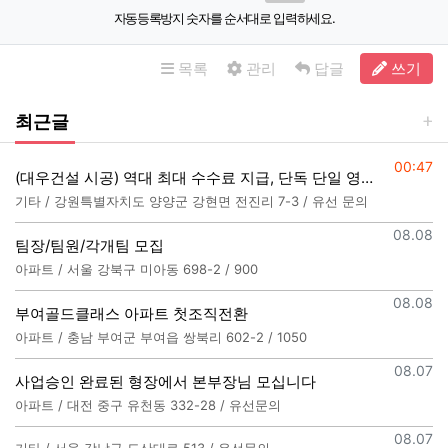
자동등록방지 숫자를 순서대로 입력하세요.
목록
관리
답글
쓰기
최근글
등록일
00:47
(대우건설 시공) 역대 최대 수수료 지급, 단독 단일 영업본부 선착순 모집
기타 / 강원특별자치도 양양군 강현면 전진리 7-3 / 유선 문의
등록일
08.08
팀장/팀원/각개팀 모집
아파트 / 서울 강북구 미아동 698-2 / 900
등록일
08.08
부여골드클래스 아파트 첫조직전환
아파트 / 충남 부여군 부여읍 쌍북리 602-2 / 1050
등록일
08.07
사업승인 완료된 형장에서 본부장님 모십니다
아파트 / 대전 중구 유천동 332-28 / 유선문의
등록일
08.07
기타 / 서울 강남구 도산대로 513 / 유선문의