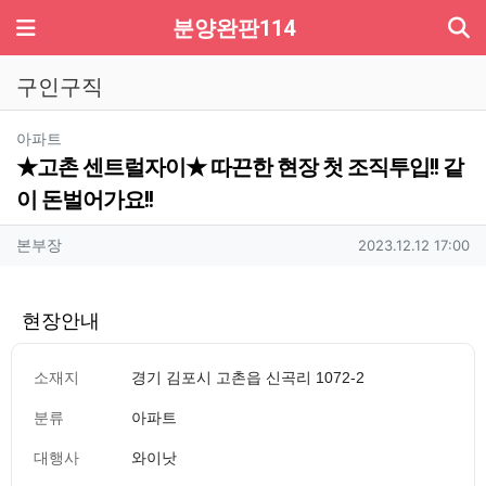
기
메뉴
분양완판114
구인구직
분류
아파트
★고촌 센트럴자이★ 따끈한 현장 첫 조직투입!! 같
이 돈벌어가요!!
작성자 정보
작성
작성일
본부장
2023.12.12 17:00
현장안내
소재지
경기 김포시 고촌읍 신곡리 1072-2
분류
아파트
대행사
와이낫