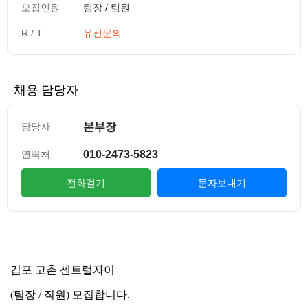
모집인원
팀장 / 팀원
R / T
유선문의
채용 담당자
본부장
담당자
010-2473-5823
연락처
전화걸기
문자보내기
컨텐츠 정보
본문
김포 고촌 센트럴자이
(팀장 / 직원) 모집합니다.