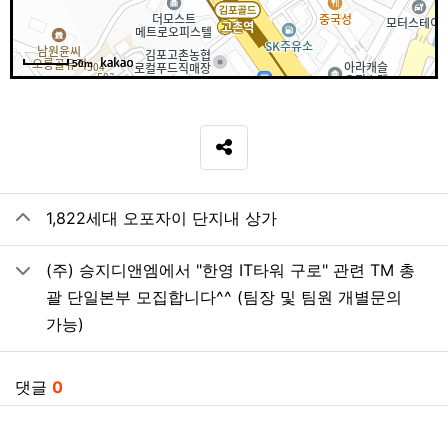
50m
SNS 공유
관련자료
1,822세대 오포자이 단지내 상가
(주) 승지디앤엠에서 "한영 IT타워 구로" 관련 TM 총
괄 단일본부 모집합니다^^ (팀장 및 팀원 개별문의
가능)
댓글
0