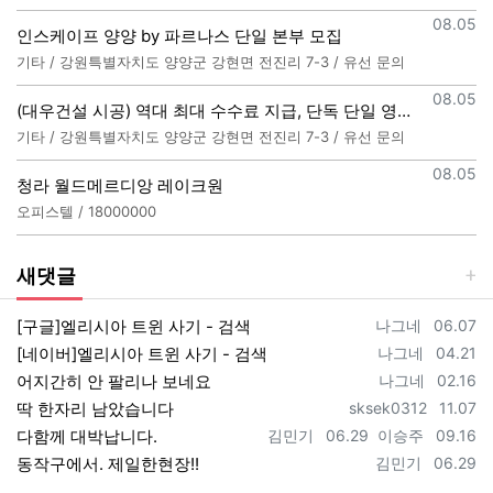
등록일
08.05
인스케이프 양양 by 파르나스 단일 본부 모집
기타 / 강원특별자치도 양양군 강현면 전진리 7-3 / 유선 문의
등록일
08.05
(대우건설 시공) 역대 최대 수수료 지급, 단독 단일 영업본부 선착순 모집 (팀,팀원 개별문의 가능)
기타 / 강원특별자치도 양양군 강현면 전진리 7-3 / 유선 문의
등록일
08.05
청라 월드메르디앙 레이크원
오피스텔 / 18000000
새댓글
등록자
등록일
[구글]엘리시아 트윈 사기 - 검색
나그네
06.07
등록자
등록일
[네이버]엘리시아 트윈 사기 - 검색
나그네
04.21
등록자
등록일
어지간히 안 팔리나 보네요
나그네
02.16
등록자
등록일
딱 한자리 남았습니다
sksek0312
11.07
등록자
등록일
등록자
등록일
다함께 대박납니다.
김민기
06.29
이승주
09.16
등록자
등록일
동작구에서. 제일한현장!!
김민기
06.29