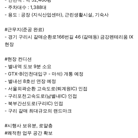
연면적
약
평
-
: 1,388
주차대수
대
-
:
(
),
,
용도
공장
지식산업센터
근린생활시설
기숙사
#
(
)
근무지
준공 완료
-
166
46 (
)
IX
경기 구리시 갈매순환로
번길
갈매동
금강펜테리움
현장
#
현장 컨디션
-
9
별내역 도보
분 소요
- GTX-B(
-
)
인천대입구
마석
개통 예정
-
8
별내선
호선 연장 예정
-
(
IC)
서울외곽순환 고속도로
퇴계원
인접
-
(
IC)
구리포천고속도로
남별내
인접
-
(
IC)
북부간선도로
구리
인접
-
구리 갈매 최대규모의 랜드마크
#
,
시행사 보유분
로얄층
#
쾌적한 업무 공간 확보