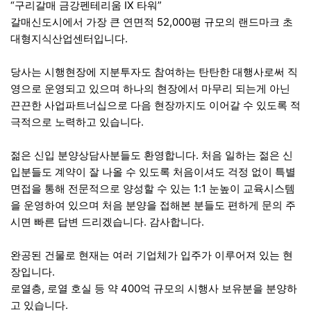
“
IX
”
구리갈매 금강펜테리움
타워
52,000
갈매신도시에서 가장 큰 연면적
평 규모의 랜드마크 초
.
대형지식산업센터입니다
당사는 시행현장에 지분투자도 참여하는 탄탄한 대행사로써 직
영으로 운영되고 있으며 하나의 현장에서 마무리 되는게 아닌
끈끈한 사업파트너십으로 다음 현장까지도 이어갈 수 있도록 적
.
극적으로 노력하고 있습니다
.
젊은 신입 분양상담사분들도 환영합니다
처음 일하는 젊은 신
입분들도 계약이 잘 나올 수 있도록 처음이셔도 걱정 없이 특별
1:1
면접을 통해 전문적으로 양성할 수 있는
눈높이 교육시스템
을 운영하여 있으며 처음 분양을 접해본 분들도 편하게 문의 주
.
.
시면 빠른 답변 드리겠습니다
감사합니다
완공된 건물로 현재는 여러 기업체가 입주가 이루어져 있는 현
.
장입니다
,
400
로열층
로열 호실 등 약
억 규모의 시행사 보유분을 분양하
.
고 있습니다