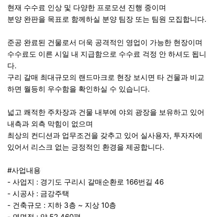
현재 수수료 인상 및 다양한 프로모션 진행 중이며
.
분양 완판을 목표로 함께하실 분양 팀장 또는 팀원 모집합니다
준공 완료된 건물로서 더욱 공격적인 영업이 가능한 현장이며
수수료도 이른 시일 내 지급함으로 수수료 걱정 안 하셔도 됩니
.
다
구리 갈매 최대규모의 랜드마크로 현장 보시면 타 건물과 비교
.
하면 월등히 우수함을 확인하실 수 있습니다
넓고 쾌적한 주차장과 건물 내부에 야외 광장을 보유하고 있어
내측과 외측 막힘이 없으며
,
최상의 컨디션과 업무조건을 갖추고 있어 실사용자
투자자에
.
있어서 리스크 없는 긍정적인 환경을 제공합니다
#
사업내용
-
:
166
46
사업지
경기도 구리시 갈매순환로
번길
-
:
시공사
금강주택
-
:
3
~
10
건축규모
지하
층
지상
층
-
:
52,460