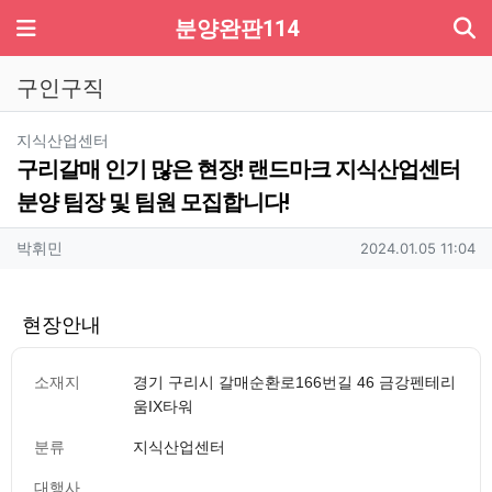
기
메뉴
분양완판114
구인구직
분류
지식산업센터
구리갈매 인기 많은 현장! 랜드마크 지식산업센터
분양 팀장 및 팀원 모집합니다!
작성자 정보
작성
작성일
박휘민
2024.01.05 11:04
현장안내
소재지
경기 구리시 갈매순환로166번길 46 금강펜테리
움IX타워
분류
지식산업센터
대행사