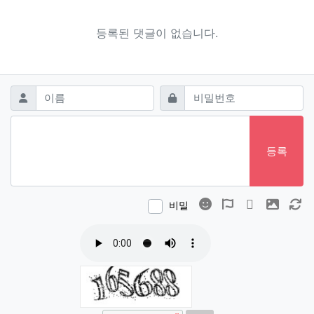
등록된 댓글이 없습니다.
댓글쓰기
필수
필수
이름
비밀번호
등록
이모티콘
폰트어썸
동영상
이미지
새
비밀