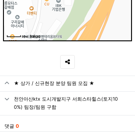
50m
SNS 공유
관련자료
★ 상가 / 신규현장 분양 팀원 모집 ★
천안아산ktx 도시개발지구 서희스타힐스(토지10
0%) 팀장/팀원 구함
댓글
0