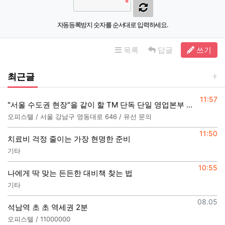
자동등록방지 숫자를 순서대로 입력하세요.
목록
답글
쓰기
최근글
등록일
11:57
"서울 수도권 현장"을 같이 할 TM 단독 단일 영업본부 팀 선착순 모집
오피스텔 / 서울 강남구 영동대로 646 / 유선 문의
등록일
11:50
치료비 걱정 줄이는 가장 현명한 준비
기타
등록일
10:55
나에게 딱 맞는 든든한 대비책 찾는 법
기타
등록일
08.05
석남역 초 초 역세권 2분
오피스텔 / 11000000