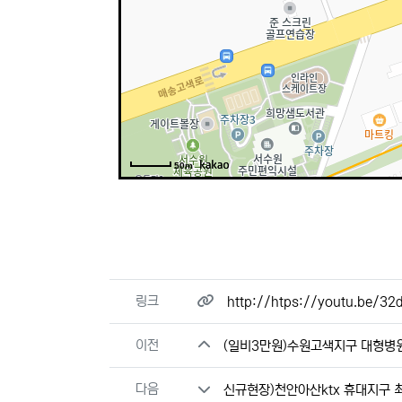
50m
관련자료
링크
http://htps://youtu.be/
이전
(일비3만원)수원고색지구 대형병
다음
신규현장)천안아산ktx 휴대지구 