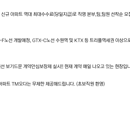
! 신규 아파트 역대 최대수수료(당일지급)로 직영 본부,팀,팀원 선착순 모
-F노선 개발예정, GTX-C노선 수원역 및 KTX 등 트리플역세권 이상으
 보기드문 게약안심보장제 실시!! 현재 계약 매일 나오고 있는 현장입니
 아파트 TM오다는 무제한 제공해드립니다. (초보직원 환영)