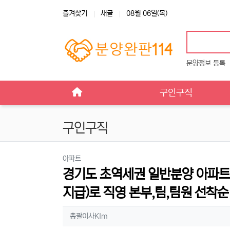
상단 네비
즐겨찾기
새글
08월 06일(목)
분양정보 등록
메인 메뉴
구인구직
구인구직
분류
아파트
경기도 초역세권 일반분양 아파트 
지급)로 직영 본부,팀,팀원 선착순
작성자 정보
작성
총괄이사KIm