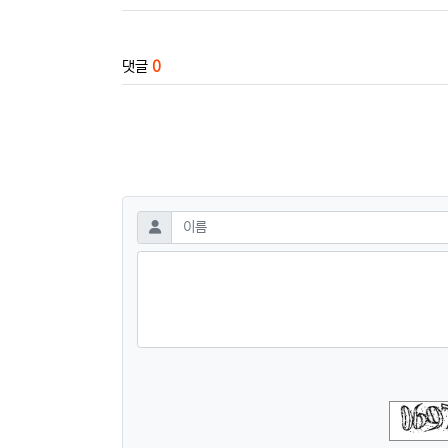
댓글
0
댓글쓰기
필수
이름
숫자음성듣기
새로고침