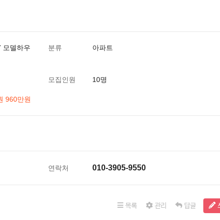
7 모델하우
분류
아파트
모집인원
10명
원 960만원
010-3905-9550
연락처
목록
관리
답글