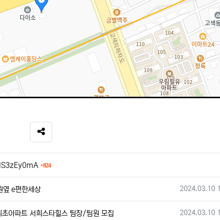
SNS 공유
회 연결
32dS3zEy0mA
824
작성일
2024.03.10 
원옆 e편한세상
작성일
2024.03.10 
최초아파트 서희스타힐스 팀장/팀원 모집