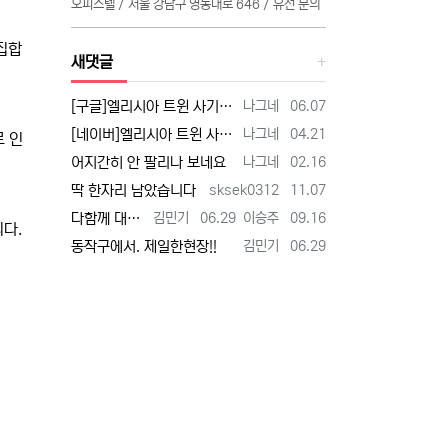
오피스텔 / 서울 강남구 영동대로 646 / 유선 문의
집합
새댓글
등록자
등록일
[구글]엘리시아 트윈 사기 - 검색
나그네
06.07
등록자
등록일
[네이버]엘리시아 트윈 사기 - 검색
나그네
04.21
로 인
등록자
등록일
어지간히 안 팔리나 보네요
나그네
02.16
등록자
등록일
딱 한자리 남았습니다
sksek0312
11.07
등록자
등록일
등록자
등록일
다함께 대박납니다.
김민기
06.29
이승주
09.16
다.
등록자
등록일
동작구에서. 제일한현장!!
김민기
06.29