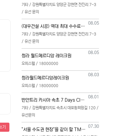
기타 / 강원특별자치도 양양군 강현면 전진리 7-3
/ 유선 문의
등록일
08.05
(대우건설 시공) 역대 최대 수수료 지급, 단독 단일 영업본부 선착순 모집 (팀,팀원 개별문의 가능)
기타 / 강원특별자치도 양양군 강현면 전진리 7-3
/ 유선 문의
등록일
08.05
청라 월드메르디앙 레이크원
오피스텔 / 18000000
등록일
08.03
청라월드메르디앙레이크원
오피스텔 / 18000000
등록일
08.01
반얀트리 카시아 속초 7 Days Club OwnersMembership 분양직원 모집
기타 / 강원특별자치도 속초시 대포항희망길 120 /
유선문의
등록일
07.30
쓰기
"서울 수도권 현장"을 같이 할 TM 총괄, 본부, 팀, 팀원 모집