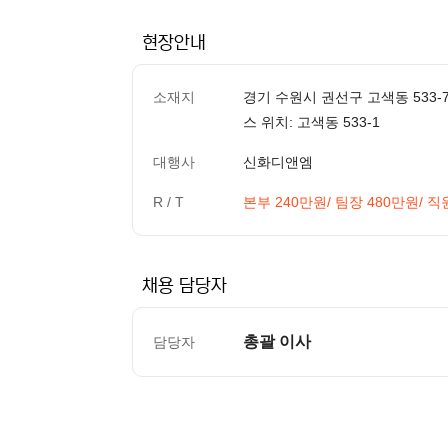
현장안내
소재지
경기 수원시 권선구 고색동 533-
스 위치: 고색동 533-1
대행사
신화디앤엠
R / T
본부 240만원/ 팀장 480만원/ 직
채용 담당자
총괄 이사
담당자
컨텐츠 정보