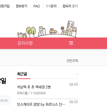
회원가입
정보찾기
FAQ
1:1문의
접속자 311
공지사항
구인구직
최근글
당일
등록일
08.05
석남역 초 초 역세권 2분
오피스텔 / 11000000
 15:43
등록일
08.05
인스케이프 양양 by 파르나스 단일 본부 모집