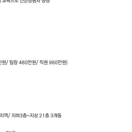
이 교육으로 전문상담사 양성
원/ 팀장 480만원/ 직원 960만원)
거지역/ 지하3층~지상 21층 3개동