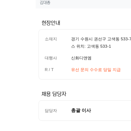
작성자 정보
작성
김대종
현장안내
소재지
경기 수원시 권선구 고색동 533-
스 위치: 고색동 533-1
대행사
신화디앤엠
R / T
유선 문의 수수료 당일 지급
채용 담당자
총괄 이사
담당자