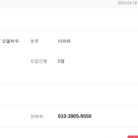
작성일
2024.04.19
7 모델하우
분류
아파트
모집인원
5명
010-3905-9550
연락처