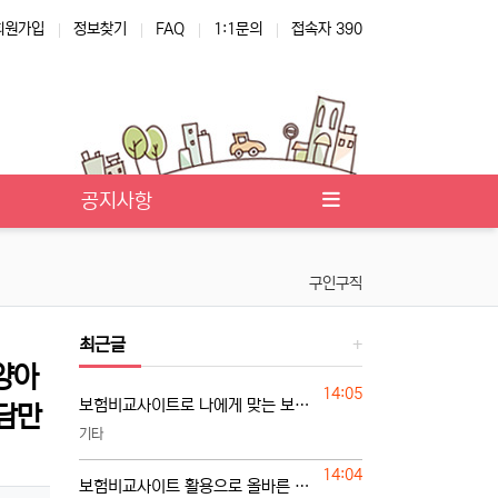
회원가입
정보찾기
FAQ
1:1문의
접속자 390
공지사항
구인구직
최근글
양아
등록일
14:05
보험비교사이트로 나에게 맞는 보험 찾는 기준
상담만
기타
등록일
14:04
보험비교사이트 활용으로 올바른 보험 선택하기