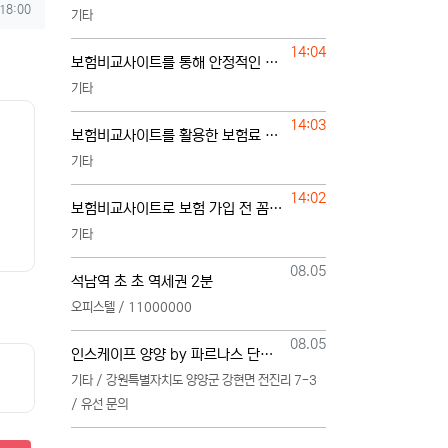
 18:00
기타
등록일
14:04
보험비교사이트를 통해 안정적인 보험 준비하는 방법
기타
등록일
14:03
보험비교사이트를 활용한 보험료 절약과 보장 관리
기타
등록일
14:02
보험비교사이트로 보험 가입 전 꼼꼼한 비교하기
기타
등록일
08.05
석남역 초 초 역세권 2분
오피스텔 / 11000000
등록일
08.05
인스케이프 양양 by 파르나스 단일 본부 모집
기타 / 강원특별자치도 양양군 강현면 전진리 7-3
/ 유선 문의