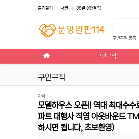
상단 네비
즐겨찾기
새글
08월 06일(목)
구인구직 등록
메인 메뉴
구인구직
구인구직
분류
아파트
모델하우스 오픈!! 역대 최대수
파트 대행사 직영 아웃바운드 TM팀
하시면 됩니다, 초보환영)