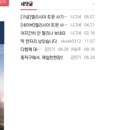
쓰기
새댓글
등록자
등록일
[구글]엘리시아 트윈 사기 - 검색
나그네
06.07
등록자
등록일
[네이버]엘리시아 트윈 사기 - 검색
나그네
04.21
등록자
등록일
어지간히 안 팔리나 보네요
나그네
02.16
등록자
등록일
딱 한자리 남았습니다
sksek0312
11.07
등록자
등록일
등록자
등록일
다함께 대박납니다.
김민기
06.29
이승주
09.16
등록자
등록일
동작구에서. 제일한현장!!
김민기
06.29