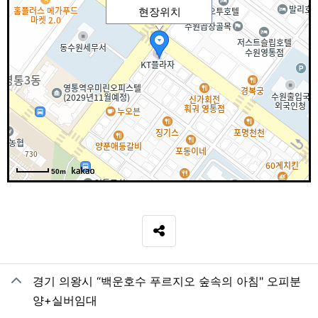
현장위치
50m
SNS 공유
관련자료
경기 의왕시 “백운호수 푸르지오 숲속의 아침" 오피분
양+실버임대