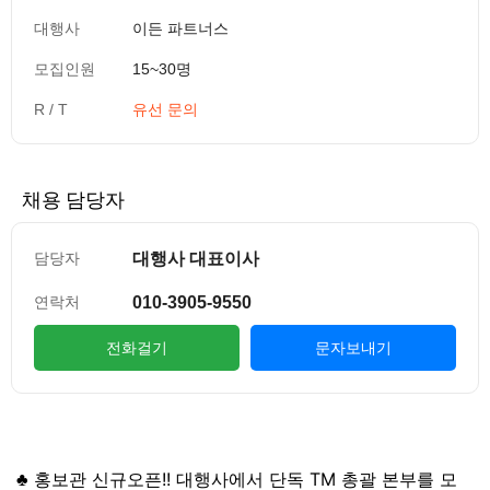
대행사
이든 파트너스
모집인원
15~30명
R / T
유선 문의
채용 담당자
대행사 대표이사
담당자
010-3905-9550
연락처
전화걸기
문자보내기
컨텐츠 정보
본문
♣ 홍보관 신규오픈!! 대행사에서 단독 TM 총괄 본부를 모