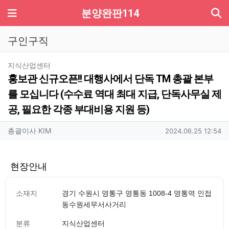
기
메뉴
분양완판114
구인구직
분류
지식산업센터
홍보관 신규오픈!! 대행사에서 단독 TM 총괄 본부
를 모십니다 (수수료 역대 최대 지급, 단독사무실 제
공, 필요한 각종 부대비용 지원 등)
작성자 정보
작성
작성일
총괄이사 KIM
2024.06.25 12:54
현장안내
소재지
경기 수원시 영통구 영통동 1008-4 영통역 인접
동수원세무서사거리
분류
지식산업센터