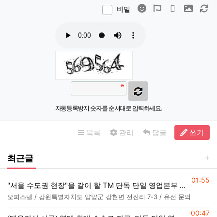
이모티콘
폰트어썸
동영상
이미지
새
비밀
자동등록방지 숫자를 순서대로 입력하세요.
목록
관리
답글
쓰기
최근글
등록일
01:55
"서울 수도권 현장"을 같이 할 TM 단독 단일 영업본부 팀 선착순 모집
오피스텔 / 강원특별자치도 양양군 강현면 전진리 7-3 / 유선 문의
등록일
00:47