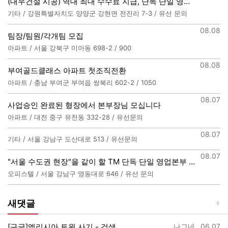
(대우건설 시공) 역대 최대 수수료 지급, 단독 단일 영업본부 선착순 모집
기타 / 강원특별자치도 양양군 강현면 전진리 7-3 / 유선 문의
등록일
08.08
팀장/팀원/각개팀 모집
아파트 / 서울 강북구 미아동 698-2 / 900
등록일
08.08
부여골드클래스 아파트 첫조직전환
아파트 / 충남 부여군 부여읍 쌍북리 602-2 / 1050
등록일
08.07
사업승인 완료된 형장에서 본부장님 모십니다
아파트 / 대전 중구 유천동 332-28 / 유선문의
등록일
08.07
기타 / 서울 강남구 도산대로 513 / 유선문의
등록일
08.07
"서울 수도권 현장"을 같이 할 TM 단독 단일 영업본부 팀 선착순 모집
오피스텔 / 서울 강남구 영동대로 646 / 유선 문의
새댓글
등록자
등록일
[구글]엘리시아 트윈 사기 - 검색
나그네
06.07