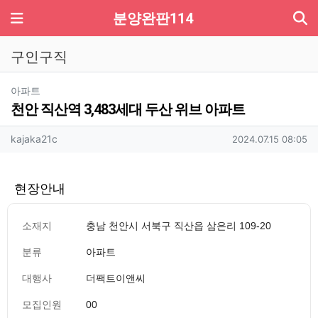
기
메뉴
분양완판114
구인구직
분류
아파트
천안 직산역 3,483세대 두산 위브 아파트
작성자 정보
작성
작성일
kajaka21c
2024.07.15 08:05
현장안내
소재지
충남 천안시 서북구 직산읍 삼은리 109-20
분류
아파트
대행사
더팩트이앤씨
모집인원
00