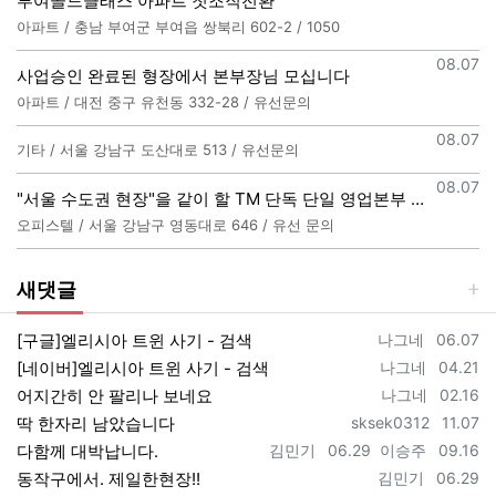
부여골드클래스 아파트 첫조직전환
아파트 / 충남 부여군 부여읍 쌍북리 602-2 / 1050
등록일
08.07
사업승인 완료된 형장에서 본부장님 모십니다
아파트 / 대전 중구 유천동 332-28 / 유선문의
등록일
08.07
기타 / 서울 강남구 도산대로 513 / 유선문의
등록일
08.07
"서울 수도권 현장"을 같이 할 TM 단독 단일 영업본부 팀 선착순 모집
오피스텔 / 서울 강남구 영동대로 646 / 유선 문의
새댓글
등록자
등록일
[구글]엘리시아 트윈 사기 - 검색
나그네
06.07
등록자
등록일
[네이버]엘리시아 트윈 사기 - 검색
나그네
04.21
등록자
등록일
어지간히 안 팔리나 보네요
나그네
02.16
등록자
등록일
딱 한자리 남았습니다
sksek0312
11.07
등록자
등록일
등록자
등록일
다함께 대박납니다.
김민기
06.29
이승주
09.16
등록자
등록일
동작구에서. 제일한현장!!
김민기
06.29