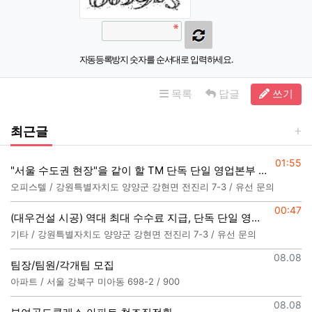
자동등록방지 숫자를 순서대로 입력하세요.
목록
답글
쓰기
최근글
등록일
01:55
"서울 수도권 현장"을 같이 할 TM 단독 단일 영업본부 팀 선착순 모집
오피스텔 / 강원특별자치도 양양군 강현면 전진리 7-3 / 유선 문의
등록일
00:47
(대우건설 시공) 역대 최대 수수료 지급, 단독 단일 영업본부 선착순 모집
기타 / 강원특별자치도 양양군 강현면 전진리 7-3 / 유선 문의
등록일
08.08
팀장/팀원/각개팀 모집
아파트 / 서울 강북구 미아동 698-2 / 900
등록일
08.08