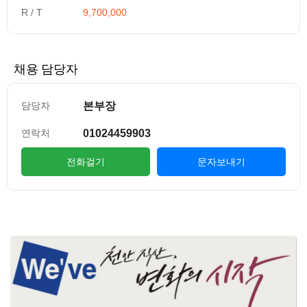
R / T
9,700,000
채용 담당자
본부장
담당자
01024459903
연락처
전화걸기
문자보내기
컨텐츠 정보
본문