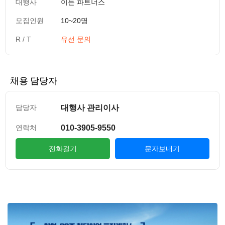
대행사
이든 파트너스
모집인원
10~20명
R / T
유선 문의
채용 담당자
대행사 관리이사
담당자
010-3905-9550
연락처
전화걸기
문자보내기
컨텐츠 정보
본문