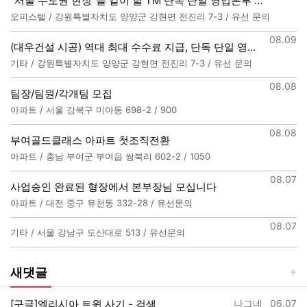
"서울 수도권 현장"을 같이 할 TM 단독 단일 영업본부 팀 선착순 모집
오피스텔 / 강원특별자치도 양양군 강현면 전진리 7-3 / 유선 문의
등록일
08.09
(대우건설 시공) 역대 최대 수수료 지급, 단독 단일 영업본부 선착순 모집
기타 / 강원특별자치도 양양군 강현면 전진리 7-3 / 유선 문의
등록일
08.08
팀장/팀원/각개팀 모집
아파트 / 서울 강북구 미아동 698-2 / 900
등록일
08.08
부여골드클래스 아파트 첫조직전환
아파트 / 충남 부여군 부여읍 쌍북리 602-2 / 1050
등록일
08.07
사업승인 완료된 형장에서 본부장님 모십니다
아파트 / 대전 중구 유천동 332-28 / 유선문의
등록일
08.07
기타 / 서울 강남구 도산대로 513 / 유선문의
새댓글
등록자
등록일
[구글]엘리시아 트윈 사기 - 검색
나그네
06.07