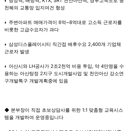
◐ 탕정역, 배방역, KTX, SRT 천안아산역, 경부고속도로 등
천혜의 교통망 입지여건 형성
◐ 주변아파트 매매가격이 6억~8억대로 고소득 근로자를
비롯한 고급수요자가 과다
◐ 삼성디스플레이시티 직간접 배후수요 2,400개 기업체
근로자 발생
◐ 아산시와 LH공사가 2조2천억 비용 투입, 약 4만명을 수
용하는 아산탕정 2지구 도시개발사업 및 천안아산 강소연
구개발특구 개발계획중에 있음
◆ 본부장이 직접 초보상담사를 위한 1:1 맞춤형 교육시스
템을 개발하여 운영중입니다