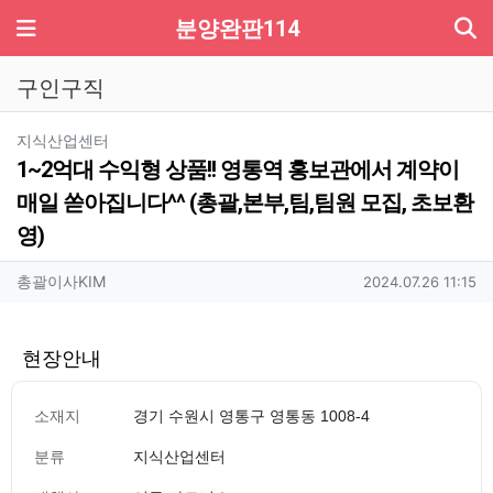
기
메뉴
분양완판114
구인구직
분류
지식산업센터
1~2억대 수익형 상품!! 영통역 홍보관에서 계약이
매일 쏟아집니다^^ (총괄,본부,팀,팀원 모집, 초보환
영)
작성자 정보
작성
작성일
총괄이사KIM
2024.07.26 11:15
현장안내
소재지
경기 수원시 영통구 영통동 1008-4
분류
지식산업센터