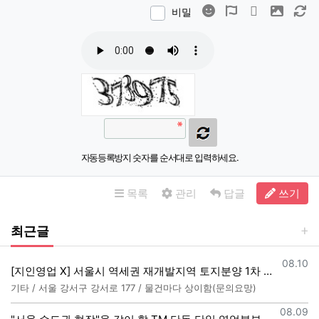
이모티콘
폰트어썸
동영상
이미지
새
비밀
자동등록방지 숫자를 순서대로 입력하세요.
목록
관리
답글
쓰기
최근글
등록일
08.10
[지인영업 X] 서울시 역세권 재개발지역 토지분양 1차 상담사 모집합니다.
기타 / 서울 강서구 강서로 177 / 물건마다 상이함(문의요망)
등록일
08.09