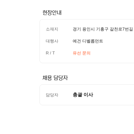
현장안내
소재지
경기 용인시 기흥구 갈천로7번길 6
대행사
예건 디벨롭먼트
R / T
유선 문의
채용 담당자
총괄 이사
담당자
컨텐츠 정보