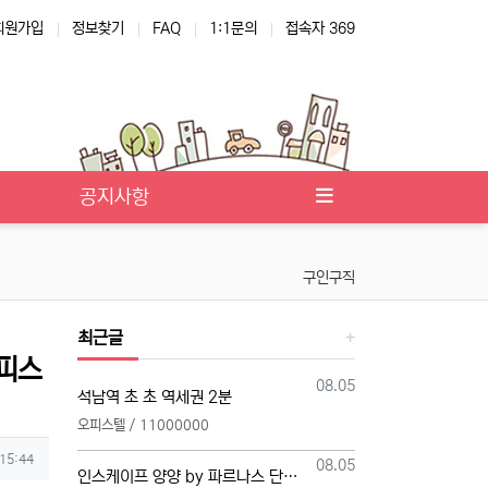
회원가입
정보찾기
FAQ
1:1문의
접속자 369
공지사항
구인구직
최근글
오피스
등록일
08.05
석남역 초 초 역세권 2분
오피스텔 / 11000000
 15:44
등록일
08.05
인스케이프 양양 by 파르나스 단일 본부 모집