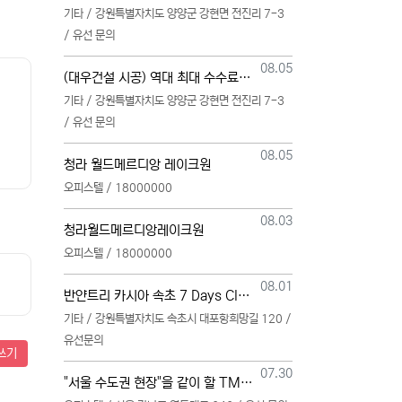
기타 / 강원특별자치도 양양군 강현면 전진리 7-3
/ 유선 문의
등록일
08.05
(대우건설 시공) 역대 최대 수수료 지급, 단독 단일 영업본부 선착순 모집 (팀,팀원 개별문의 가능)
기타 / 강원특별자치도 양양군 강현면 전진리 7-3
/ 유선 문의
등록일
08.05
청라 월드메르디앙 레이크원
오피스텔 / 18000000
등록일
08.03
청라월드메르디앙레이크원
오피스텔 / 18000000
등록일
08.01
반얀트리 카시아 속초 7 Days Club OwnersMembership 분양직원 모집
기타 / 강원특별자치도 속초시 대포항희망길 120 /
유선문의
쓰기
등록일
07.30
"서울 수도권 현장"을 같이 할 TM 총괄, 본부, 팀, 팀원 모집