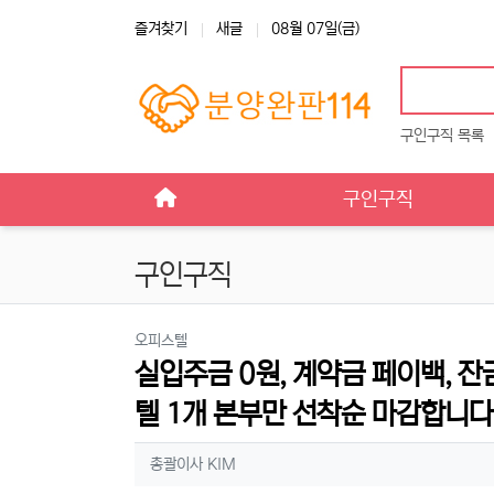
상단 네비
즐겨찾기
새글
08월 07일(금)
구인구직 목록
메인 메뉴
구인구직
구인구직
분류
오피스텔
실입주금 0원, 계약금 페이백, 
텔 1개 본부만 선착순 마감합니다
작성자 정보
작성
총괄이사 KIM