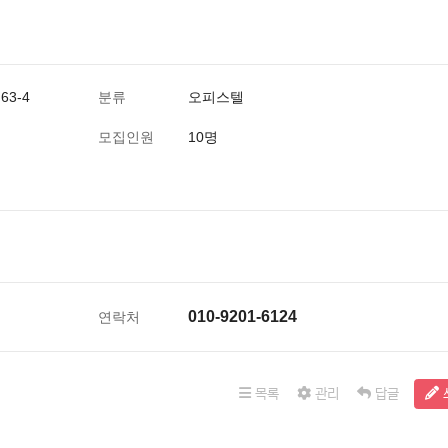
3-4
분류
오피스텔
모집인원
10명
010-9201-6124
연락처
목록
관리
답글