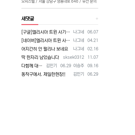
오피스텔 / 서울 강남구 영동대로 646 / 유선 문의
새댓글
등록자
등록일
[구글]엘리시아 트윈 사기 - 검색
나그네
06.07
등록자
등록일
[네이버]엘리시아 트윈 사기 - 검색
나그네
04.21
등록자
등록일
어지간히 안 팔리나 보네요
나그네
02.16
등록자
등록일
딱 한자리 남았습니다
sksek0312
11.07
등록자
등록일
등록자
등록일
다함께 대박납니다.
김민기
06.29
이승주
09.16
등록자
등록일
동작구에서. 제일한현장!!
김민기
06.29