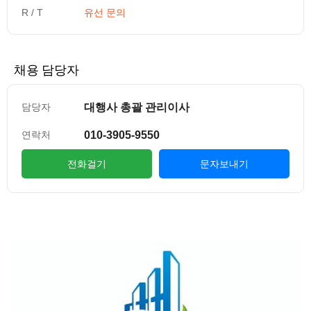
R / T
유선 문의
채용 담당자
대행사 총괄 관리이사
담당자
010-3905-9550
연락처
전화걸기
문자보내기
컨텐츠 정보
본문