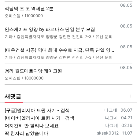
등록일
08.05
석남역 초 초 역세권 2분
오피스텔 / 11000000
등록일
08.05
인스케이프 양양 by 파르나스 단일 본부 모집
기타 / 강원특별자치도 양양군 강현면 전진리 7-3 / 유선 문의
등록일
08.05
(대우건설 시공) 역대 최대 수수료 지급, 단독 단일 영업본부 선착순 모집 (팀,팀원 개별문의 가능)
기타 / 강원특별자치도 양양군 강현면 전진리 7-3 / 유선 문의
등록일
08.05
청라 월드메르디앙 레이크원
오피스텔 / 18000000
새댓글
등록자
등록일
[구글]엘리시아 트윈 사기 - 검색
나그네
06.07
등록자
등록일
[네이버]엘리시아 트윈 사기 - 검색
나그네
04.21
등록자
등록일
어지간히 안 팔리나 보네요
나그네
02.16
등록자
등록일
딱 한자리 남았습니다
sksek0312
11.07