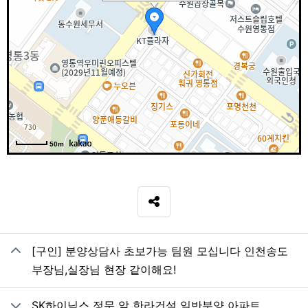
50m
SNS 공유
관련자료
[구인] 분양상담사 초보가능 팀원 모십니다 인천송도
부장님,실장님 현장 같이해요!
SK하이닉스 정문 앞 한라건설 일반분양 아파트