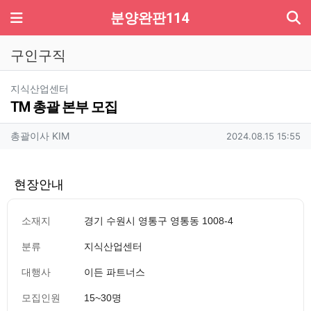
기
메뉴
분양완판114
구인구직
분류
지식산업센터
TM 총괄 본부 모집
작성자 정보
작성
작성일
총괄이사 KIM
2024.08.15 15:55
현장안내
소재지
경기 수원시 영통구 영통동 1008-4
분류
지식산업센터
대행사
이든 파트너스
모집인원
15~30명