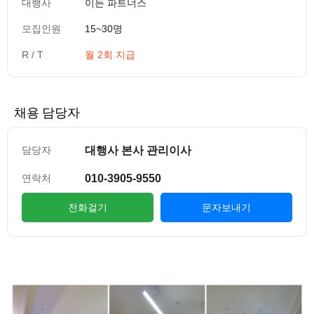
대행사
이든 파트너스
모집인원
15~30명
R / T
월 2회 지급
채용 담당자
대행사 본사 관리이사
담당자
010-3905-9550
연락처
전화걸기
문자보내기
컨텐츠 정보
본문