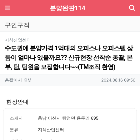
기
메뉴
분양완판114
구인구직
분류
지식산업센터
수도권에 분양가격 1억대의 오피스나 오피스텔 상
품이 얼마나 있을까요?? 신규현장 선착순 총괄, 본
부, 팀, 팀원을 모집합니다~~(TM조직 환영)
작성자 정보
작성
작성일
총괄이사 KIM
2024.08.16 09:56
현장안내
소재지
충남 아산시 탕정면 용두리 695
분류
지식산업센터