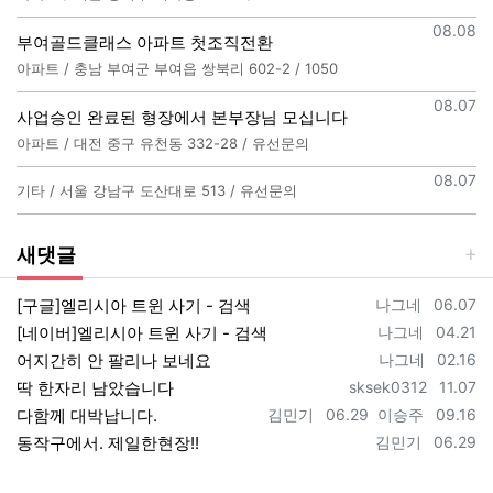
등록일
08.08
부여골드클래스 아파트 첫조직전환
아파트 / 충남 부여군 부여읍 쌍북리 602-2 / 1050
등록일
08.07
사업승인 완료된 형장에서 본부장님 모십니다
아파트 / 대전 중구 유천동 332-28 / 유선문의
등록일
08.07
기타 / 서울 강남구 도산대로 513 / 유선문의
새댓글
등록자
등록일
[구글]엘리시아 트윈 사기 - 검색
나그네
06.07
등록자
등록일
[네이버]엘리시아 트윈 사기 - 검색
나그네
04.21
등록자
등록일
어지간히 안 팔리나 보네요
나그네
02.16
등록자
등록일
딱 한자리 남았습니다
sksek0312
11.07
등록자
등록일
등록자
등록일
다함께 대박납니다.
김민기
06.29
이승주
09.16
등록자
등록일
동작구에서. 제일한현장!!
김민기
06.29