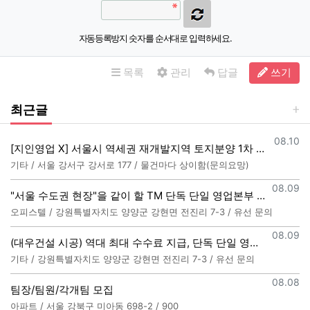
자동등록방지 숫자를 순서대로 입력하세요.
목록
관리
답글
쓰기
최근글
등록일
08.10
[지인영업 X] 서울시 역세권 재개발지역 토지분양 1차 상담사 모집합니다.
기타 / 서울 강서구 강서로 177 / 물건마다 상이함(문의요망)
등록일
08.09
"서울 수도권 현장"을 같이 할 TM 단독 단일 영업본부 팀 선착순 모집
오피스텔 / 강원특별자치도 양양군 강현면 전진리 7-3 / 유선 문의
등록일
08.09
(대우건설 시공) 역대 최대 수수료 지급, 단독 단일 영업본부 선착순 모집
기타 / 강원특별자치도 양양군 강현면 전진리 7-3 / 유선 문의
등록일
08.08
팀장/팀원/각개팀 모집
아파트 / 서울 강북구 미아동 698-2 / 900