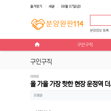
상단 네비
즐겨찾기
새글
08월 07일(금)
분양정보 등록
메인 메뉴
구인구직
구인구직
분류
아파트
올 가을 가장 핫한 현장 운정역 
작성자 정보
작성
오평준