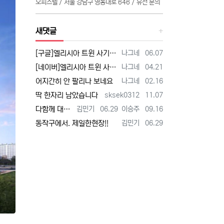
오피스텔 / 서울 강남구 영동대로 646 / 유선 문의
새댓글
등록자
등록일
[구글]엘리시아 트윈 사기 - 검색
나그네
06.07
등록자
등록일
[네이버]엘리시아 트윈 사기 - 검색
나그네
04.21
등록자
등록일
어지간히 안 팔리나 보네요
나그네
02.16
등록자
등록일
딱 한자리 남았습니다
sksek0312
11.07
등록자
등록일
등록자
등록일
다함께 대박납니다.
김민기
06.29
이승주
09.16
등록자
등록일
동작구에서. 제일한현장!!
김민기
06.29