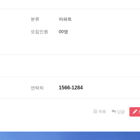
분류
아파트
모집인원
00명
1566-1284
연락처
목록
답글