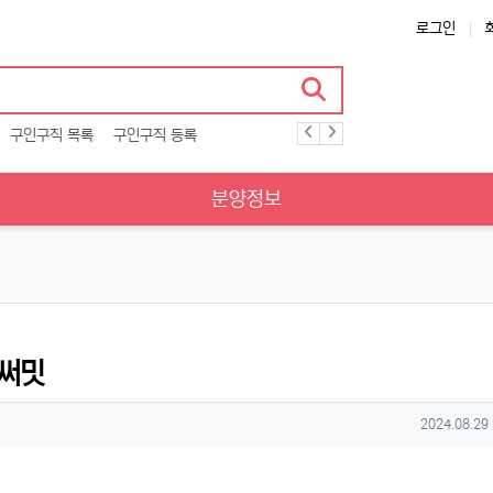
로그인
구인구직 목록
구인구직 등록
분양정보
더써밋
작성일
2024.08.29