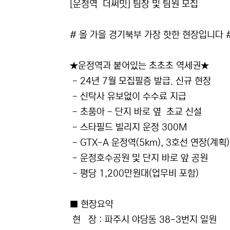
[운정역 더써밋] 팀장 및 팀원 모집
# 올 가을 경기북부 가장 핫한 현장입니다 
★운정역과 붙어있는 초초초 역세권★
- 24년 7월 모집필증 발급. 신규 현장
- 신탁사 유보없이 수수료 지급
- 초품아 - 단지 바로 옆 초교 신설
- 스타필드 빌리지 운정 300M
- GTX-A 운정역(5km), 3호선 연장(계획)
- 운정호수공원 및 단지 바로 앞 공원
- 평당 1,200만원대(업무비 포함)
■ 현장요약
현 장 : 파주시 야당동 38-3번지 일원