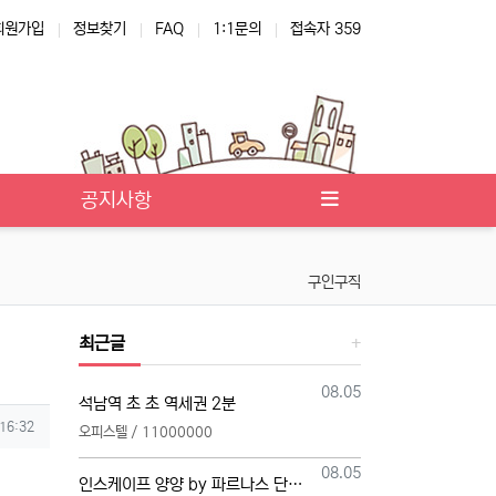
회원가입
정보찾기
FAQ
1:1문의
접속자 359
공지사항
구인구직
최근글
등록일
08.05
석남역 초 초 역세권 2분
 16:32
오피스텔 / 11000000
등록일
08.05
인스케이프 양양 by 파르나스 단일 본부 모집