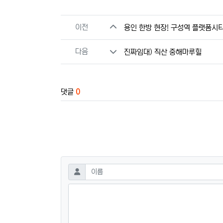
관련자료
이전
용인 한방 현장! 구성역 플랫폼시티
다음
진짜임대) 직산 중해마루힐
댓글
0
댓글쓰기
필수
이름