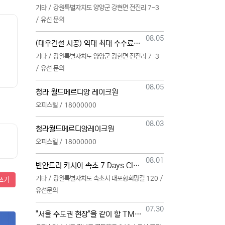
기타 / 강원특별자치도 양양군 강현면 전진리 7-3
/ 유선 문의
등록일
08.05
(대우건설 시공) 역대 최대 수수료 지급, 단독 단일 영업본부 선착순 모집 (팀,팀원 개별문의 가능)
기타 / 강원특별자치도 양양군 강현면 전진리 7-3
/ 유선 문의
등록일
08.05
청라 월드메르디앙 레이크원
오피스텔 / 18000000
등록일
08.03
청라월드메르디앙레이크원
오피스텔 / 18000000
등록일
08.01
반얀트리 카시아 속초 7 Days Club OwnersMembership 분양직원 모집
기타 / 강원특별자치도 속초시 대포항희망길 120 /
쓰기
유선문의
등록일
07.30
"서울 수도권 현장"을 같이 할 TM 총괄, 본부, 팀, 팀원 모집