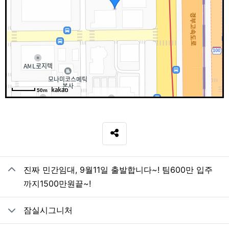
50m
SNS 공유
관련자료
진짜 민간임대, 9월11일 출발합니다~! 팀600만 입주
까지1500만원끝~!
잠실시그니처