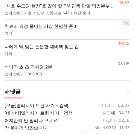
등록일
11:57
"서울 수도권 현장"을 같이 할 TM 단독 단일 영업본부 팀 선착순 모집
오피스텔 / 서울 강남구 영동대로 646 / 유선 문의
등록일
11:50
치료비 걱정 줄이는 가장 현명한 준비
기타
등록일
10:55
나에게 딱 맞는 든든한 대비책 찾는 법
기타
등록일
08.05
석남역 초 초 역세권 2분
오피스텔 / 11000000
새댓글
등록자
등록일
[구글]엘리시아 트윈 사기 - 검색
나그네
06.07
등록자
등록일
[네이버]엘리시아 트윈 사기 - 검색
나그네
04.21
등록자
등록일
어지간히 안 팔리나 보네요
나그네
02.16
등록자
등록일
딱 한자리 남았습니다
sksek0312
11.07