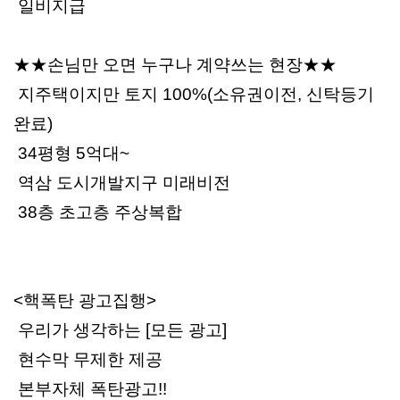
일비지급
★★손님만 오면 누구나 계약쓰는 현장★★
지주택이지만 토지 100%(소유권이전, 신탁등기
완료)
34평형 5억대~
역삼 도시개발지구 미래비전
38층 초고층 주상복합
<핵폭탄 광고집행>
우리가 생각하는 [모든 광고]
현수막 무제한 제공
본부자체 폭탄광고!!