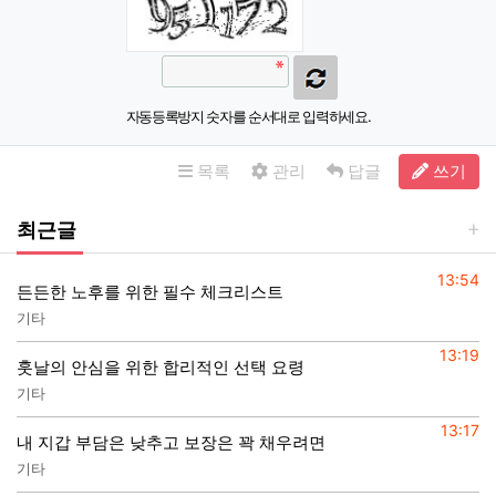
자동등록방지 숫자를 순서대로 입력하세요.
목록
관리
답글
쓰기
최근글
등록일
13:54
든든한 노후를 위한 필수 체크리스트
기타
등록일
13:19
훗날의 안심을 위한 합리적인 선택 요령
기타
등록일
13:17
내 지갑 부담은 낮추고 보장은 꽉 채우려면
기타