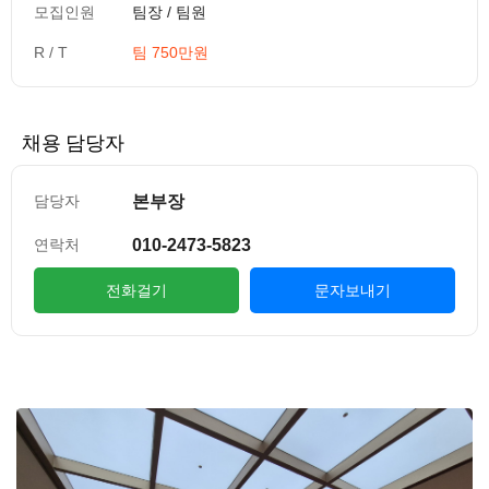
모집인원
팀장 / 팀원
R / T
팀 750만원
채용 담당자
본부장
담당자
010-2473-5823
연락처
전화걸기
문자보내기
컨텐츠 정보
본문