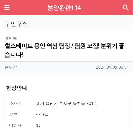
기
메뉴
분양완판114
구인구직
분류
아파트
힐스테이트 용인 역삼 팀장 / 팀원 모집! 분위기 좋
습니다!
작성자 정보
작성
작성일
본부장
2024.09.08 09:51
현장안내
소재지
경기 용인시 수지구 동천동 901 1
분류
아파트
대행사
3s