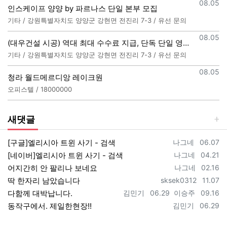
등록일
08.05
인스케이프 양양 by 파르나스 단일 본부 모집
기타 / 강원특별자치도 양양군 강현면 전진리 7-3 / 유선 문의
등록일
08.05
(대우건설 시공) 역대 최대 수수료 지급, 단독 단일 영업본부 선착순 모집 (팀,팀원 개별문의 가능)
기타 / 강원특별자치도 양양군 강현면 전진리 7-3 / 유선 문의
등록일
08.05
청라 월드메르디앙 레이크원
오피스텔 / 18000000
새댓글
등록자
등록일
[구글]엘리시아 트윈 사기 - 검색
나그네
06.07
등록자
등록일
[네이버]엘리시아 트윈 사기 - 검색
나그네
04.21
등록자
등록일
어지간히 안 팔리나 보네요
나그네
02.16
등록자
등록일
딱 한자리 남았습니다
sksek0312
11.07
등록자
등록일
등록자
등록일
다함께 대박납니다.
김민기
06.29
이승주
09.16
등록자
등록일
동작구에서. 제일한현장!!
김민기
06.29