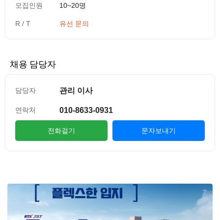
모집인원
10~20명
R / T
유선 문의
채용 담당자
관리 이사
담당자
010-8633-0931
연락처
전화걸기
문자보내기
컨텐츠 정보
본문