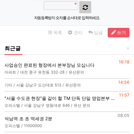
자동등록방지 숫자를 순서대로 입력하세요.
목록
관리
답글
쓰기
최근글
등록일
16:18
사업승인 완료된 형장에서 본부장님 모십니다
아파트 / 대전 중구 유천동 332-28 / 유선문의
등록일
14:56
기타 / 서울 강남구 도산대로 513 / 유선문의
등록일
11:57
"서울 수도권 현장"을 같이 할 TM 단독 단일 영업본부 팀 선착순 모집
오피스텔 / 서울 강남구 영동대로 646 / 유선 문의
등록일
08.05
석남역 초 초 역세권 2분
오피스텔 / 11000000