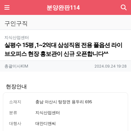
기
메뉴
분양완판114
구인구직
분류
지식산업센터
실평수 15평 ,1~2억대 삼성직원 전용 풀옵션 라이
브오피스 현장 홍보관이 신규 오픈합니다^^
작성자 정보
작성
작성일
총괄이사KIM
2024.09.24 19:28
현장안내
소재지
충남 아산시 탕정면 용두리 695
분류
지식산업센터
대행사
대안디앤씨