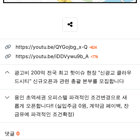
SNS 공유
관련자료
회 연결
https://youtu.be/QYGojbg_x-Q
824
회 연결
https://youtu.be/iDDVywu9b_A
776
광고비 200억 전국 최고 핫이슈 현장 "신광교 클라우
드시티" 신규오픈과 관련 총괄 본부를 모집합니다
용인 초역세권 오피스텔 파격적인 조건변경으로 새
롭게 오픈합니다!! (실입주금 0원, 계약금 페이백, 잔
금유예 파격적인 조건확정)
댓글
0