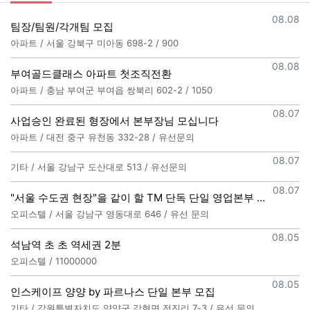
등록일
08.08
팀장/팀원/각개팀 모집
아파트 / 서울 강북구 미아동 698-2 / 900
등록일
08.08
부여골드클래스 아파트 첫조직전환
아파트 / 충남 부여군 부여읍 쌍북리 602-2 / 1050
등록일
08.07
사업승인 완료된 형장에서 본부장님 모십니다
아파트 / 대전 중구 유천동 332-28 / 유선문의
등록일
08.07
기타 / 서울 강남구 도산대로 513 / 유선문의
등록일
08.07
"서울 수도권 현장"을 같이 할 TM 단독 단일 영업본부 팀 선착순 모집
오피스텔 / 서울 강남구 영동대로 646 / 유선 문의
등록일
08.05
석남역 초 초 역세권 2분
오피스텔 / 11000000
등록일
08.05
인스케이프 양양 by 파르나스 단일 본부 모집
기타 / 강원특별자치도 양양군 강현면 전진리 7-3 / 유선 문의