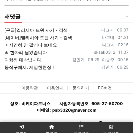
새댓글
등록자
등록일
[구글]엘리시아 트윈 사기 - 검색
나그네
06.07
등록자
등록일
[네이버]엘리시아 트윈 사기 - 검색
나그네
04.21
등록자
등록일
어지간히 안 팔리나 보네요
나그네
02.16
등록자
등록일
딱 한자리 남았습니다
sksek0312
11.07
등록자
등록일
등록자
등록일
다함께 대박납니다.
김민기
06.29
이승주
09.16
등록자
등록일
동작구에서. 제일한현장!!
김민기
06.29
이용약관
이용안내
문의하기
PC버전
상호 : 비케이파트너스
사업자등록번호 : 605-27-50700
이메일 : psb3320@naver.com
분양완판114 - 분양상담사 구인구직ㅣ상가114
All rights
reserved.