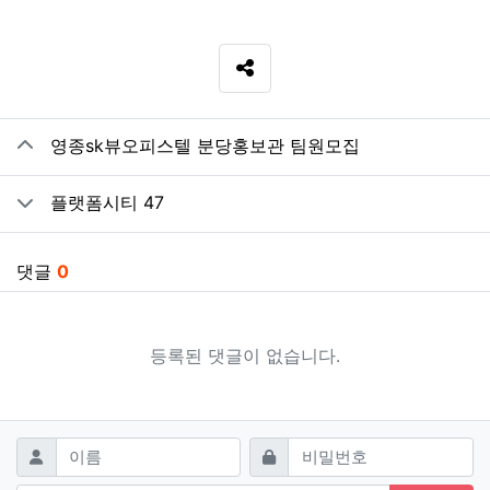
SNS 공유
관련자료
영종sk뷰오피스텔 분당홍보관 팀원모집
플랫폼시티 47
댓글
0
등록된 댓글이 없습니다.
댓글쓰기
필수
필수
이름
비밀번호