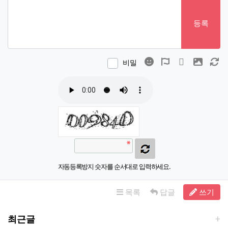
등록
이모티콘
폰트어썸
동영상
이미지
새
비밀
자동등록방지 숫자를 순서대로 입력하세요.
목록
답글
쓰기
최근글