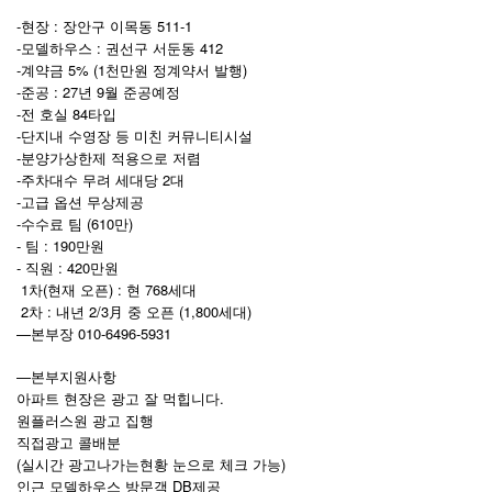
-현장 : 장안구 이목동 511-1
-모델하우스 : 권선구 서둔동 412
-계약금 5% (1천만원 정계약서 발행)
-준공 : 27년 9월 준공예정
-전 호실 84타입
-단지내 수영장 등 미친 커뮤니티시설
-분양가상한제 적용으로 저렴
-주차대수 무려 세대당 2대
-고급 옵션 무상제공
-수수료 팀 (610만)
- 팀 : 190만원
- 직원 : 420만원
1차(현재 오픈) : 현 768세대
2차 : 내년 2/3月 중 오픈 (1,800세대)
—본부장 010-6496-5931
—본부지원사항
아파트 현장은 광고 잘 먹힙니다.
원플러스원 광고 집행
직접광고 콜배분
(실시간 광고나가는현황 눈으로 체크 가능)
인근 모델하우스 방문객 DB제공