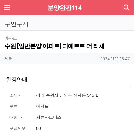
기
메뉴
분양완판114
구인구직
분류
아파트
수원 [일반분양 아파트] 디에르트 더 리체
작성자 정보
작성
작성일
세터
2024.11.11 16:47
현장안내
소재지
경기 수원시 장안구 정자동 945 1
분류
아파트
대행사
세븐파트너스
모집인원
00