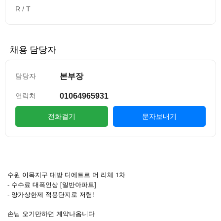
R / T
채용 담당자
본부장
담당자
01064965931
연락처
전화걸기
문자보내기
컨텐츠 정보
본문
수원 이목지구 대방 디에트르 더 리체 1차
- 수수료 대폭인상 [일반아파트]
- 양가상한제 적용단지로 저렴!
손님 오기만하면 계약나옵니다