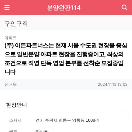
기
메뉴
분양완판114
구인구직
분류
아파트
(주) 이든파트너스는 현재 서울 수도권 현장을 중심
으로 일반분양 아파트 현장을 진행중이고, 최상의
조건으로 직영 단독 영업 본부를 선착순 모집중입
니다
작성자 정보
작성
작성일
신배욱
2024.11.13 12:02
현장안내
소재지
경기 수원시 영통구 영통동 1008-4
분류
아파트