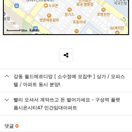
50m
SNS 공유
관련자료
강동 월드메르디앙 [ 소수정예 모집中 ] 상가 / 오피스
텔 / 아파트 동시 분양!
빨리 오셔서 계약쓰고 돈 벌어가세요 - 구성역 플랫
폼시온시티47 민간임대아파트
댓글
0