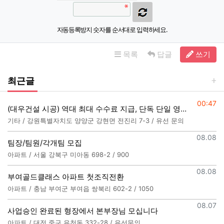
자동등록방지 숫자를 순서대로 입력하세요.
목록
답글
쓰기
최근글
등록일
00:47
(대우건설 시공) 역대 최대 수수료 지급, 단독 단일 영업본부 선착순 모집
기타 / 강원특별자치도 양양군 강현면 전진리 7-3 / 유선 문의
등록일
08.08
팀장/팀원/각개팀 모집
아파트 / 서울 강북구 미아동 698-2 / 900
등록일
08.08
부여골드클래스 아파트 첫조직전환
아파트 / 충남 부여군 부여읍 쌍북리 602-2 / 1050
등록일
08.07
사업승인 완료된 형장에서 본부장님 모십니다
아파트 / 대전 중구 유천동 332-28 / 유선문의