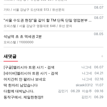
등록일
08.07
기타 / 서울 강남구 도산대로 513 / 유선문의
등록일
08.07
"서울 수도권 현장"을 같이 할 TM 단독 단일 영업본부 팀 선착순 모집
오피스텔 / 서울 강남구 영동대로 646 / 유선 문의
등록일
08.05
석남역 초 초 역세권 2분
오피스텔 / 11000000
새댓글
등록자
등록일
[구글]엘리시아 트윈 사기 - 검색
나그네
06.07
등록자
등록일
[네이버]엘리시아 트윈 사기 - 검색
나그네
04.21
등록자
등록일
어지간히 안 팔리나 보네요
나그네
02.16
등록자
등록일
딱 한자리 남았습니다
sksek0312
11.07
등록자
등록일
등록자
등록일
다함께 대박납니다.
김민기
06.29
이승주
09.16
등록자
등록일
동작구에서. 제일한현장!!
김민기
06.29