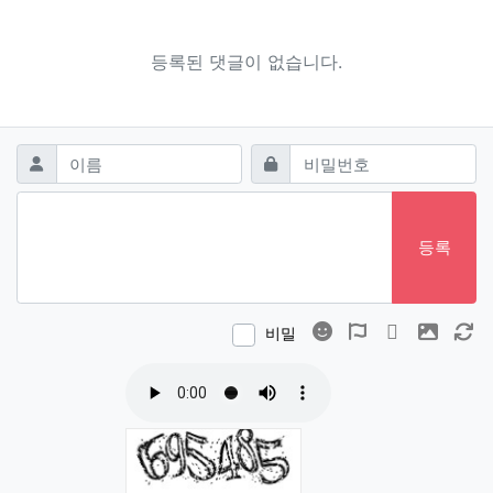
등록된 댓글이 없습니다.
댓글쓰기
필수
필수
이름
비밀번호
등록
이모티콘
폰트어썸
동영상
이미지
새
비밀