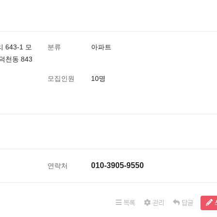
643-1 모
분류
아파트
덕천동 843
모집인원
10명
010-3905-9550
연락처
목록
관리
답글