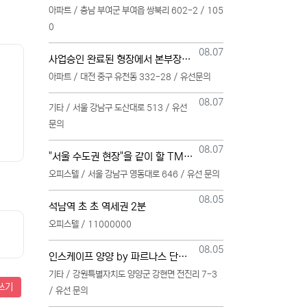
아파트 / 충남 부여군 부여읍 쌍북리 602-2 / 105
0
등록일
08.07
사업승인 완료된 형장에서 본부장님 모십니다
아파트 / 대전 중구 유천동 332-28 / 유선문의
등록일
08.07
기타 / 서울 강남구 도산대로 513 / 유선
문의
등록일
08.07
"서울 수도권 현장"을 같이 할 TM 단독 단일 영업본부 팀 선착순 모집
오피스텔 / 서울 강남구 영동대로 646 / 유선 문의
등록일
08.05
석남역 초 초 역세권 2분
오피스텔 / 11000000
등록일
08.05
인스케이프 양양 by 파르나스 단일 본부 모집
기타 / 강원특별자치도 양양군 강현면 전진리 7-3
쓰기
/ 유선 문의