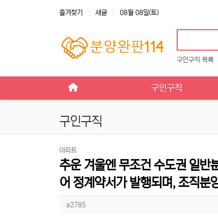
상단 네비
즐겨찾기
새글
08월 08일(토)
구인구직 목록
메인 메뉴
구인구직
구인구직
분류
아파트
추운 겨울엔 무조건 수도권 일반
어 정계약서가 발행되며, 조직분양
작성자 정보
작성
a2785