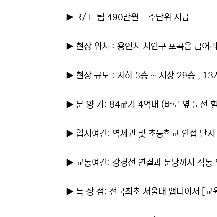
▶ R/T: 팀 490만원 - 주단위 지급
▶ 현장 위치 : 용인시 처인구 포곡읍 금어리
▶ 현장 규모 : 지하 3층 ~ 지상 29층 , 13개
▶ 분 양 가: 84㎡가 4억대 (바로 옆 둔전
▶ 입지여건: 역세권 및 초등학교 인접 단지
▶ 교통여건: 강경선 연결과 분당까지 직통 
▶ 특 장 점: 전국최초 서울대 앱티이저 [