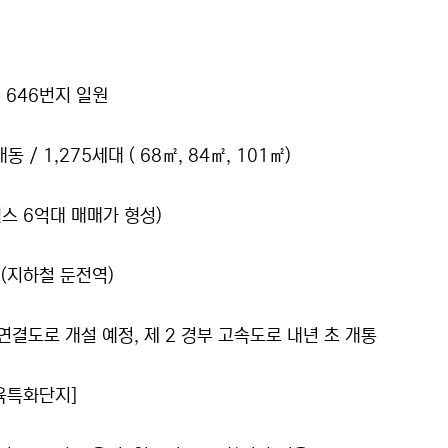
 646번지 일원
동 / 1,275세대 ( 68㎡, 84㎡, 101㎡)
 힐스 6억대 매매가 형성)
 (지하철 둔전역)
연결도로 개설 예정, 제 2 경부 고속도로 내년 초 개통
교육특화단지]