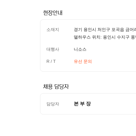
현장안내
소재지
경기 용인시 처인구 포곡읍 금어리 
델하우스 위치: 용인시 수지구 풍
대행사
니소스
R / T
유선 문의
채용 담당자
본 부 장
담당자
컨텐츠 정보