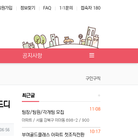
회원가입
정보찾기
FAQ
1:1문의
접속자 180
공지사항
구인구직
최근글
드디
등록일
11:08
팀장/팀원/각개팀 모집
아파트 / 서울 강북구 미아동 698-2 / 900
 06:56
등록일
10:17
부여골드클래스 아파트 첫조직전환