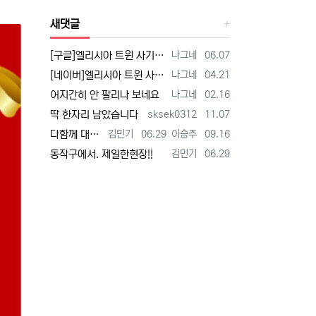
새댓글
등록자
등록일
[구글]엘리시아 트윈 사기 - 검색
나그네
06.07
등록자
등록일
[네이버]엘리시아 트윈 사기 - 검색
나그네
04.21
등록자
등록일
어지간히 안 팔리나 보네요
나그네
02.16
등록자
등록일
딱 한자리 남았습니다
sksek0312
11.07
등록자
등록일
등록자
등록일
다함께 대박납니다.
김민기
06.29
이승주
09.16
등록자
등록일
동작구에서. 제일한현장!!
김민기
06.29