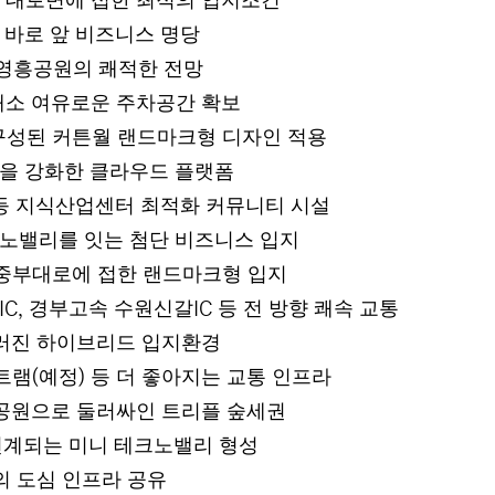
 대로변에 접한 최적의 입지조건
 바로 앞 비즈니스 명당
영흥공원의 쾌적한 전망
개소 여유로운 주차공간 확보
구성된 커튼월 랜드마크형 디자인 적용
을 강화한 클라우드 플랫폼
등 지식산업센터 최적화 커뮤니티 시설
노밸리를 잇는 첨단 비즈니스 입지
 중부대로에 접한 랜드마크형 입지
경부고속 수원신갈
등 전 방향 쾌속 교통
IC,
IC
러진 하이브리드 입지환경
트램
예정
등 더 좋아지는 교통 인프라
(
)
공원으로 둘러싸인 트리플 숲세권
연계되는 미니 테크노밸리 형성
의 도심 인프라 공유