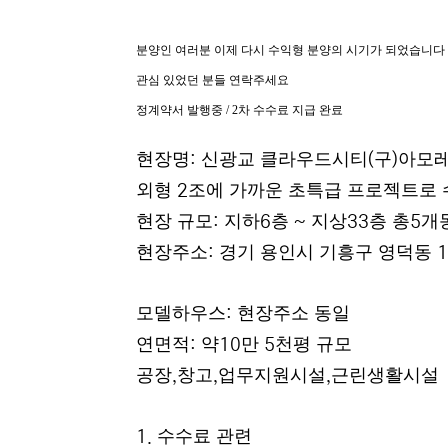
본문
분양인 여러분 이제 다시 수익형 분양의 시기가 되었습니다
관심 있었던 분들 연락주세요
정계약서 발행중
/ 2
차 수수료 지급 완료
현장명
신광교 클라우드시티
구
아모
:
(
)
외형
조에 가까운 초특급 프로젝트로 
2
현장 규모
지하
층
지상
층 총
개
:
6
~
33
5
현장주소
경기 용인시 기흥구 영덕동
:
1
모델하우스
현장주소 동일
:
연면적
약
만
천평 규모
:
10
5
공장
창고
업무지원시설
근린생활시설
,
,
,
수수료 관련
1.