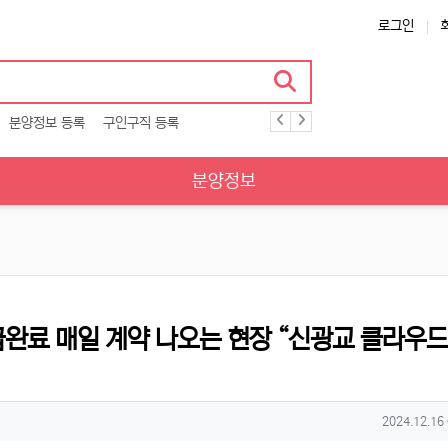
로그인
분양정보 등록
구인구직 등록
분양정보
급완료 매일 계약 나오는 현장 “신광교 클라우
작성일
2024.12.16