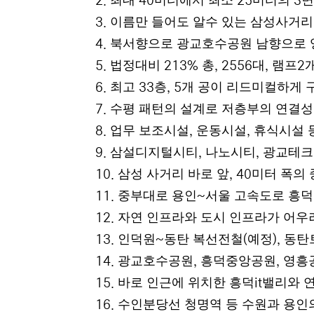
최대
미터에서 최소
미터의
면
2.
40
25
3
이름만 들어도 알수 있는 삼성사거리
3.
북서향으로 광교호수공원 남향으로 
4.
법정대비
총
대
램프
5.
213%
, 2556
,
2
최고
층
개 공이 리드미컬하게 
6.
33
, 5
수평 패턴의 설계로 저층부의 연결성
7.
업무 보조시설
운동시설
휴식시설 
8.
,
,
삼설디지털시티
나노시티
광교테크
9.
,
,
삼성 사거리 바로 앞
미터 폭의
10.
, 40
중부대로 용인
서울 고속도로 흥덕
11.
~
자연 인프라와 도시 인프라가 어우
12.
인덕원
동탄 복선전철
예정
동탄
13.
~
(
),
광교호수공원
흥덕중앙공원
영흥
14.
,
,
바로 인근에 위치한 흥덕
밸리와 
15.
it
수인분당선 청명역 등 수원과 용인
16.