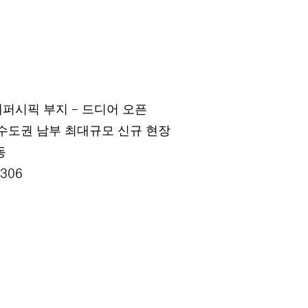
레퍼시픽 부지
드디어 오픈
-
수도권 남부 최대규모 신규 현장
동
306