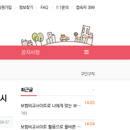
회원가입
정보찾기
FAQ
1:1문의
접속자 399
공지사항
구인구직
최근글
드시
등록일
14:05
보험비교사이트로 나에게 맞는 보험 찾는 기준
기타
 09:57
등록일
14:04
보험비교사이트 활용으로 올바른 보험 선택하기