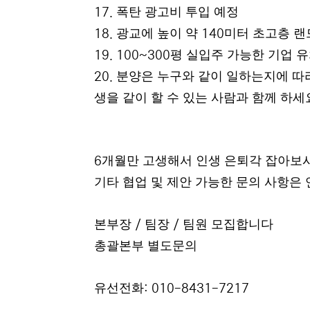
폭탄 광고비 투입 예정
17.
광교에 높이 약
미터 초고층 
18.
140
평 실입주 가능한 기업 유
19. 100~300
분양은 누구와 같이 일하는지에 따
20.
생을 같이 할 수 있는 사람과 함께 하세
개월만 고생해서 인생 은퇴각 잡아보
6
기타 협업 및 제안 가능한 문의 사항은
본부장
팀장
팀원 모집합니다
/
/
총괄본부 별도문의
유선전화
: 010-8431-7217