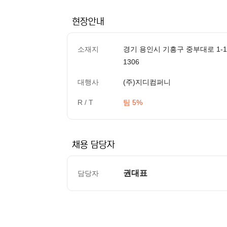
현장안내
소재지
경기 용인시 기흥구 중부대로 1-
1306
대행사
(주)지디컴퍼니
R / T
팀 5%
채용 담당자
권대표
담당자
컨텐츠 정보