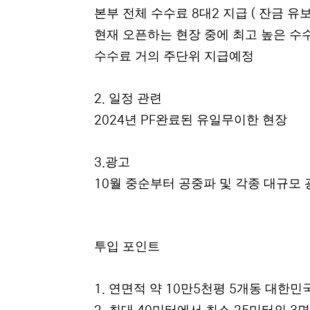
본부 전체 수수료
대
지급
잔금 유보
8
2
(
현재 오픈하는 현장 중에 최고 높은 수
수수료 거의 주단위 지급예정
일정 관련
2.
년
완료된 유일무이한 현장
2024
PF
광고
3.
월 중순부터 공중파 및 각종 대규모 
10
투입 포인트
연면적 약
만
천평
개동 대한민
1.
10
5
5