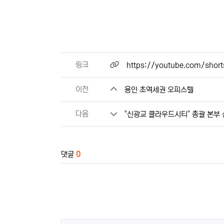
관련자료
링크
https://youtube.com/sho
이전
용인 초역세권 오피스텔
다음
"신광교 클라우드시티" 총괄 본부 
댓글
0