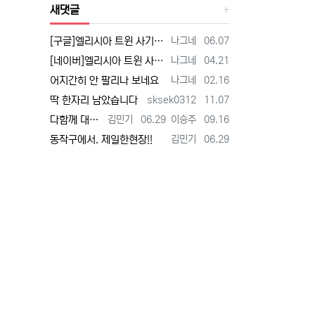
새댓글
등록자
등록일
[구글]엘리시아 트윈 사기 - 검색
나그네
06.07
등록자
등록일
[네이버]엘리시아 트윈 사기 - 검색
나그네
04.21
등록자
등록일
어지간히 안 팔리나 보네요
나그네
02.16
등록자
등록일
딱 한자리 남았습니다
sksek0312
11.07
등록자
등록일
등록자
등록일
다함께 대박납니다.
김민기
06.29
이승주
09.16
등록자
등록일
동작구에서. 제일한현장!!
김민기
06.29