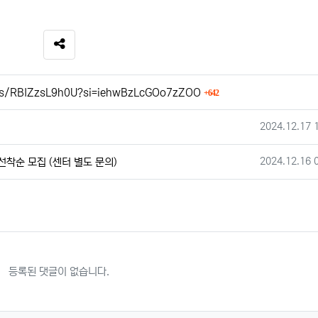
SNS 공유
회 연결
rts/RBIZzsL9h0U?si=iehwBzLcGOo7zZOO
642
작성일
2024.12.17 
작성일
2024.12.16 
선착순 모집 (센터 별도 문의)
등록된 댓글이 없습니다.