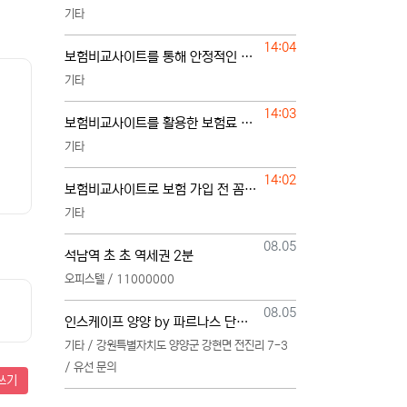
기타
등록일
14:04
보험비교사이트를 통해 안정적인 보험 준비하는 방법
기타
등록일
14:03
보험비교사이트를 활용한 보험료 절약과 보장 관리
기타
등록일
14:02
보험비교사이트로 보험 가입 전 꼼꼼한 비교하기
기타
등록일
08.05
석남역 초 초 역세권 2분
오피스텔 / 11000000
등록일
08.05
인스케이프 양양 by 파르나스 단일 본부 모집
기타 / 강원특별자치도 양양군 강현면 전진리 7-3
/ 유선 문의
쓰기