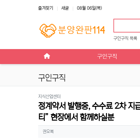
상단 네비
즐겨찾기
새글
08월 06일(목)
구인구직 목록
메인 메뉴
구인구직
구인구직
분류
지식산업센터
정계약서 발행중, 수수료 2차 지
티” 현장에서 함께하실분
작성자 정보
작성
권오복