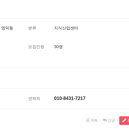
1 영덕동
분류
지식산업센터
모집인원
30명
010-8431-7217
연락처
목록
답글