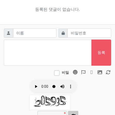
등록된 댓글이 없습니다.
댓글쓰기
필수
필수
이름
비밀번호
등록
이모티콘
폰트어썸
동영상
이미지
새
비밀