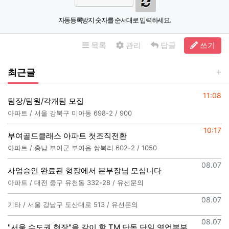
자동등록방지 숫자를 순서대로 입력하세요.
목록
관리
답글
쓰기
최근글
등록일
11:08
팀장/팀원/각개팀 모집
아파트 / 서울 강북구 미아동 698-2 / 900
등록일
10:17
부여골드클래스 아파트 첫조직전환
아파트 / 충남 부여군 부여읍 쌍북리 602-2 / 1050
등록일
08.07
사업승인 완료된 형장에서 본부장님 모십니다
아파트 / 대전 중구 유천동 332-28 / 유선문의
등록일
08.07
기타 / 서울 강남구 도산대로 513 / 유선문의
등록일
08.07
"서울 수도권 현장"을 같이 할 TM 단독 단일 영업본부 팀 선착순 모집