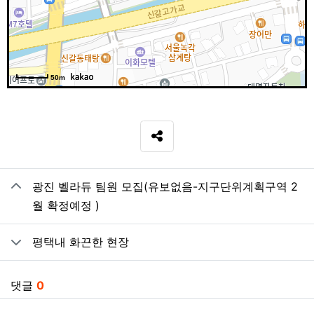
50m
SNS 공유
관련자료
광진 벨라듀 팀원 모집(유보없음-지구단위계획구역 2
월 확정예정 )
평택내 화끈한 현장
댓글
0