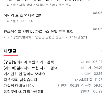
오피스텔 / 서울 강남구 영동대로 646 / 유선 문의
등록일
08.05
석남역 초 초 역세권 2분
오피스텔 / 11000000
등록일
08.05
인스케이프 양양 by 파르나스 단일 본부 모집
기타 / 강원특별자치도 양양군 강현면 전진리 7-3 / 유선 문의
새댓글
등록자
등록일
[구글]엘리시아 트윈 사기 - 검색
나그네
06.07
등록자
등록일
[네이버]엘리시아 트윈 사기 - 검색
나그네
04.21
등록자
등록일
어지간히 안 팔리나 보네요
나그네
02.16
등록자
등록일
딱 한자리 남았습니다
sksek0312
11.07
등록자
등록일
등록자
등록일
다함께 대박납니다.
김민기
06.29
이승주
09.16
등록자
등록일
동작구에서. 제일한현장!!
김민기
06.29