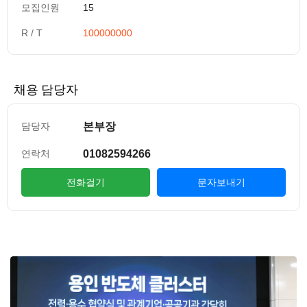
모집인원
15
R / T
100000000
채용 담당자
본부장
담당자
01082594266
연락처
전화걸기
문자보내기
컨텐츠 정보
본문