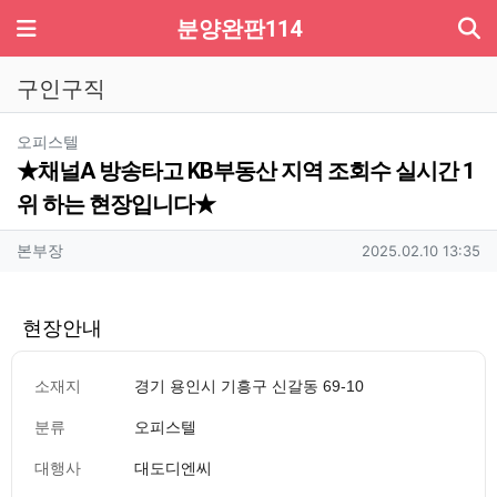
기
메뉴
분양완판114
구인구직
분류
오피스텔
★채널A 방송타고 KB부동산 지역 조회수 실시간 1
위 하는 현장입니다★
작성자 정보
작성
작성일
본부장
2025.02.10 13:35
현장안내
소재지
경기 용인시 기흥구 신갈동 69-10
분류
오피스텔
대행사
대도디엔씨