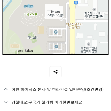
50m
SNS 공유
관련자료
이천 하이닉스 본사 앞 한라건설 일반분양(조건변경)
강철대오:구국의 철가방 이거한번보세요