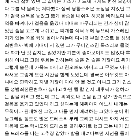
에 자리 잡혀 있던 그 얄미운 미소가 어느새 내게도 번진 모양이
다 그를 약 올리듯 쳐다봤다 살짝 당황스러운 표정을 지었던 그
가 결국 손목을 놓았고 짧게 한숨을 내쉬며 허공을 바라보다 부
엌을 빠져나가 걸음을 옮겼다 이대로 마무리되는 건가 싶어 참
았던 숨을 고르게 내쉬고는 찌개를 식탁 위에 놓으려 가스레인
지가 있는 쪽을 향해 돌아서려는데 다시금 부엌 안으로 들
성범
죄변호사
벽에 기대어 서 있던 그가 무미건조한 목소리로 물었
다 화가 난 것 같지는 않았지만 기분이 좋아보이지도 않았다 후
회해 아니요 그럼 후회는 안하는데 슬픈 건 슬픈 거잖아요 뭐가
그렇게 슬픈데 가족도 아니고 친오빠도 아니고 그 무엇도 아니
라서요 그렇게 오랜 시간을 함께 보냈는데 결국은 아무것도 아
니네요 연락하고 지낼 거잖아 아예 안 볼 것도 아니고 그가 깁스
를
성범죄전문변호사
싫다고 하면 뭘 할 건지 태후씨가 정하라
는 말을 하려고 했는데 그는 의외로 내 손을 잡고 상가 안쪽으로
걸음을 옮기고 있었다 하고 싶다는데 해줘야지 어느새 내게는
무척이나 관대해진 그였고 나를 먼저 배려하는 그였다 눈이 휘
둥그레질 정도로 많은 드레스와 부케 그리고 턱시도 까지 서로
마음에 드는 턱시도와 드레스를 골라주기로 했고 그는 내가 입
을 드레스를 나는
고추장
같았다 발을 내려다보던 시선을 들어