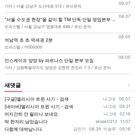
등록일
08.07
기타 / 서울 강남구 도산대로 513 / 유선문의
등록일
08.07
"서울 수도권 현장"을 같이 할 TM 단독 단일 영업본부 팀 선착순 모집
오피스텔 / 서울 강남구 영동대로 646 / 유선 문의
등록일
08.05
석남역 초 초 역세권 2분
오피스텔 / 11000000
등록일
08.05
인스케이프 양양 by 파르나스 단일 본부 모집
기타 / 강원특별자치도 양양군 강현면 전진리 7-3 / 유선 문의
새댓글
등록자
등록일
[구글]엘리시아 트윈 사기 - 검색
나그네
06.07
등록자
등록일
[네이버]엘리시아 트윈 사기 - 검색
나그네
04.21
등록자
등록일
어지간히 안 팔리나 보네요
나그네
02.16
등록자
등록일
딱 한자리 남았습니다
sksek0312
11.07
등록자
등록일
등록자
등록일
다함께 대박납니다.
김민기
06.29
이승주
09.16