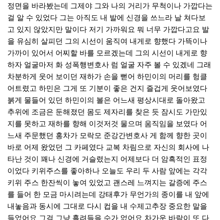
정면을 바라봤는데 그제야 그와 나의 거리가 무척이나 가깝다는
걸 알 수 있었다 그는 아직도 내 발에 신경을 쓰느라 날 쳐다보
고 있지 않았지만 말이다 저기 가까워요 뭐 너무 가깝다고요 발
을 유심히 살피던 그의 시선이 움직여 내게로 향했다 가뜩이나
가까이 있어서 어찌할 바를 모르겠는데 그의 시선이 내게로 향
하자 얼굴마저 화
성폭행변호사
럼 얼굴 자주 볼 수 있겠네 그래
차분하게 웃어 보이던 재하가 손을 뻗어 하민이의 머리를 헝클
어트렸고 하민은 그게 또 기분이 좋은 건지 즐겁게 웃어보였다
붉게 물들어 있던 하민이의 볼은 어느새 평상시대로 돌아왔고
추위에 조금은 둔해졌던 몸도 제자리를 찾은 듯 잠시도 가만있
지를 못하고 재하를 향해 이것저것 물으며 움직임을 보였다 어
느새 주문했던 홍차가 모락모
준강간변호사
게 함께 향한 곳이
바로 어제 왔었던 그 카페였다 교복 차림으로 자신의 회사에 나
타난 것이 꽤나 신경에 거슬렸는지 어제보다 더 암흑적인 표정
이었다 키위주스를 좋아하나 오늘도 우리 두 사람 앞에는 각각
키위 주스 한잔씩이 놓여 있었고 괜스레 느껴지는 갈증에 주스
를 들어 한 모금 마시려는데 강태후가 무언가의 종이를 내 앞에
내놓음과 동시에 그대로 다시 컵을 내
수제고추장
중요한 말을
들었어요 그걸 그냥 흘려들을 수가 없어요 차가운 바람이 또 다