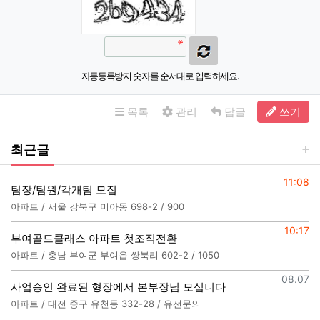
자동등록방지 숫자를 순서대로 입력하세요.
목록
관리
답글
쓰기
최근글
등록일
11:08
팀장/팀원/각개팀 모집
아파트 / 서울 강북구 미아동 698-2 / 900
등록일
10:17
부여골드클래스 아파트 첫조직전환
아파트 / 충남 부여군 부여읍 쌍북리 602-2 / 1050
등록일
08.07
사업승인 완료된 형장에서 본부장님 모십니다
아파트 / 대전 중구 유천동 332-28 / 유선문의