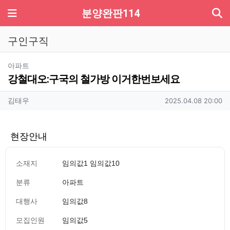
기
메뉴
분양완판114
구인구직
분류
아파트
강철대오:구국의 철가방 이거한번보세요
작성자 정보
작성
작성일
김태우
2025.04.08 20:00
현장안내
소재지
임의값1 임의값10
분류
아파트
대행사
임의값8
모집인원
임의값5