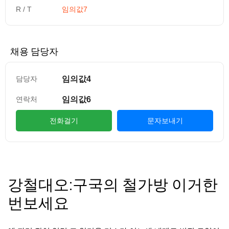
R / T
임의값7
채용 담당자
임의값4
담당자
임의값6
연락처
전화걸기
문자보내기
컨텐츠 정보
본문
강철대오:구국의 철가방 이거한
번보세요