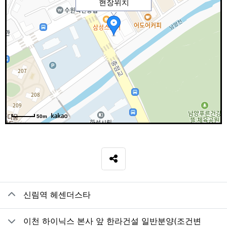
현장위치
50m
SNS 공유
관련자료
신림역 헤센더스타
이천 하이닉스 본사 앞 한라건설 일반분양(조건변