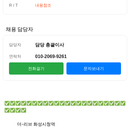
R / T
내용참조
채용 담당자
담당 총괄이사
담당자
010-2069-9261
연락처
전화걸기
문자보내기
컨텐츠 정보
본문
✅✅✅✅✅✅✅✅✅✅✅✅✅✅✅✅✅✅✅✅✅✅
✅✅✅✅
더-리브 화성시청역