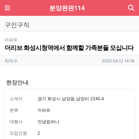
기
메뉴
분양완판114
구인구직
분류
아파트
더리브 화성시청역에서 함께할 가족분들 모십니다
작성자 정보
작성
작성일
차익수
2025.04.12 14:16
현장안내
소재지
경기 화성시 남양읍 남양리 2245-6
분류
아파트
대행사
안녕컴퍼니
모집인원
2