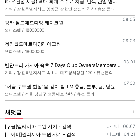
(대우건설 시공) 역대 최대 수수료 지급, 단독 단일 영업본부 선착순 모집 (팀,팀원 개별문의 가능)
기타 / 강원특별자치도 양양군 강현면 전진리 7-3 / 유선 문의
등록일
08.05
청라 월드메르디앙 레이크원
오피스텔 / 18000000
등록일
08.03
청라월드메르디앙레이크원
오피스텔 / 18000000
등록일
08.01
반얀트리 카시아 속초 7 Days Club OwnersMembership 분양직원 모집
기타 / 강원특별자치도 속초시 대포항희망길 120 / 유선문의
등록일
07.30
"서울 수도권 현장"을 같이 할 TM 총괄, 본부, 팀, 팀원 모집
오피스텔 / 서울 강남구 영동대로 646 / 유선 문의
새댓글
등록자
등록일
[구글]엘리시아 트윈 사기 - 검색
나그네
06.07
등록자
등록일
[네이버]엘리시아 트윈 사기 - 검색
나그네
04.21