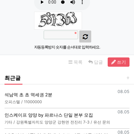
자동등록방지 숫자를 순서대로 입력하세요.
목록
답글
쓰기
최근글
등록일
08.05
석남역 초 초 역세권 2분
오피스텔 / 11000000
등록일
08.05
인스케이프 양양 by 파르나스 단일 본부 모집
기타 / 강원특별자치도 양양군 강현면 전진리 7-3 / 유선 문의
등록일
08.05