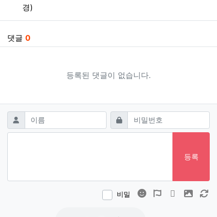
경)
댓글
0
등록된 댓글이 없습니다.
댓글쓰기
필수
필수
이름
비밀번호
등록
이모티콘
폰트어썸
동영상
이미지
새
비밀