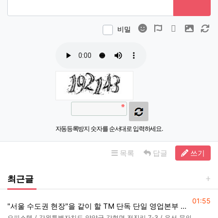
이모티콘
폰트어썸
동영상
이미지
새
비밀
자동등록방지 숫자를 순서대로 입력하세요.
목록
답글
쓰기
최근글
등록일
01:55
"서울 수도권 현장"을 같이 할 TM 단독 단일 영업본부 팀 선착순 모집
오피스텔 / 강원특별자치도 양양군 강현면 전진리 7-3 / 유선 문의