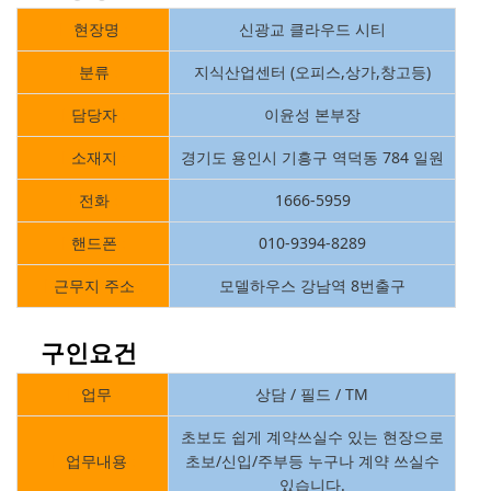
ㅣ
현장명
:
신광교 클라우드 시티
ㅣ
분류
:
지식산업센터 (오피스,상가,창고등)
ㅣ
담당자
:
이윤성 본부장
ㅣ
소재지
:
경기도 용인시 기흥구 역덕동 784 일원
ㅣ
전화
:
1666-5959
ㅣ
핸드폰
:
010-9394-8289
ㅣ
근무지 주소
:
모델하우스 강남역 8번출구
구인요건
ㅣ
업무
:
상담 / 필드 / TM
초보도 쉽게 계약쓰실수 있는 현장으로
ㅣ
업무내용
:
초보/신입/주부등 누구나 계약 쓰실수
있습니다.