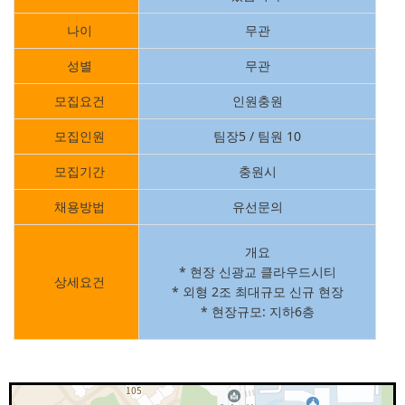
ㅣ
나이
:
무관
ㅣ
성별
:
무관
ㅣ
모집요건
:
인원충원
ㅣ
모집인원
:
팀장5 / 팀원 10
ㅣ
모집기간
:
충원시
ㅣ
채용방법
:
유선문의
개요
* 현장 신광교 클라우드시티
ㅣ
상세요건
:
* 외형 2조 최대규모 신규 현장
* 현장규모: 지하6층