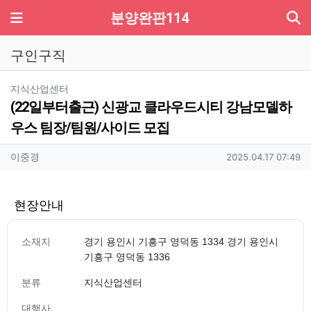
기
메뉴
분양완판114
구인구직
분류
지식산업센터
(22일부터출근) 신광교 클라우드시티 강남모델하
우스 팀장/팀원/사이드 모집
작성자 정보
작성
작성일
이중경
2025.04.17 07:49
현장안내
소재지
경기 용인시 기흥구 영덕동 1334 경기 용인시
기흥구 영덕동 1336
분류
지식산업센터
대행사