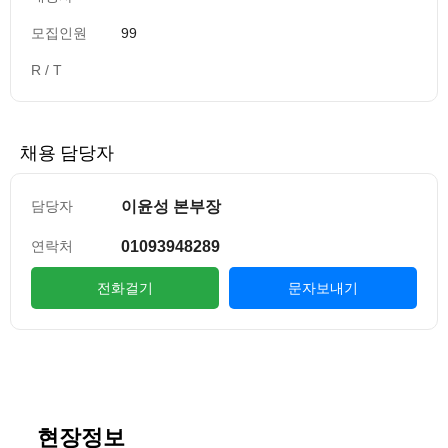
모집인원
99
R / T
채용 담당자
이윤성 본부장
담당자
01093948289
연락처
전화걸기
문자보내기
컨텐츠 정보
본문
현장정보