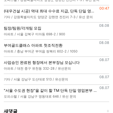
등록일
00:47
(대우건설 시공) 역대 최대 수수료 지급, 단독 단일 영업본부 선착순 모집
기타 / 강원특별자치도 양양군 강현면 전진리 7-3 / 유선 문의
등록일
08.08
팀장/팀원/각개팀 모집
아파트 / 서울 강북구 미아동 698-2 / 900
등록일
08.08
부여골드클래스 아파트 첫조직전환
아파트 / 충남 부여군 부여읍 쌍북리 602-2 / 1050
등록일
08.07
사업승인 완료된 형장에서 본부장님 모십니다
아파트 / 대전 중구 유천동 332-28 / 유선문의
등록일
08.07
기타 / 서울 강남구 도산대로 513 / 유선문의
등록일
08.07
"서울 수도권 현장"을 같이 할 TM 단독 단일 영업본부 팀 선착순 모집
오피스텔 / 서울 강남구 영동대로 646 / 유선 문의
새댓글