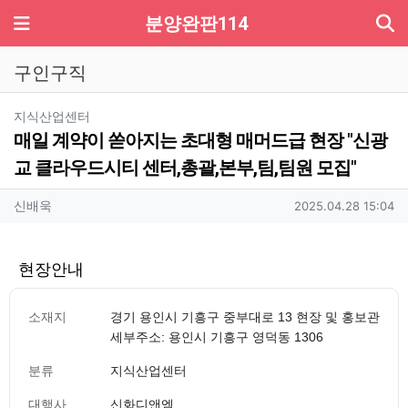
기
메뉴
분양완판114
구인구직
분류
지식산업센터
매일 계약이 쏟아지는 초대형 매머드급 현장 "신광
교 클라우드시티 센터,총괄,본부,팀,팀원 모집"
작성자 정보
작성
작성일
신배욱
2025.04.28 15:04
현장안내
소재지
경기 용인시 기흥구 중부대로 13 현장 및 홍보관
세부주소: 용인시 기흥구 영덕동 1306
분류
지식산업센터
대행사
신화디앤엠