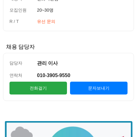
모집인원
20~30명
R / T
유선 문의
채용 담당자
관리 이사
담당자
010-3905-9550
연락처
전화걸기
문자보내기
컨텐츠 정보
본문