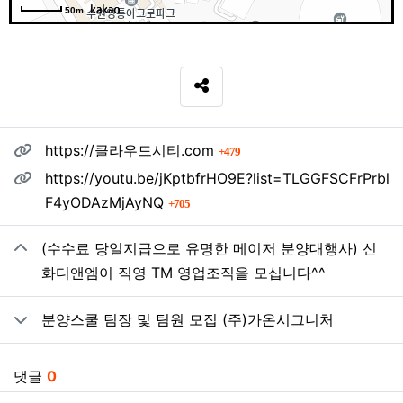
50m
SNS 공유
관련자료
회 연결
https://클라우드시티.com
479
https://youtu.be/jKptbfrHO9E?list=TLGGFSCFrPrbl
회 연결
F4yODAzMjAyNQ
705
(수수료 당일지급으로 유명한 메이저 분양대행사) 신
화디앤엠이 직영 TM 영업조직을 모십니다^^
분양스쿨 팀장 및 팀원 모집 (주)가온시그니처
댓글
0