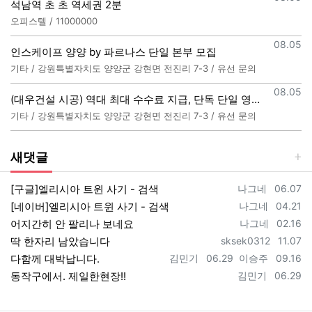
석남역 초 초 역세권 2분
오피스텔 / 11000000
등록일
08.05
인스케이프 양양 by 파르나스 단일 본부 모집
기타 / 강원특별자치도 양양군 강현면 전진리 7-3 / 유선 문의
등록일
08.05
(대우건설 시공) 역대 최대 수수료 지급, 단독 단일 영업본부 선착순 모집 (팀,팀원 개별문의 가능)
기타 / 강원특별자치도 양양군 강현면 전진리 7-3 / 유선 문의
새댓글
등록자
등록일
[구글]엘리시아 트윈 사기 - 검색
나그네
06.07
등록자
등록일
[네이버]엘리시아 트윈 사기 - 검색
나그네
04.21
등록자
등록일
어지간히 안 팔리나 보네요
나그네
02.16
등록자
등록일
딱 한자리 남았습니다
sksek0312
11.07
등록자
등록일
등록자
등록일
다함께 대박납니다.
김민기
06.29
이승주
09.16
등록자
등록일
동작구에서. 제일한현장!!
김민기
06.29