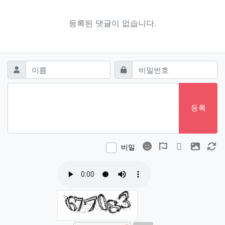
등록된 댓글이 없습니다.
댓글쓰기
필수
필수
이름
비밀번호
등록
이모티콘
폰트어썸
동영상
이미지
새
비밀