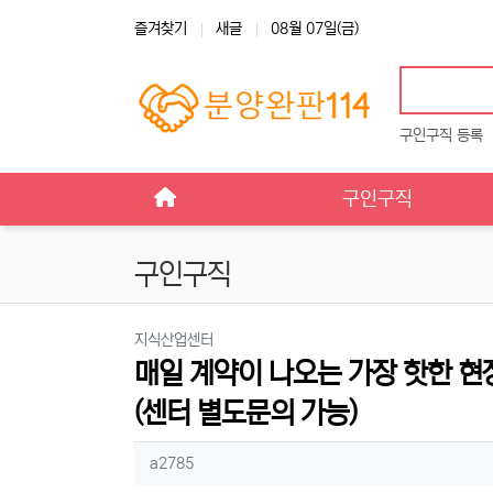
상단 네비
즐겨찾기
새글
08월 07일(금)
구인구직 등록
메인 메뉴
구인구직
구인구직
분류
지식산업센터
매일 계약이 나오는 가장 핫한 현
(센터 별도문의 가능)
작성자 정보
작성
a2785