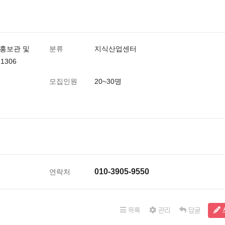
 홍보관 및
분류
지식산업센터
1306
모집인원
20~30명
010-3905-9550
연락처
목록
관리
답글