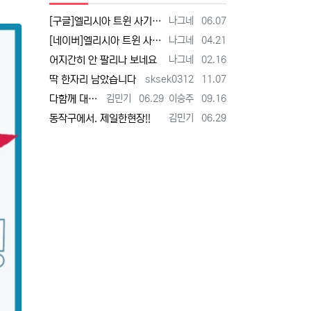
등록자
등록일
[구글]엘리시아 트윈 사기 - 검색
나그네
06.07
등록자
등록일
[네이버]엘리시아 트윈 사기 - 검색
나그네
04.21
등록자
등록일
어지간히 안 팔리나 보네요
나그네
02.16
등록자
등록일
딱 한자리 남았습니다
sksek0312
11.07
등록자
등록일
등록자
등록일
다함께 대박납니다.
김민기
06.29
이승주
09.16
등록자
등록일
동작구에서. 제일한현장!!
김민기
06.29