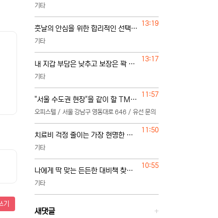
기타
등록일
13:19
훗날의 안심을 위한 합리적인 선택 요령
기타
등록일
13:17
내 지갑 부담은 낮추고 보장은 꽉 채우려면
기타
등록일
11:57
"서울 수도권 현장"을 같이 할 TM 단독 단일 영업본부 팀 선착순 모집
오피스텔 / 서울 강남구 영동대로 646 / 유선 문의
등록일
11:50
치료비 걱정 줄이는 가장 현명한 준비
기타
등록일
10:55
나에게 딱 맞는 든든한 대비책 찾는 법
기타
쓰기
새댓글