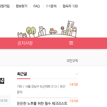
회원가입
정보찾기
FAQ
1:1문의
접속자 130
공지사항
구인구직
최근글
모집
등록일
14:56
기타 / 서울 강남구 도산대로 513 / 유선
문의
등록일
 18:05
13:54
든든한 노후를 위한 필수 체크리스트