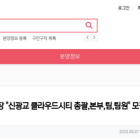
로그인
분양정보 등록
구인구직 목록
분양정보
장 "신광교 클라우드시티 총괄,본부,팀,팀원" 
작성일
2025.05.07