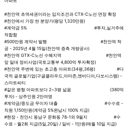
아파트
#천안역 초역세권이라는 입지조건과 CTX-C노선 연장 확정
#천안에서 가장 싼 분양가(평당 1,320만원)
#계약금 5% #투자,실거주에
적합함
#500만원 계약서 발행 #천안역 착
공 - 2025년 4월 15일(천안역 증측 개량공사)
#천안역 GTX-C노선 수혜지역 #천안역
앞 일대 정비사업(국토교통부 4,800억 투자확정)
#천안역 주변에 있는 초고층 아파트(34평,36평) #다
국적 글로벌기업(구글클라우드,아마존,엔비디아,다쏘시스템) -
스마트씨티
#같은 평형 아파트보다 2~3평 넓음 (380억
투자) - 상주인원 2만여명
#계약금/중도금 무이자 대출 #수수료 -
직원 1,150만원(계약금 5%완납시 100% 지급)
#현장 - 천안시 동남구 문화동 78-1외 9필지 #수
수료 - 월2회 지급(5일,20일) / 일비 - 1만원(매월 10일 지급)