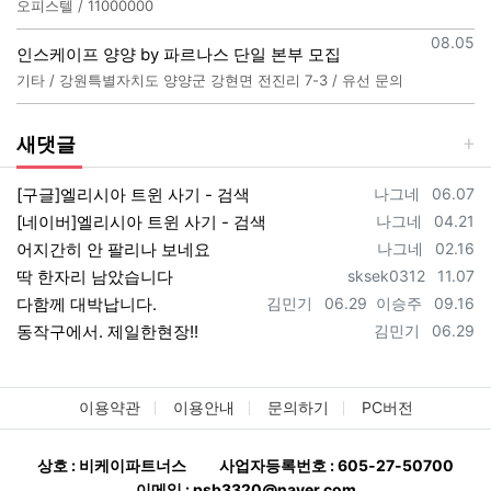
오피스텔 / 11000000
등록일
08.05
인스케이프 양양 by 파르나스 단일 본부 모집
기타 / 강원특별자치도 양양군 강현면 전진리 7-3 / 유선 문의
새댓글
등록자
등록일
[구글]엘리시아 트윈 사기 - 검색
나그네
06.07
등록자
등록일
[네이버]엘리시아 트윈 사기 - 검색
나그네
04.21
등록자
등록일
어지간히 안 팔리나 보네요
나그네
02.16
등록자
등록일
딱 한자리 남았습니다
sksek0312
11.07
등록자
등록일
등록자
등록일
다함께 대박납니다.
김민기
06.29
이승주
09.16
등록자
등록일
동작구에서. 제일한현장!!
김민기
06.29
이용약관
이용안내
문의하기
PC버전
상호 : 비케이파트너스
사업자등록번호 : 605-27-50700
이메일 : psb3320@naver.com