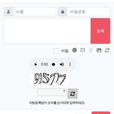
댓글쓰기
필수
필수
이름
비밀번호
등록
이모티콘
폰트어썸
동영상
이미지
새
비밀
자동등록방지 숫자를 순서대로 입력하세요.