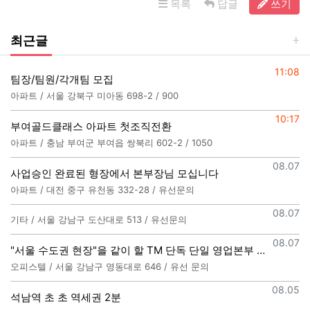
목록
답글
쓰기
최근글
등록일
11:08
팀장/팀원/각개팀 모집
아파트 / 서울 강북구 미아동 698-2 / 900
등록일
10:17
부여골드클래스 아파트 첫조직전환
아파트 / 충남 부여군 부여읍 쌍북리 602-2 / 1050
등록일
08.07
사업승인 완료된 형장에서 본부장님 모십니다
아파트 / 대전 중구 유천동 332-28 / 유선문의
등록일
08.07
기타 / 서울 강남구 도산대로 513 / 유선문의
등록일
08.07
"서울 수도권 현장"을 같이 할 TM 단독 단일 영업본부 팀 선착순 모집
오피스텔 / 서울 강남구 영동대로 646 / 유선 문의
등록일
08.05
석남역 초 초 역세권 2분