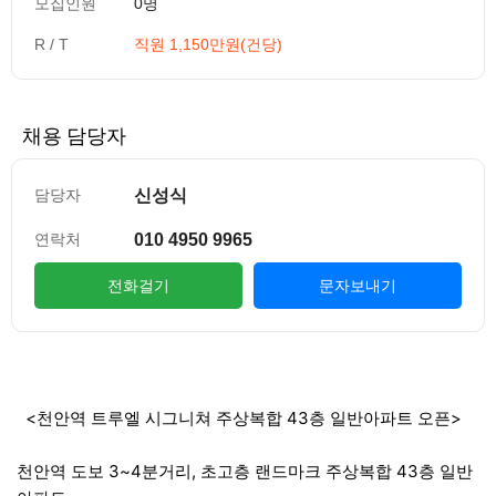
모집인원
0명
R / T
직원 1,150만원(건당)
채용 담당자
신성식
담당자
010 4950 9965
연락처
전화걸기
문자보내기
컨텐츠 정보
본문
<천안역 트루엘 시그니쳐 주상복합 43층 일반아파트 오픈>
천안역 도보 3~4분거리, 초고층 랜드마크 주상복합 43층 일반