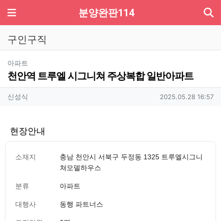
기
메뉴
분양완판114
구인구직
분류
아파트
천안역 트루엘 시그니쳐 주상복합 일반아파트
작성자 정보
작성
작성일
신성식
2025.05.28 16:57
현장안내
소재지
충남 천안시 서북구 두정동 1325 트루엘시그니
쳐모델하우스
분류
아파트
대행사
동행 파트너스