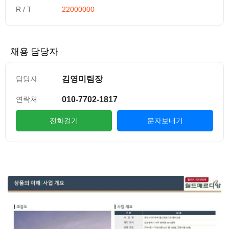
R / T
22000000
채용 담당자
김영미팀장
담당자
010-7702-1817
연락처
전화걸기
문자보내기
컨텐츠 정보
본문