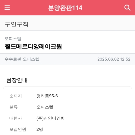
기
메뉴
분양완판114
구인구직
분류
오피스텔
월드메르디앙레이크원
작성자 정보
작성
작성일
수수료쎈 오피스텔
2025.06.02 12:52
현장안내
소재지
청라동95-6
분류
오피스텔
대행사
(주)신안디엔씨
모집인원
2명