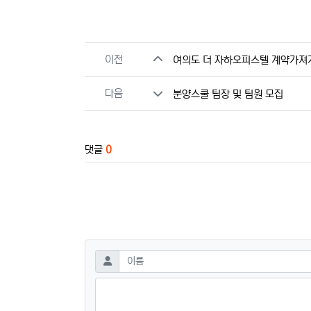
관련자료
이전
여의도 더 자하오피스텔 계약가져
다음
분양스쿨 팀장 및 팀원 모집
댓글
0
댓글쓰기
필수
이름