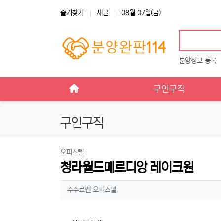
상단 네비
즐겨찾기
새글
08월 07일(금)
분양정보 등록
메인 메뉴
구인구직
구인구직
분류
오피스텔
청라월드메르디앙 레이크원
작성자 정보
작성
수수료쎈 오피스텔