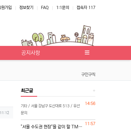
회원가입
정보찾기
FAQ
1:1문의
접속자 117
공지사항
구인구직
최근글
등록일
14:56
기타 / 서울 강남구 도산대로 513 / 유선
 11:12
문의
등록일
11:57
"서울 수도권 현장"을 같이 할 TM 단독 단일 영업본부 팀 선착순 모집