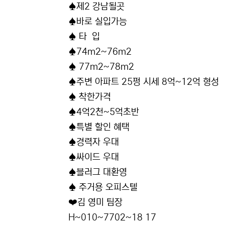
♠️제2 강남될곳
♠️바로 실입가능
♠️ 타 입
♠️74m2~76m2
♠️ 77m2~78m2
♠️주변 아파트 25펑 시세 8억~12억 형성
♠️ 착한가격
♠️4억2천~5억초반
♠️특별 할인 혜택
♠️경력자 우대
♠️싸이드 우대
♠️블러그 대환영
♠️ 주거용 오피스텔
❤️김 영미 팀장
H~010~7702~18 17