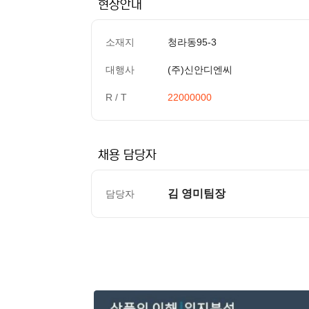
현장안내
소재지
청라동95-3
대행사
(주)신안디엔씨
R / T
22000000
채용 담당자
김 영미팀장
담당자
컨텐츠 정보
본문