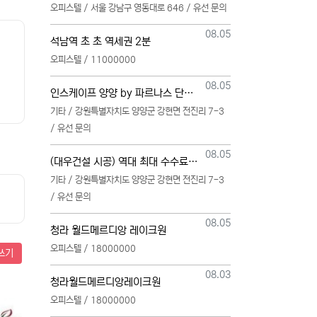
오피스텔 / 서울 강남구 영동대로 646 / 유선 문의
등록일
08.05
석남역 초 초 역세권 2분
오피스텔 / 11000000
등록일
08.05
인스케이프 양양 by 파르나스 단일 본부 모집
기타 / 강원특별자치도 양양군 강현면 전진리 7-3
/ 유선 문의
등록일
08.05
(대우건설 시공) 역대 최대 수수료 지급, 단독 단일 영업본부 선착순 모집 (팀,팀원 개별문의 가능)
기타 / 강원특별자치도 양양군 강현면 전진리 7-3
/ 유선 문의
등록일
08.05
청라 월드메르디앙 레이크원
오피스텔 / 18000000
쓰기
등록일
08.03
청라월드메르디앙레이크원
오피스텔 / 18000000