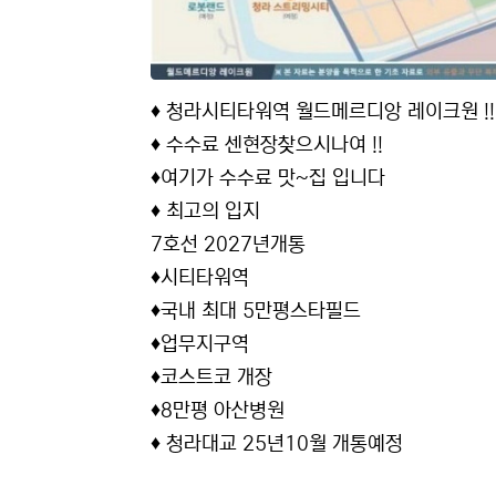
♦️ 청라시티타워역 월드메르디앙 레이크원 !!
♦️ 수수료 센현장찾으시나여 !!
♦️여기가 수수료 맛~집 입니다
♦️ 최고의 입지
7호선 2027년개통
♦️시티타워역
♦️국내 최대 5만평스타필드
♦️업무지구역
♦️코스트코 개장
♦️8만평 아산병원
♦️ 청라대교 25년10월 개통예정