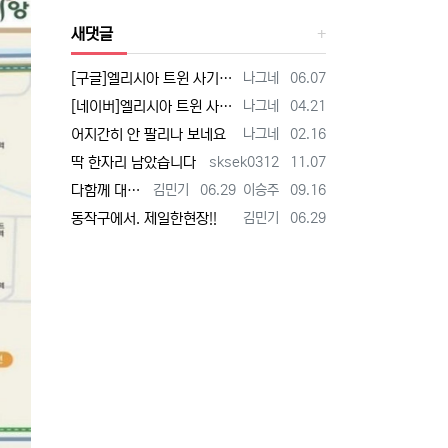
새댓글
등록자
등록일
[구글]엘리시아 트윈 사기 - 검색
나그네
06.07
등록자
등록일
[네이버]엘리시아 트윈 사기 - 검색
나그네
04.21
등록자
등록일
어지간히 안 팔리나 보네요
나그네
02.16
등록자
등록일
딱 한자리 남았습니다
sksek0312
11.07
등록자
등록일
등록자
등록일
다함께 대박납니다.
김민기
06.29
이승주
09.16
등록자
등록일
동작구에서. 제일한현장!!
김민기
06.29