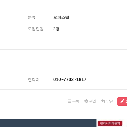
분류
오피스텔
모집인원
2명
010~7702~1817
연락처
목록
관리
답글