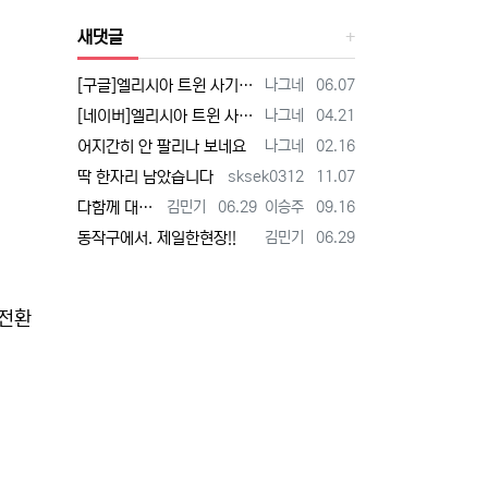
새댓글
등록자
등록일
[구글]엘리시아 트윈 사기 - 검색
나그네
06.07
등록자
등록일
[네이버]엘리시아 트윈 사기 - 검색
나그네
04.21
등록자
등록일
어지간히 안 팔리나 보네요
나그네
02.16
등록자
등록일
딱 한자리 남았습니다
sksek0312
11.07
등록자
등록일
등록자
등록일
다함께 대박납니다.
김민기
06.29
이승주
09.16
등록자
등록일
동작구에서. 제일한현장!!
김민기
06.29
양전환