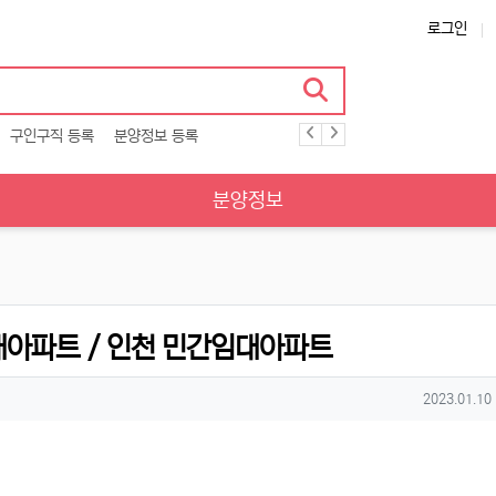
로그인
구인구직 등록
분양정보 등록
분양정보
대아파트 / 인천 민간임대아파트
작성일
2023.01.10