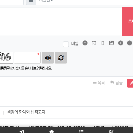
등
이모티콘
폰트어썸
동영상
이미지
댓글
비밀
자동등록방지 숫자를 순서대로 입력하세요.
목록
답글
책임의 한계와 법적고지
비케이파트너스
사업자등록번호 : 605-27-50700
이메일 : psb3320@na