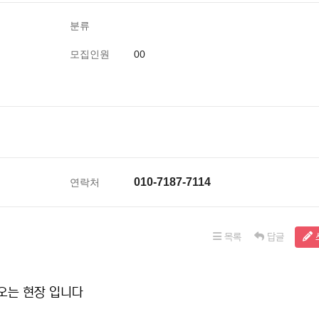
분류
모집인원
00
010-7187-7114
연락처
목록
답글
오는 현장 입니다