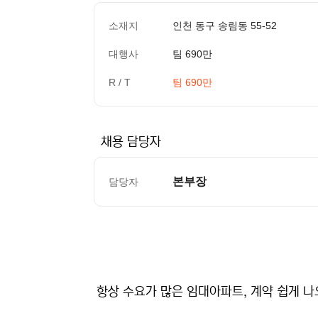
소재지
인천 동구 송림동 55-52
대행사
팀 690만
R / T
팀 690만
채용 담당자
본부장
담당자
컨텐츠 정보
본문
항상 수요가 많은 임대아파트, 계약 쉽게 나