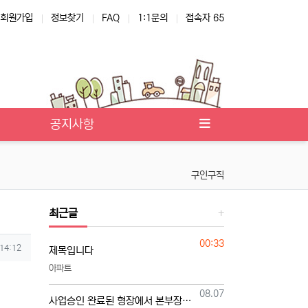
회원가입
정보찾기
FAQ
1:1문의
접속자 65
공지사항
구인구직
최근글
등록일
00:33
 14:12
제목입니다
아파트
등록일
08.07
사업승인 완료된 형장에서 본부장님 모십니다