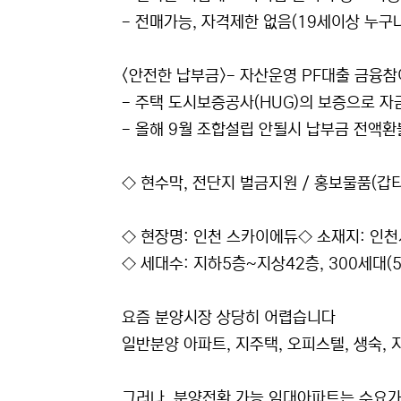
- 전매가능, 자격제한 없음(19세이상 누구
<안전한 납부금>- 자산운영 PF대출 금융
- 주택 도시보증공사(HUG)의 보증으로 
- 올해 9월 조합설립 안될시 납부금 전액환
◇ 현수막, 전단지 벌금지원 / 홍보물품(갑티
◇ 현장명: 인천 스카이에듀◇ 소재지: 인천시 
◇ 세대수: 지하5층~지상42층, 300세대(59
요즘 분양시장 상당히 어렵습니다
일반분양 아파트, 지주택, 오피스텔, 생숙, 
그러나, 분양전환 가능 임대아파트는 수요가