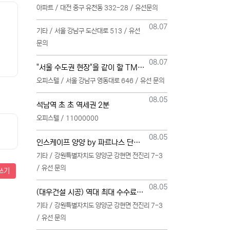
아파트 / 대전 중구 유천동 332-28 / 유선문의
등록일
08.07
기타 / 서울 강남구 도산대로 513 / 유선
문의
등록일
08.07
"서울 수도권 현장"을 같이 할 TM 단독 단일 영업본부 팀 선착순 모집
오피스텔 / 서울 강남구 영동대로 646 / 유선 문의
등록일
08.05
석남역 초 초 역세권 2분
오피스텔 / 11000000
등록일
08.05
인스케이프 양양 by 파르나스 단일 본부 모집
기타 / 강원특별자치도 양양군 강현면 전진리 7-3
/ 유선 문의
쓰기
등록일
08.05
(대우건설 시공) 역대 최대 수수료 지급, 단독 단일 영업본부 선착순 모집 (팀,팀원 개별문의 가능)
기타 / 강원특별자치도 양양군 강현면 전진리 7-3
/ 유선 문의