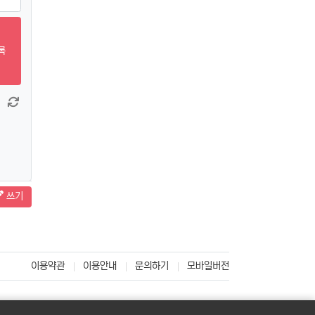
록
창 늘이기
댓글창 줄이기
새 댓글 작성
쓰기
이용약관
이용안내
문의하기
모바일버전
ver.com