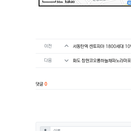
50m
관련자료
이전
서동탄역 센토피아 1800세대 1
다음
화도 창현코오롱하늘채파노라마
댓글
0
댓글쓰기
필수
이름