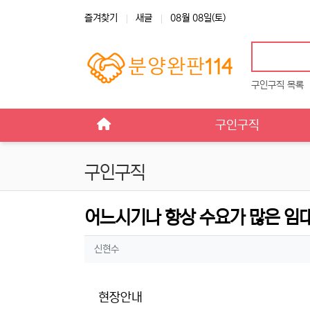
상단 네비
즐겨찾기
새글
08월 08일(토)
구인구직 목록
메인 메뉴
구인구직
구인구직
어느시기나 항상 수요가 많은 임
작성자 정보
작성
신현수
현장안내