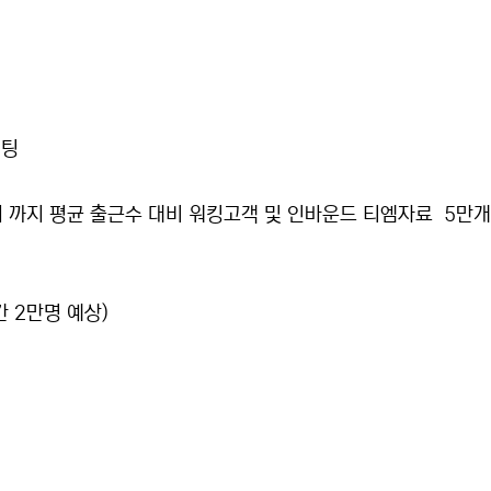
셋팅
픈시 까지 평균 출근수 대비 워킹고객 및 인바운드 티엠자료 5만개
간 2만명 예상)