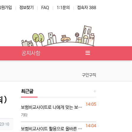
회원가입
정보찾기
FAQ
1:1문의
접속자 388
공지사항
구인구직
최근글
 )
등록일
14:05
보험비교사이트로 나에게 맞는 보험 찾는 기준
기타
 23:10
등록일
14:04
보험비교사이트 활용으로 올바른 보험 선택하기