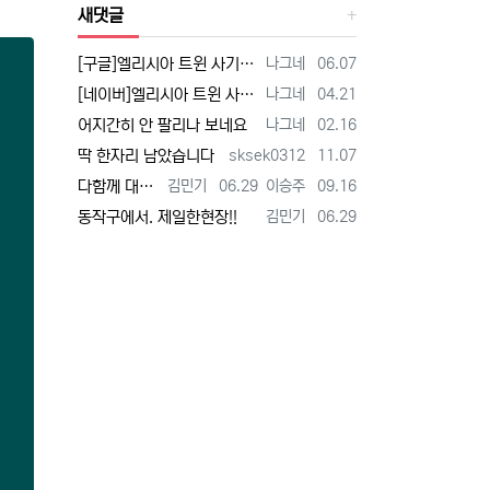
새댓글
등록자
등록일
[구글]엘리시아 트윈 사기 - 검색
나그네
06.07
등록자
등록일
[네이버]엘리시아 트윈 사기 - 검색
나그네
04.21
등록자
등록일
어지간히 안 팔리나 보네요
나그네
02.16
등록자
등록일
딱 한자리 남았습니다
sksek0312
11.07
등록자
등록일
등록자
등록일
다함께 대박납니다.
김민기
06.29
이승주
09.16
등록자
등록일
동작구에서. 제일한현장!!
김민기
06.29