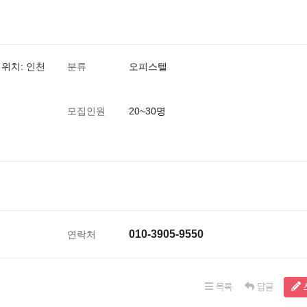
 위치: 인천
분류
오피스텔
모집인원
20~30명
010-3905-9550
연락처
목록
답글