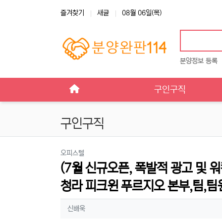
상단 네비
즐겨찾기
새글
08월 06일(목)
분양정보 등록
메인 메뉴
구인구직
구인구직
분류
오피스텔
(7월 신규오픈, 폭발적 광고 및 
청라 피크윈 푸르지오 본부,팀,팀
작성자 정보
작성
신배욱