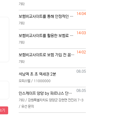
기타
등록일
14:04
보험비교사이트를 통해 안정적인 보험 준비하는 방법
기타
등록일
14:03
보험비교사이트를 활용한 보험료 절약과 보장 관리
기타
등록일
14:02
보험비교사이트로 보험 가입 전 꼼꼼한 비교하기
기타
등록일
08.05
석남역 초 초 역세권 2분
오피스텔 / 11000000
등록일
08.05
인스케이프 양양 by 파르나스 단일 본부 모집
기타 / 강원특별자치도 양양군 강현면 전진리 7-3
/ 유선 문의
쓰기