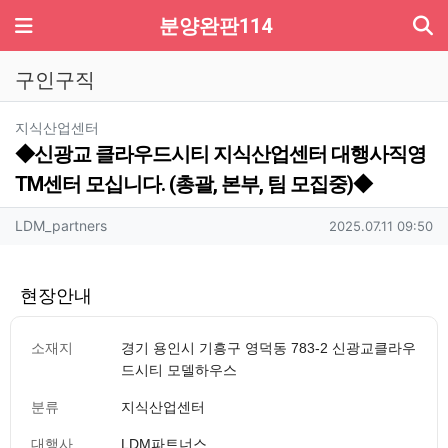
기
메뉴
분양완판114
구인구직
분류
지식산업센터
◆신광교 클라우드시티 지식산업센터 대행사직영
TM센터 모십니다. (총괄, 본부, 팀 모집중)◆
작성자 정보
작성
작성일
LDM_partners
2025.07.11 09:50
현장안내
소재지
경기 용인시 기흥구 영덕동 783-2 신광교클라우
드시티 모델하우스
분류
지식산업센터
대행사
LDM파트너스