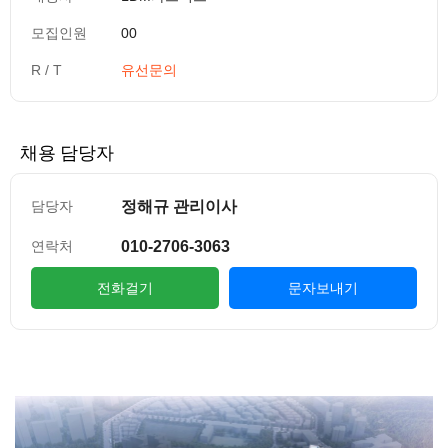
모집인원
00
R / T
유선문의
채용 담당자
정해규 관리이사
담당자
010-2706-3063
연락처
전화걸기
문자보내기
컨텐츠 정보
본문