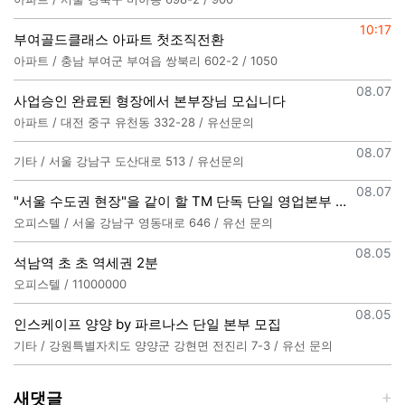
등록일
10:17
부여골드클래스 아파트 첫조직전환
아파트 / 충남 부여군 부여읍 쌍북리 602-2 / 1050
등록일
08.07
사업승인 완료된 형장에서 본부장님 모십니다
아파트 / 대전 중구 유천동 332-28 / 유선문의
등록일
08.07
기타 / 서울 강남구 도산대로 513 / 유선문의
등록일
08.07
"서울 수도권 현장"을 같이 할 TM 단독 단일 영업본부 팀 선착순 모집
오피스텔 / 서울 강남구 영동대로 646 / 유선 문의
등록일
08.05
석남역 초 초 역세권 2분
오피스텔 / 11000000
등록일
08.05
인스케이프 양양 by 파르나스 단일 본부 모집
기타 / 강원특별자치도 양양군 강현면 전진리 7-3 / 유선 문의
새댓글