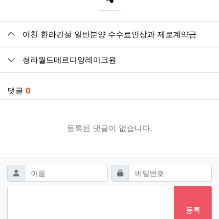
SNS 공유
관련자료
이천 한라건설 일반분양 수수료인상과 제로계약금
청라월드메르디앙레이크원
댓글
0
등록된 댓글이 없습니다.
댓글쓰기
필수
필수
이름
비밀번호
등록