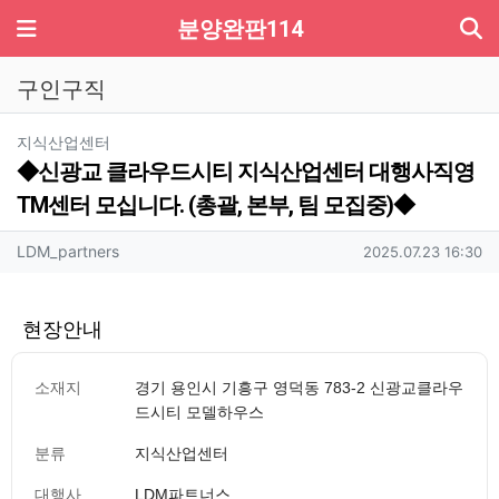
기
메뉴
분양완판114
구인구직
분류
지식산업센터
◆신광교 클라우드시티 지식산업센터 대행사직영
TM센터 모십니다. (총괄, 본부, 팀 모집중)◆
작성자 정보
작성
작성일
LDM_partners
2025.07.23 16:30
현장안내
소재지
경기 용인시 기흥구 영덕동 783-2 신광교클라우
드시티 모델하우스
분류
지식산업센터
대행사
LDM파트너스