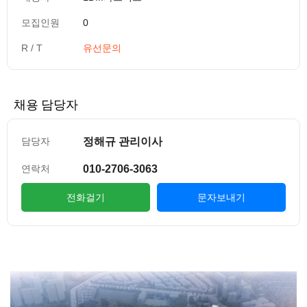
모집인원
0
R / T
유선문의
채용 담당자
정해규 관리이사
담당자
010-2706-3063
연락처
전화걸기
문자보내기
컨텐츠 정보
본문