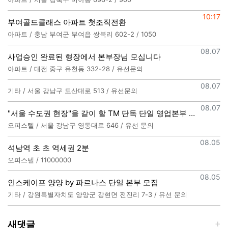
등록일
10:17
부여골드클래스 아파트 첫조직전환
아파트 / 충남 부여군 부여읍 쌍북리 602-2 / 1050
등록일
08.07
사업승인 완료된 형장에서 본부장님 모십니다
아파트 / 대전 중구 유천동 332-28 / 유선문의
등록일
08.07
기타 / 서울 강남구 도산대로 513 / 유선문의
등록일
08.07
"서울 수도권 현장"을 같이 할 TM 단독 단일 영업본부 팀 선착순 모집
오피스텔 / 서울 강남구 영동대로 646 / 유선 문의
등록일
08.05
석남역 초 초 역세권 2분
오피스텔 / 11000000
등록일
08.05
인스케이프 양양 by 파르나스 단일 본부 모집
기타 / 강원특별자치도 양양군 강현면 전진리 7-3 / 유선 문의
새댓글