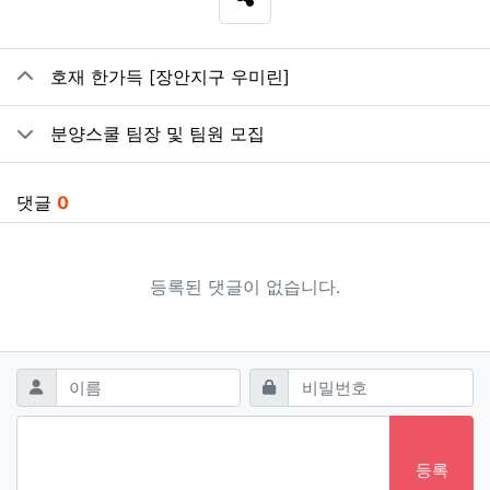
SNS 공유
관련자료
호재 한가득 [장안지구 우미린]
분양스쿨 팀장 및 팀원 모집
댓글
0
등록된 댓글이 없습니다.
댓글쓰기
필수
필수
이름
비밀번호
등록