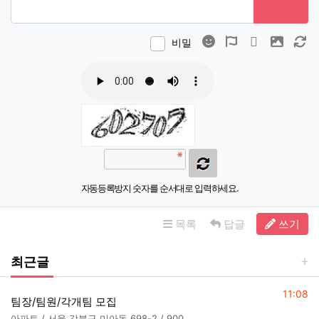
이모티콘
폰트어썸
동영상
이미지
새
비밀
자동등록방지 숫자를 순서대로 입력하세요.
목록
답글
쓰기
최근글
등록일
11:08
팀장/팀원/각개팀 모집
아파트 / 서울 강북구 미아동 698-2 / 900