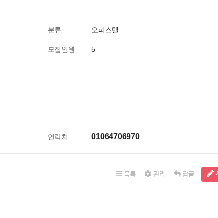
분류
오피스텔
모집인원
5
01064706970
연락처
목록
관리
답글