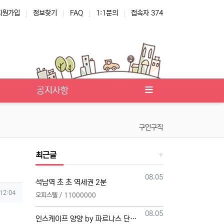
회원가입
정보찾기
FAQ
1:1문의
접속자 374
공지사항
구인구직
최근글
등록일
08.05
석남역 초 초 역세권 2분
 12:04
오피스텔 / 11000000
등록일
08.05
인스케이프 양양 by 파르나스 단일 본부 모집