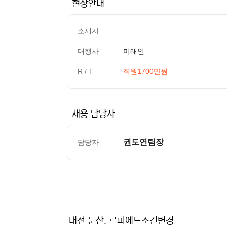
현장안내
소재지
대행사
미래인
R / T
직원1700만원
채용 담당자
권도연팀장
담당자
컨텐츠 정보
본문
대전 둔산. 르피에드조건변경