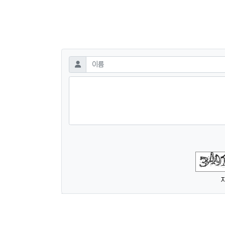
댓글쓰기
필수
이름
숫자음성듣기
새로고침