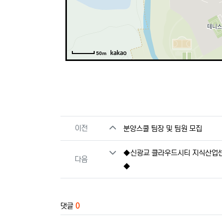
50m
관련자료
이전
분양스쿨 팀장 및 팀원 모집
◆신광교 클라우드시티 지식산업센터
다음
◆
댓글
0