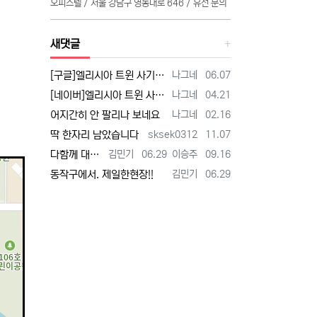
오피스텔 / 서울 강남구 영동대로 646 / 유선 문의
새댓글
등록자
등록일
[구글]엘리시아 트윈 사기 - 검색
나그네
06.07
등록자
등록일
[네이버]엘리시아 트윈 사기 - 검색
나그네
04.21
등록자
등록일
어지간히 안 팔리나 보네요
나그네
02.16
등록자
등록일
딱 한자리 남았습니다
sksek0312
11.07
등록자
등록일
등록자
등록일
다함께 대박납니다.
김민기
06.29
이승주
09.16
등록자
등록일
동작구에서. 제일한현장!!
김민기
06.29