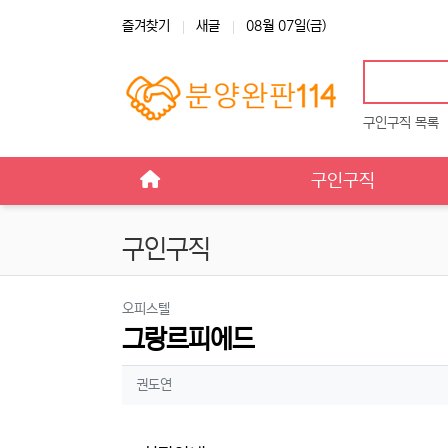
상단 네비
즐겨찾기
새글
08월 07일(금)
구인구직 목록
메인 메뉴
구인구직
구인구직
분류
오피스텔
그랑르피에드
작성자 정보
작성
권도연