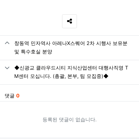
SNS 공유
관련자료
창동역 민자역사 아레나X스퀘어 2차 시행사 보유분
및 특수호실 분양
◆신광교 클라우드시티 지식산업센터 대행사직영 T
M센터 모십니다. (총괄, 본부, 팀 모집중)◆
댓글
0
등록된 댓글이 없습니다.