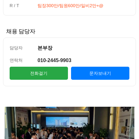
R / T
팀장300만/팀원600만/일비2만+@
채용 담당자
본부장
담당자
010-2445-9903
연락처
전화걸기
문자보내기
컨텐츠 정보
본문