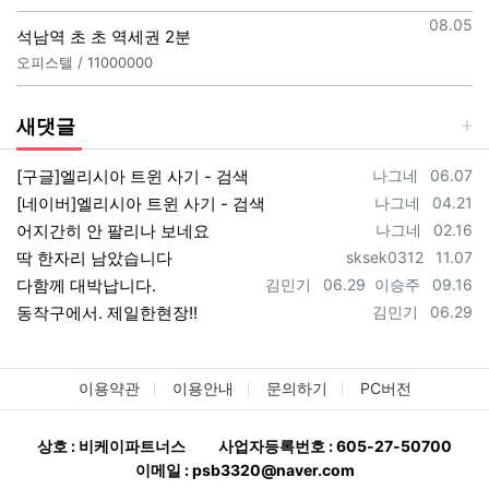
등록일
08.05
석남역 초 초 역세권 2분
오피스텔 / 11000000
새댓글
등록자
등록일
[구글]엘리시아 트윈 사기 - 검색
나그네
06.07
등록자
등록일
[네이버]엘리시아 트윈 사기 - 검색
나그네
04.21
등록자
등록일
어지간히 안 팔리나 보네요
나그네
02.16
등록자
등록일
딱 한자리 남았습니다
sksek0312
11.07
등록자
등록일
등록자
등록일
다함께 대박납니다.
김민기
06.29
이승주
09.16
등록자
등록일
동작구에서. 제일한현장!!
김민기
06.29
이용약관
이용안내
문의하기
PC버전
상호 : 비케이파트너스
사업자등록번호 : 605-27-50700
이메일 : psb3320@naver.com