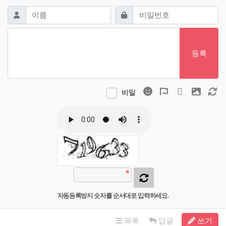
댓글쓰기
필수
필수
이름
비밀번호
등록
이모티콘
폰트어썸
동영상
이미지
새
비밀
자동등록방지 숫자를 순서대로 입력하세요.
목록
답글
쓰기