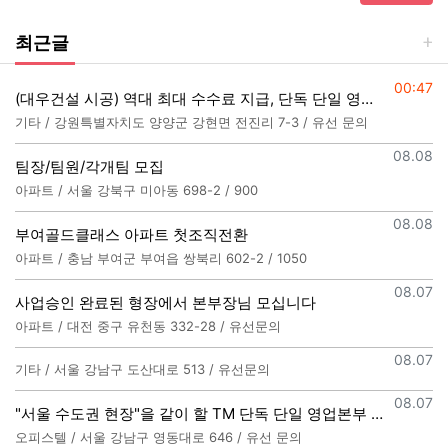
최근글
등록일
00:47
(대우건설 시공) 역대 최대 수수료 지급, 단독 단일 영업본부 선착순 모집
기타 / 강원특별자치도 양양군 강현면 전진리 7-3 / 유선 문의
등록일
08.08
팀장/팀원/각개팀 모집
아파트 / 서울 강북구 미아동 698-2 / 900
등록일
08.08
부여골드클래스 아파트 첫조직전환
아파트 / 충남 부여군 부여읍 쌍북리 602-2 / 1050
등록일
08.07
사업승인 완료된 형장에서 본부장님 모십니다
아파트 / 대전 중구 유천동 332-28 / 유선문의
등록일
08.07
기타 / 서울 강남구 도산대로 513 / 유선문의
등록일
08.07
"서울 수도권 현장"을 같이 할 TM 단독 단일 영업본부 팀 선착순 모집
오피스텔 / 서울 강남구 영동대로 646 / 유선 문의