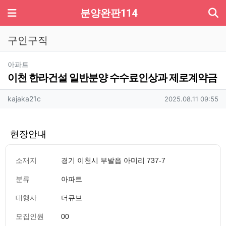
기
메뉴
분양완판114
구인구직
분류
아파트
이천 한라건설 일반분양 수수료인상과 제로계약금
작성자 정보
작성
작성일
kajaka21c
2025.08.11 09:55
현장안내
소재지
경기 이천시 부발읍 아미리 737-7
분류
아파트
대행사
더큐브
모집인원
00