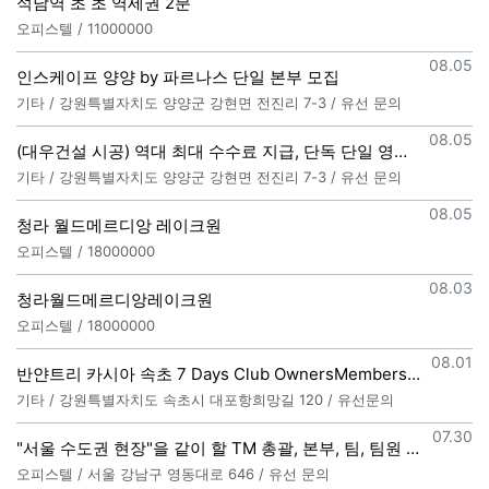
석남역 초 초 역세권 2분
오피스텔 / 11000000
등록일
08.05
인스케이프 양양 by 파르나스 단일 본부 모집
기타 / 강원특별자치도 양양군 강현면 전진리 7-3 / 유선 문의
등록일
08.05
(대우건설 시공) 역대 최대 수수료 지급, 단독 단일 영업본부 선착순 모집 (팀,팀원 개별문의 가능)
기타 / 강원특별자치도 양양군 강현면 전진리 7-3 / 유선 문의
등록일
08.05
청라 월드메르디앙 레이크원
오피스텔 / 18000000
등록일
08.03
청라월드메르디앙레이크원
오피스텔 / 18000000
등록일
08.01
반얀트리 카시아 속초 7 Days Club OwnersMembership 분양직원 모집
기타 / 강원특별자치도 속초시 대포항희망길 120 / 유선문의
등록일
07.30
"서울 수도권 현장"을 같이 할 TM 총괄, 본부, 팀, 팀원 모집
오피스텔 / 서울 강남구 영동대로 646 / 유선 문의