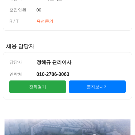
모집인원
00
R / T
유선문의
채용 담당자
정해규 관리이사
담당자
010-2706-3063
연락처
전화걸기
문자보내기
컨텐츠 정보
본문