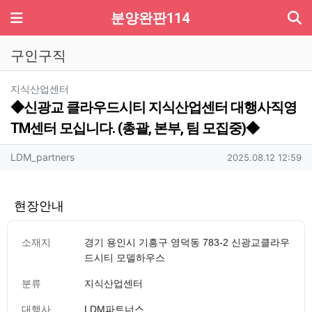
기
메뉴
분양완판114
구인구직
분류
지식산업센터
◆신광교 클라우드시티 지식산업센터 대행사직영
TM센터 모십니다. (총괄, 본부, 팀 모집중)◆
작성자 정보
작성
작성일
LDM_partners
2025.08.12 12:59
현장안내
소재지
경기 용인시 기흥구 영덕동 783-2 신광교클라우
드시티 모델하우스
분류
지식산업센터
대행사
LDM파트너스