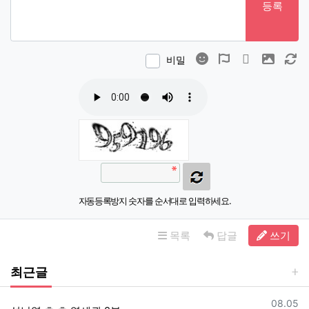
등록
이모티콘
폰트어썸
동영상
이미지
새
비밀
자동등록방지 숫자를 순서대로 입력하세요.
목록
답글
쓰기
최근글
등록일
08.05