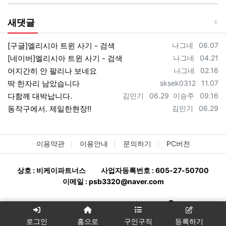
새댓글
등록자
등록일
[구글]엘리시아 트윈 사기 - 검색
나그네
06.07
등록자
등록일
[네이버]엘리시아 트윈 사기 - 검색
나그네
04.21
등록자
등록일
어지간히 안 팔리나 보네요
나그네
02.16
등록자
등록일
딱 한자리 남았습니다
sksek0312
11.07
등록자
등록일
등록자
등록일
다함께 대박납니다.
김민기
06.29
이승주
09.16
등록자
등록일
동작구에서. 제일한현장!!
김민기
06.29
이용약관
이용안내
문의하기
PC버전
상호 : 비케이파트너스
사업자등록번호 : 605-27-50700
이메일 : psb3320@naver.com
분양완판114 - 분양상담사 구인구직ㅣ상가114
All rights
reserved.
로그인
홈으로
구인구직
등록하기