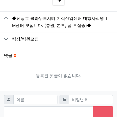
SNS 공유
관련자료
◆신광교 클라우드시티 지식산업센터 대행사직영 T
M센터 모십니다. (총괄, 본부, 팀 모집중)◆
팀장/팀원모집
댓글
0
등록된 댓글이 없습니다.
댓글쓰기
필수
필수
이름
비밀번호