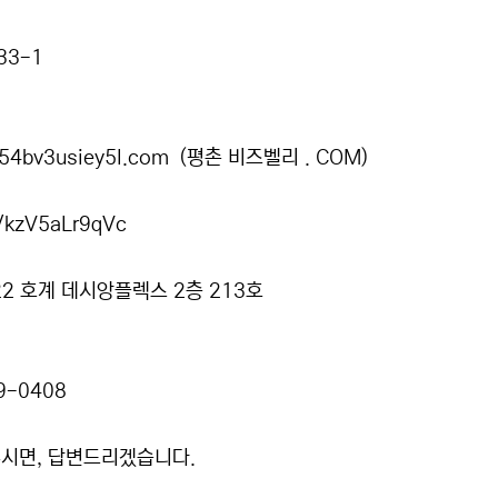
33-1
c54bv3usiey5l.com
(평촌 비즈벨리 . COM)
e/kzV5aLr9qVc
2 호계 데시앙플렉스 2층 213호
9-0408
시면, 답변드리겠습니다.