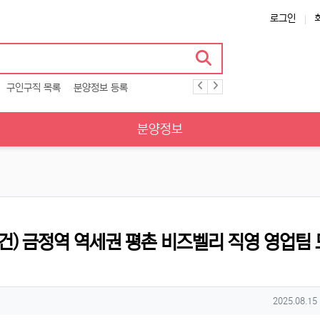
로그인
구인구직 목록
분양정보 등록
분양정보
조건) 금정역 역세권 평촌 비즈벨리 직영 영업팀 
작성일
2025.08.15