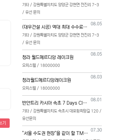
기타 / 강원특별자치도 양양군 강현면 전진리 7-3
/ 유선 문의
등록일
08.05
(대우건설 시공) 역대 최대 수수료 지급, 단독 단일 영업본부 선착순 모집 (팀,팀원 개별문의 가능)
기타 / 강원특별자치도 양양군 강현면 전진리 7-3
/ 유선 문의
등록일
08.05
청라 월드메르디앙 레이크원
오피스텔 / 18000000
등록일
08.03
청라월드메르디앙레이크원
오피스텔 / 18000000
등록일
08.01
반얀트리 카시아 속초 7 Days Club OwnersMembership 분양직원 모집
기타 / 강원특별자치도 속초시 대포항희망길 120 /
유선문의
쓰기
등록일
07.30
"서울 수도권 현장"을 같이 할 TM 총괄, 본부, 팀, 팀원 모집