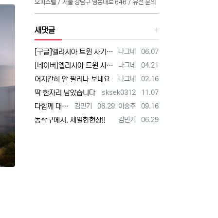
오피스텔 / 서울 강남구 영동대로 646 / 유선 문의
새댓글
등록자
등록일
[구글]엘리시아 트윈 사기 - 검색
나그네
06.07
등록자
등록일
[네이버]엘리시아 트윈 사기 - 검색
나그네
04.21
등록자
등록일
어지간히 안 팔리나 보네요
나그네
02.16
등록자
등록일
딱 한자리 남았습니다
sksek0312
11.07
등록자
등록일
등록자
등록일
다함께 대박납니다.
김민기
06.29
이승주
09.16
등록자
등록일
동작구에서. 제일한현장!!
김민기
06.29