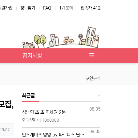
회원가입
정보찾기
FAQ
1:1문의
접속자 412
공지사항
구인구직
최근글
모집,
등록일
08.05
석남역 초 초 역세권 2분
오피스텔 / 11000000
 19:07
등록일
08.05
인스케이프 양양 by 파르나스 단일 본부 모집