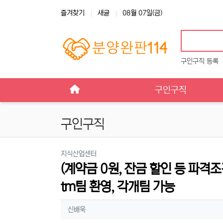
상단 네비
즐겨찾기
새글
08월 07일(금)
구인구직 등록
메인 메뉴
구인구직
구인구직
분류
지식산업센터
(계약금 0원, 잔금 할인 등 파격
tm팀 환영, 각개팀 가능
작성자 정보
작성
신배욱