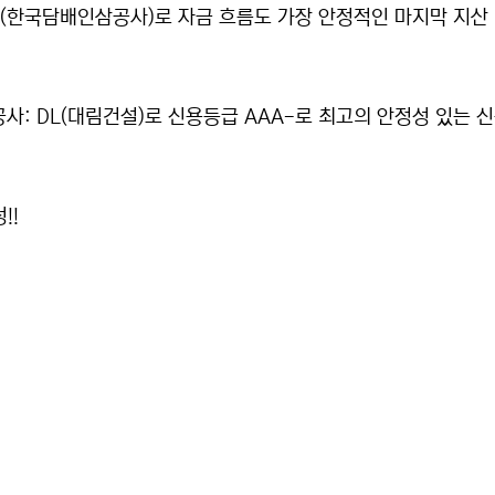
G(한국담배인삼공사)로 자금 흐름도 가장 안정적인 마지막 지산
공사: DL(대림건설)로 신용등급 AAA-로 최고의 안정성 있는 
!!