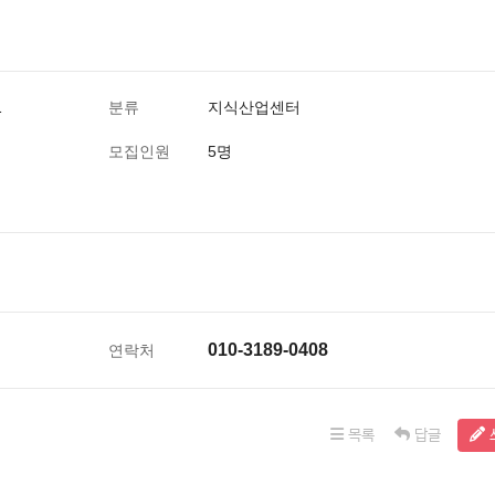
1
분류
지식산업센터
모집인원
5명
010-3189-0408
연락처
목록
답글