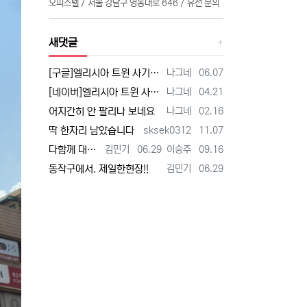
오피스텔 / 서울 강남구 영동대로 646 / 유선 문의
새댓글
등록자
등록일
[구글]엘리시아 트윈 사기 - 검색
나그네
06.07
등록자
등록일
[네이버]엘리시아 트윈 사기 - 검색
나그네
04.21
등록자
등록일
어지간히 안 팔리나 보네요
나그네
02.16
등록자
등록일
딱 한자리 남았습니다
sksek0312
11.07
등록자
등록일
등록자
등록일
다함께 대박납니다.
김민기
06.29
이승주
09.16
등록자
등록일
동작구에서. 제일한현장!!
김민기
06.29