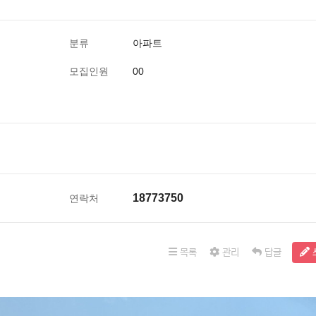
분류
아파트
모집인원
00
18773750
연락처
목록
관리
답글