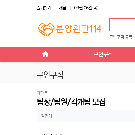
상단 네비
즐겨찾기
새글
08월 06일(목)
구인구직 등록
메인 메뉴
구인구직
구인구직
분류
아파트
팀장/팀원/각개팀 모집
작성자 정보
작성
김민기