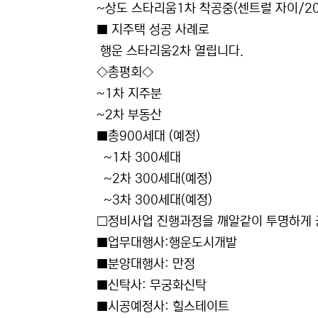
~상도 스타리움1차 착공중(센트럴 자이/20
■ 지주택 성공 사례로
행운 스타리움2차 열립니다.
◇총평회◇
~1차 지주분
~2차 부동산
■총900세대 (예정)
~1차 300세대
~2차 300세대(예정)
~3차 300세대(예정)
□정비사업 진행과정을 깨알같이 투명하게
■업무대행사:행운도시개발
■분양대행사: 만정
■신탁사: 무궁화신탁
■시공예정사: 힐스테이트