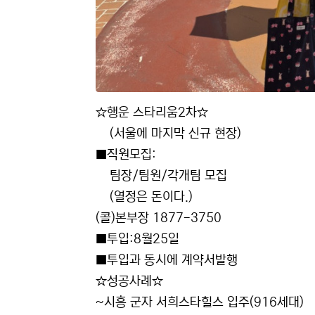
☆행운 스타리움2차☆
(서울에 마지막 신규 현장)
■직원모집:
팀장/팀원/각개팀 모집
(열정은 돈이다.)
(콜)본부장 1877-3750
■투입:8월25일
■투입과 동시에 계약서발행
☆성공사례☆
~시흥 군자 서희스타힐스 입주(916세대)