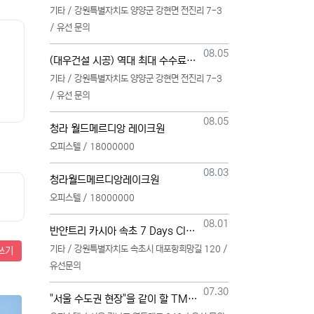
기타 / 강원특별자치도 양양군 강현면 전진리 7-3
/ 유선 문의
등록일
08.05
(대우건설 시공) 역대 최대 수수료 지급, 단독 단일 영업본부 선착순 모집 (팀,팀원 개별문의 가능)
기타 / 강원특별자치도 양양군 강현면 전진리 7-3
/ 유선 문의
등록일
08.05
청라 월드메르디앙 레이크원
오피스텔 / 18000000
등록일
08.03
청라월드메르디앙레이크원
오피스텔 / 18000000
등록일
08.01
반얀트리 카시아 속초 7 Days Club OwnersMembership 분양직원 모집
기타 / 강원특별자치도 속초시 대포항희망길 120 /
쓰기
유선문의
등록일
07.30
"서울 수도권 현장"을 같이 할 TM 총괄, 본부, 팀, 팀원 모집