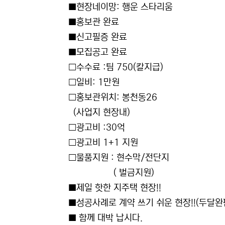
■현장네이망: 행운 스타리움
■홍보관 완료
■신고필증 완료
■모집공고 완료
□수수료 :팀 750(칼지급)
□일비: 1만원
□홍보관위치: 봉천동26
(사업지 현장내)
□광고비 :30억
□광고비 1+1 지원
□물품지원 : 현수막/전단지
( 벌금지원)
■제일 핫한 지주택 현장!!
■성공사례로 계약 쓰기 쉬운 현장!!(두달완
■ 함께 대박 납시다.