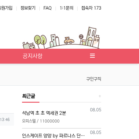
회원가입
정보찾기
FAQ
1:1문의
접속자 173
공지사항
구인구직
최근글
등록일
08.05
석남역 초 초 역세권 2분
 13:46
오피스텔 / 11000000
등록일
08.05
인스케이프 양양 by 파르나스 단일 본부 모집