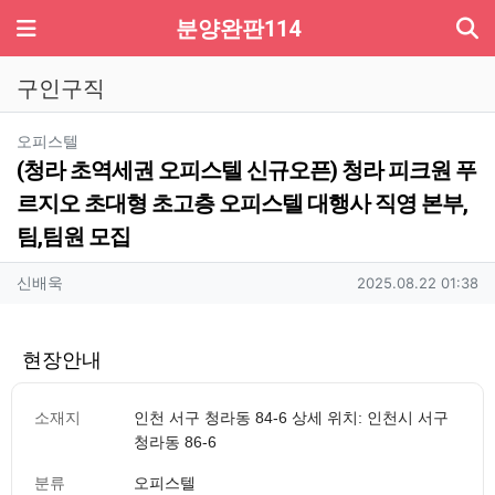
기
메뉴
분양완판114
구인구직
분류
오피스텔
(청라 초역세권 오피스텔 신규오픈) 청라 피크원 푸
르지오 초대형 초고층 오피스텔 대행사 직영 본부,
팀,팀원 모집
작성자 정보
작성
작성일
신배욱
2025.08.22 01:38
현장안내
소재지
인천 서구 청라동 84-6 상세 위치: 인천시 서구
청라동 86-6
분류
오피스텔