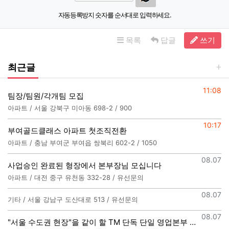
자동등록방지 숫자를 순서대로 입력하세요.
목록
답글
쓰기
최근글
등록일
11:08
팀장/팀원/각개팀 모집
아파트 / 서울 강북구 미아동 698-2 / 900
등록일
10:17
부여골드클래스 아파트 첫조직전환
아파트 / 충남 부여군 부여읍 쌍북리 602-2 / 1050
등록일
08.07
사업승인 완료된 형장에서 본부장님 모십니다
아파트 / 대전 중구 유천동 332-28 / 유선문의
등록일
08.07
기타 / 서울 강남구 도산대로 513 / 유선문의
등록일
08.07
"서울 수도권 현장"을 같이 할 TM 단독 단일 영업본부 팀 선착순 모집