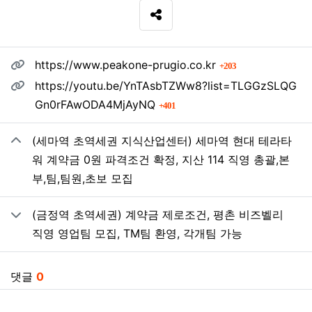
SNS 공유
관련자료
회 연결
https://www.peakone-prugio.co.kr
203
https://youtu.be/YnTAsbTZWw8?list=TLGGzSLQG
회 연결
Gn0rFAwODA4MjAyNQ
401
(세마역 초역세권 지식산업센터) 세마역 현대 테라타
워 계약금 0원 파격조건 확정, 지산 114 직영 총괄,본
부,팀,팀원,초보 모집
(금정역 초역세권) 계약금 제로조건, 평촌 비즈벨리
직영 영업팀 모집, TM팀 환영, 각개팀 가능
댓글
0