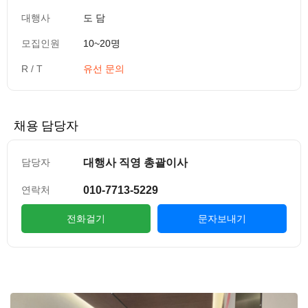
대행사
도 담
모집인원
10~20명
R / T
유선 문의
채용 담당자
대행사 직영 총괄이사
담당자
010-7713-5229
연락처
전화걸기
문자보내기
컨텐츠 정보
본문