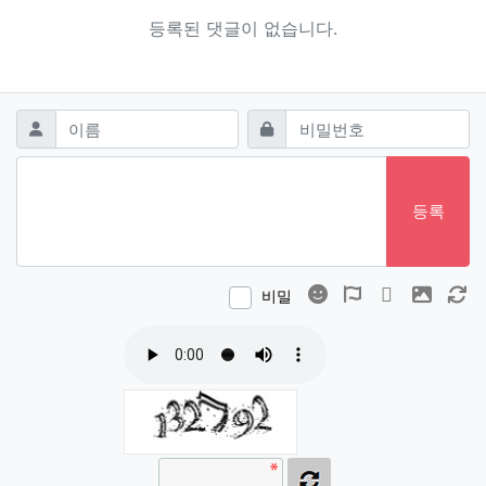
등록된 댓글이 없습니다.
댓글쓰기
필수
필수
이름
비밀번호
등록
이모티콘
폰트어썸
동영상
이미지
새
비밀