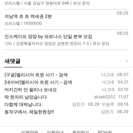
오피스텔 / 서울 강남구 영동대로 646 / 유선 문의
등록일
08.05
석남역 초 초 역세권 2분
오피스텔 / 11000000
등록일
08.05
인스케이프 양양 by 파르나스 단일 본부 모집
기타 / 강원특별자치도 양양군 강현면 전진리 7-3 / 유선 문의
새댓글
등록자
등록일
[구글]엘리시아 트윈 사기 - 검색
나그네
06.07
등록자
등록일
[네이버]엘리시아 트윈 사기 - 검색
나그네
04.21
등록자
등록일
어지간히 안 팔리나 보네요
나그네
02.16
등록자
등록일
딱 한자리 남았습니다
sksek0312
11.07
등록자
등록일
등록자
등록일
다함께 대박납니다.
김민기
06.29
이승주
09.16
등록자
등록일
동작구에서. 제일한현장!!
김민기
06.29
이용약관
이용안내
문의하기
PC버전