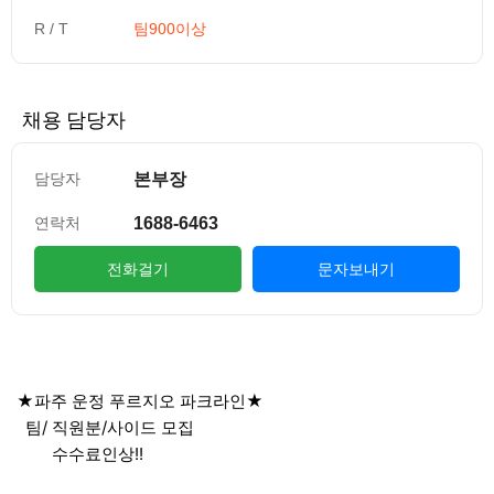
R / T
팀900이상
채용 담당자
본부장
담당자
1688-6463
연락처
전화걸기
문자보내기
컨텐츠 정보
본문
★파주 운정 푸르지오 파크라인★
팀/ 직원분/사이드 모집
수수료인상!!