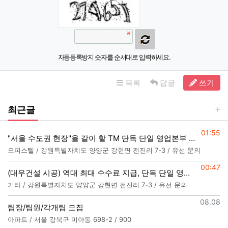
자동등록방지 숫자를 순서대로 입력하세요.
목록
답글
쓰기
최근글
등록일
01:55
"서울 수도권 현장"을 같이 할 TM 단독 단일 영업본부 팀 선착순 모집
오피스텔 / 강원특별자치도 양양군 강현면 전진리 7-3 / 유선 문의
등록일
00:47
(대우건설 시공) 역대 최대 수수료 지급, 단독 단일 영업본부 선착순 모집
기타 / 강원특별자치도 양양군 강현면 전진리 7-3 / 유선 문의
등록일
08.08
팀장/팀원/각개팀 모집
아파트 / 서울 강북구 미아동 698-2 / 900