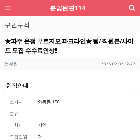
기
메뉴
분양완판114
구인구직
★파주 운정 푸르지오 파크라인★ 팀/ 직원분/사이
드 모집 수수료인상!!
작성자 정보
작성
작성일
본부장
2023.02.02 12:23
현장안내
소재지
와동동 1501
분류
대행사
지인
모집인원
00