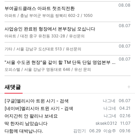
등록일
08.08
부여골드클래스 아파트 첫조직전환
아파트 / 충남 부여군 부여읍 쌍북리 602-2 / 1050
등록일
08.07
사업승인 완료된 형장에서 본부장님 모십니다
아파트 / 대전 중구 유천동 332-28 / 유선문의
등록일
08.07
기타 / 서울 강남구 도산대로 513 / 유선문의
등록일
08.07
"서울 수도권 현장"을 같이 할 TM 단독 단일 영업본부 팀 선착순 모집
오피스텔 / 서울 강남구 영동대로 646 / 유선 문의
새댓글
등록자
등록일
[구글]엘리시아 트윈 사기 - 검색
나그네
06.07
등록자
등록일
[네이버]엘리시아 트윈 사기 - 검색
나그네
04.21
등록자
등록일
어지간히 안 팔리나 보네요
나그네
02.16
등록자
등록일
딱 한자리 남았습니다
sksek0312
11.07
등록자
등록일
등록자
등록일
다함께 대박납니다.
김민기
06.29
이승주
09.16