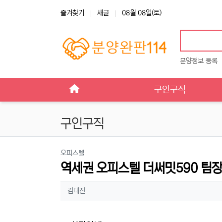
상단 네비
즐겨찾기
새글
08월 08일(토)
분양정보 등록
메인 메뉴
구인구직
구인구직
분류
오피스텔
역세권 오피스텔 더써밋590 팀장
작성자 정보
작성
김대진