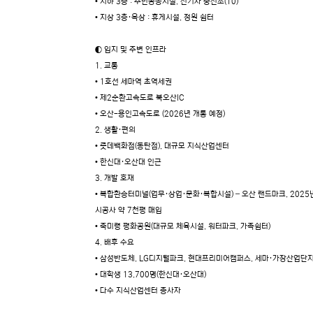
• 지하 3층 : 주민공동시설, 전기차 충전소(10)
• 지상 3층·옥상 : 휴게시설, 정원 쉼터
◐ 입지 및 주변 인프라
1. 교통
• 1호선 세마역 초역세권
• 제2순환고속도로 북오산IC
• 오산-용인고속도로 (2026년 개통 예정)
2. 생활·편의
• 롯데백화점(동탄점), 대규모 지식산업센터
• 한신대·오산대 인근
3. 개발 호재
• 복합환승터미널(업무·상업·문화·복합시설) – 오산 랜드마크, 2025
시공사 약 7천평 매입
• 죽미령 평화공원(대규모 체육시설, 워터파크, 가족쉼터)
4. 배후 수요
• 삼성반도체, LG디지털파크, 현대프리미어캠퍼스, 세마·가장산업단
• 대학생 13,700명(한신대·오산대)
• 다수 지식산업센터 종사자