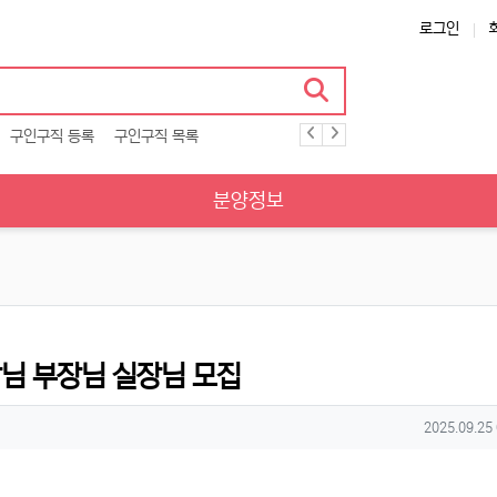
로그인
구인구직 등록
구인구직 목록
분양정보
님 부장님 실장님 모집
작성일
2025.09.25