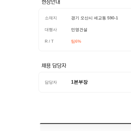
현장안내
소재지
경기 오산시 세교동 590-1
대행사
민영건설
R / T
팀6%
채용 담당자
1본부장
담당자
컨텐츠 정보
본문