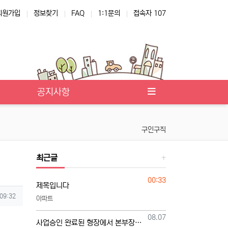
회원가입
정보찾기
FAQ
1:1문의
접속자 107
공지사항
구인구직
최근글
등록일
00:33
제목입니다
 09:32
아파트
등록일
08.07
사업승인 완료된 형장에서 본부장님 모십니다