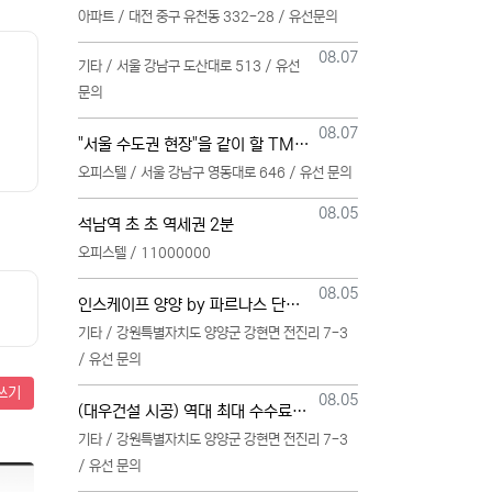
아파트 / 대전 중구 유천동 332-28 / 유선문의
등록일
08.07
기타 / 서울 강남구 도산대로 513 / 유선
문의
등록일
08.07
"서울 수도권 현장"을 같이 할 TM 단독 단일 영업본부 팀 선착순 모집
오피스텔 / 서울 강남구 영동대로 646 / 유선 문의
등록일
08.05
석남역 초 초 역세권 2분
오피스텔 / 11000000
등록일
08.05
인스케이프 양양 by 파르나스 단일 본부 모집
기타 / 강원특별자치도 양양군 강현면 전진리 7-3
/ 유선 문의
쓰기
등록일
08.05
(대우건설 시공) 역대 최대 수수료 지급, 단독 단일 영업본부 선착순 모집 (팀,팀원 개별문의 가능)
기타 / 강원특별자치도 양양군 강현면 전진리 7-3
/ 유선 문의