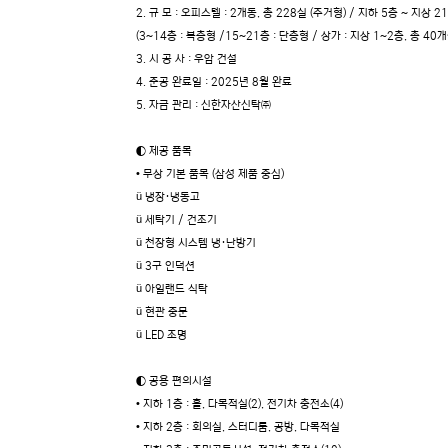
2. 규 모 : 오피스텔 : 2개동, 총 228실 (주거형) / 지하 5층 ~ 지상 2
(3~14층 : 복층형 /15~21층 : 단층형 / 상가 : 지상 1~2층, 총 40개
3. 시 공 사 : 우암 건설
4. 준공 완료일 : 2025년 8월 완료
5. 자금 관리 : 신한자산신탁㈜
◐ 제공 품목
• 무상 기본 품목 (삼성 제품 중심)
ü 냉장·냉동고
ü 세탁기 / 건조기
ü 천장형 시스템 냉·난방기
ü 3구 인덕션
ü 아일랜드 식탁
ü 현관 중문
ü LED 조명
◐ 공용 편의시설
• 지하 1층 : 홀, 다목적실(2), 전기차 충전소(4)
• 지하 2층 : 회의실, 스터디룸, 공방, 다목적실