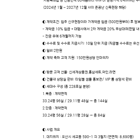
지방특례법 상 전용면적 60제곱미터 이하 or 분양가격 6억이하는 
(2024년 1월 ~ 2027년 12월 사이 준공난 신축현장 해당)
◐ 계약조건: 입주 신규현장이라 가계약금 입금 (500만원부터) 후 담
- 계약금 10% 입금 + 대행사에서 2차 게약금 20% 무상대여(한달 내
- 잔금 유예 6개월까지 가능
◐ 수수료 및 수수료 지급시기: 10일 단위 지급 (직급별 수수료는 유
◐ 일비:2만원
◐ 계약 축하 고객 지원: 150만원상당 안마의자
◐ 방문 고객 선물: 신세계상품권,홍삼세트,와인,라면
◐ 건물내 상담실 완비: 타입별 샘플 홍보관/ VIP 룸 상담석 완비
◐ 세대수 구성 (총 228호실 분양)
1.복층 : 계약면적
33.24평 96실 / 29.11평 48실 → 총 144실
2.단층 : 계약면적
33.24평 56실 / 29.11평 28실 → 총 84실
◐ 사업 개요
1. 대지위치 : 오산시 세교동 590-1 외 3필지 (연면적: 8,690평)