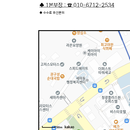
♣ 1본부장 : ☎
010-6712-2534
♣ 수수료 유선문의
50m