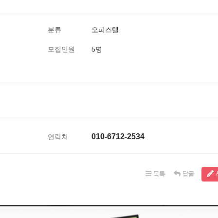
분류
오피스텔
모집인원
5명
010-6712-2534
연락처
목록
답글