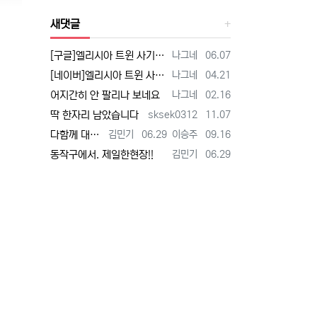
새댓글
등록자
등록일
[구글]엘리시아 트윈 사기 - 검색
나그네
06.07
등록자
등록일
[네이버]엘리시아 트윈 사기 - 검색
나그네
04.21
등록자
등록일
어지간히 안 팔리나 보네요
나그네
02.16
등록자
등록일
딱 한자리 남았습니다
sksek0312
11.07
등록자
등록일
등록자
등록일
다함께 대박납니다.
김민기
06.29
이승주
09.16
등록자
등록일
동작구에서. 제일한현장!!
김민기
06.29