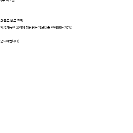
주택수 미포함
보대출로 바로 진행
 입금가능한 고객에 해당됨)+ 담보대출 진행(60~70%)
선 문의바랍니다)