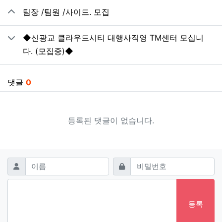
관련자료
팀장 /팀원 /사이드. 모집
◆신광교 클라우드시티 대행사직영 TM센터 모십니
다. (모집중)◆
댓글
0
등록된 댓글이 없습니다.
댓글쓰기
필수
필수
이름
비밀번호
등록