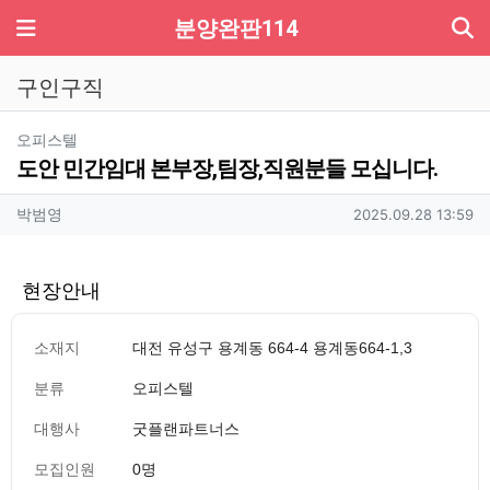
기
메뉴
분양완판114
구인구직
분류
오피스텔
도안 민간임대 본부장,팀장,직원분들 모십니다.
작성자 정보
작성
작성일
박범영
2025.09.28 13:59
현장안내
소재지
대전 유성구 용계동 664-4 용계동664-1,3
분류
오피스텔
대행사
굿플랜파트너스
모집인원
0명