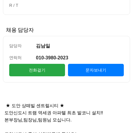
R / T
채용 담당자
김남일
담당자
010-3980-2023
연락처
전화걸기
문자보내기
컨텐츠 정보
본문
★ 도안 상떼빌 센트럴시티 ★
도안신도시 트램 역세권 아파텔 최초 발코니 설치!!
본부장님,팀장님,팀원님 모십니다.