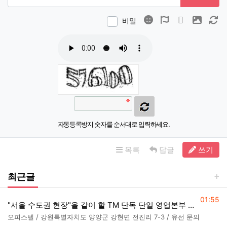
이모티콘
폰트어썸
동영상
이미지
새
비밀
자동등록방지 숫자를 순서대로 입력하세요.
목록
답글
쓰기
최근글
등록일
01:55
"서울 수도권 현장"을 같이 할 TM 단독 단일 영업본부 팀 선착순 모집
오피스텔 / 강원특별자치도 양양군 강현면 전진리 7-3 / 유선 문의