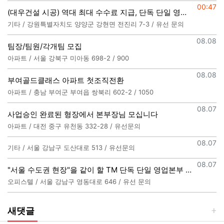
등록일
00:47
(대우건설 시공) 역대 최대 수수료 지급, 단독 단일 영업본부 선착순 모집
기타 / 강원특별자치도 양양군 강현면 전진리 7-3 / 유선 문의
등록일
08.08
팀장/팀원/각개팀 모집
아파트 / 서울 강북구 미아동 698-2 / 900
등록일
08.08
부여골드클래스 아파트 첫조직전환
아파트 / 충남 부여군 부여읍 쌍북리 602-2 / 1050
등록일
08.07
사업승인 완료된 형장에서 본부장님 모십니다
아파트 / 대전 중구 유천동 332-28 / 유선문의
등록일
08.07
기타 / 서울 강남구 도산대로 513 / 유선문의
등록일
08.07
"서울 수도권 현장"을 같이 할 TM 단독 단일 영업본부 팀 선착순 모집
오피스텔 / 서울 강남구 영동대로 646 / 유선 문의
새댓글