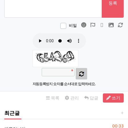
등록
이모티콘
폰트어썸
동영상
이미지
새
비밀
자동등록방지 숫자를 순서대로 입력하세요.
목록
관리
답글
쓰기
최근글
등록일
00:33