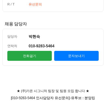
R / T
유선문의
채용 담당자
박현숙
담당자
010-9283-5464
연락처
전화걸기
문자보내기
컨텐츠 정보
본문
본문
★ (주)가온 시그니처 팀장 및 팀원 모집 합니다 ★
[
010-9283-5464
인사담당자 유선문의]-유투브 : 분양킹