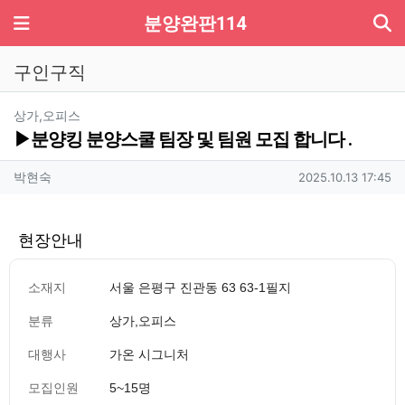
기
메뉴
분양완판114
구인구직
분류
상가,오피스
▶분양킹 분양스쿨 팀장 및 팀원 모집 합니다 .
작성자 정보
작성
작성일
박현숙
2025.10.13 17:45
현장안내
소재지
서울 은평구 진관동 63 63-1필지
분류
상가,오피스
대행사
가온 시그니처
모집인원
5~15명