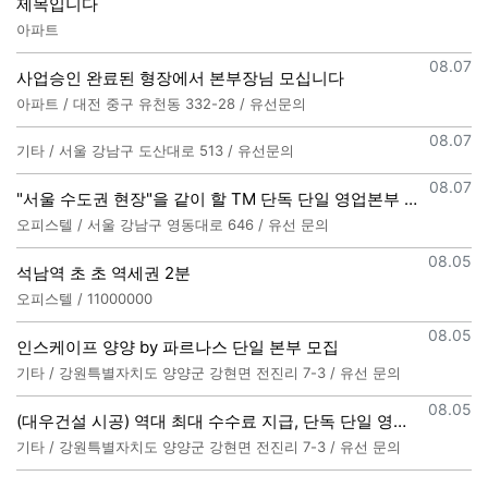
제목입니다
아파트
등록일
08.07
사업승인 완료된 형장에서 본부장님 모십니다
아파트 / 대전 중구 유천동 332-28 / 유선문의
등록일
08.07
기타 / 서울 강남구 도산대로 513 / 유선문의
등록일
08.07
"서울 수도권 현장"을 같이 할 TM 단독 단일 영업본부 팀 선착순 모집
오피스텔 / 서울 강남구 영동대로 646 / 유선 문의
등록일
08.05
석남역 초 초 역세권 2분
오피스텔 / 11000000
등록일
08.05
인스케이프 양양 by 파르나스 단일 본부 모집
기타 / 강원특별자치도 양양군 강현면 전진리 7-3 / 유선 문의
등록일
08.05
(대우건설 시공) 역대 최대 수수료 지급, 단독 단일 영업본부 선착순 모집 (팀,팀원 개별문의 가능)
기타 / 강원특별자치도 양양군 강현면 전진리 7-3 / 유선 문의