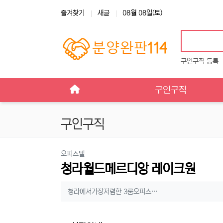
상단 네비
즐겨찾기
새글
08월 08일(토)
구인구직 등록
메인 메뉴
구인구직
구인구직
분류
오피스텔
청라월드메르디앙 레이크원
작성자 정보
작성
청라에서가장저렴한 3룸오피스…