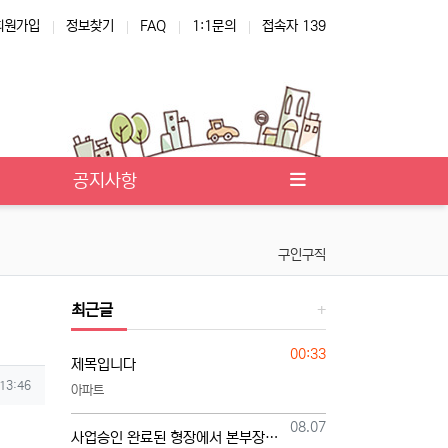
회원가입
정보찾기
FAQ
1:1문의
접속자 139
공지사항
구인구직
최근글
등록일
00:33
제목입니다
 13:46
아파트
등록일
08.07
사업승인 완료된 형장에서 본부장님 모십니다