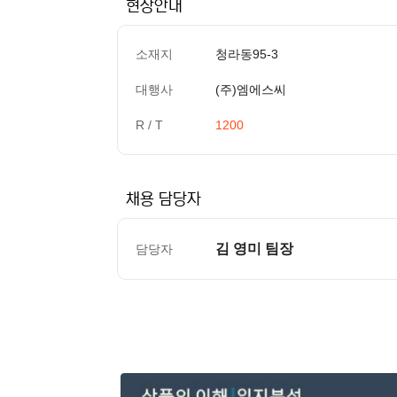
현장안내
소재지
청라동95-3
대행사
(주)엠에스씨
R / T
1200
채용 담당자
김 영미 팀장
담당자
컨텐츠 정보
본문