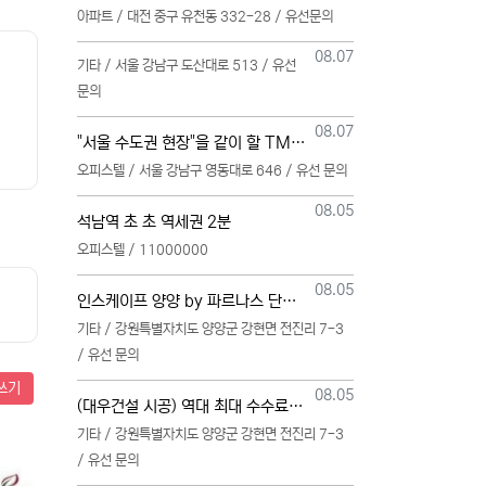
아파트 / 대전 중구 유천동 332-28 / 유선문의
등록일
08.07
기타 / 서울 강남구 도산대로 513 / 유선
문의
등록일
08.07
"서울 수도권 현장"을 같이 할 TM 단독 단일 영업본부 팀 선착순 모집
오피스텔 / 서울 강남구 영동대로 646 / 유선 문의
등록일
08.05
석남역 초 초 역세권 2분
오피스텔 / 11000000
등록일
08.05
인스케이프 양양 by 파르나스 단일 본부 모집
기타 / 강원특별자치도 양양군 강현면 전진리 7-3
/ 유선 문의
쓰기
등록일
08.05
(대우건설 시공) 역대 최대 수수료 지급, 단독 단일 영업본부 선착순 모집 (팀,팀원 개별문의 가능)
기타 / 강원특별자치도 양양군 강현면 전진리 7-3
/ 유선 문의