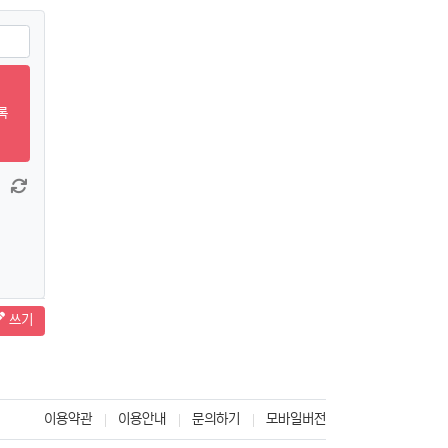
록
창 늘이기
댓글창 줄이기
새 댓글 작성
쓰기
이용약관
이용안내
문의하기
모바일버전