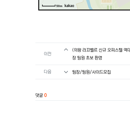
50m
관련자료
(의왕 라끄벨르 신규 오피스텔 역
이전
장 팀원 초보 환영
다음
팀장/팀원/사이드모집
댓글
0