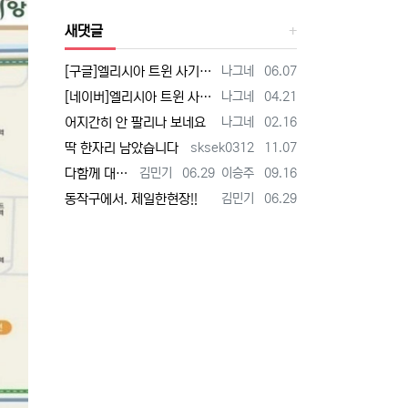
새댓글
등록자
등록일
[구글]엘리시아 트윈 사기 - 검색
나그네
06.07
등록자
등록일
[네이버]엘리시아 트윈 사기 - 검색
나그네
04.21
등록자
등록일
어지간히 안 팔리나 보네요
나그네
02.16
등록자
등록일
딱 한자리 남았습니다
sksek0312
11.07
등록자
등록일
등록자
등록일
다함께 대박납니다.
김민기
06.29
이승주
09.16
등록자
등록일
동작구에서. 제일한현장!!
김민기
06.29