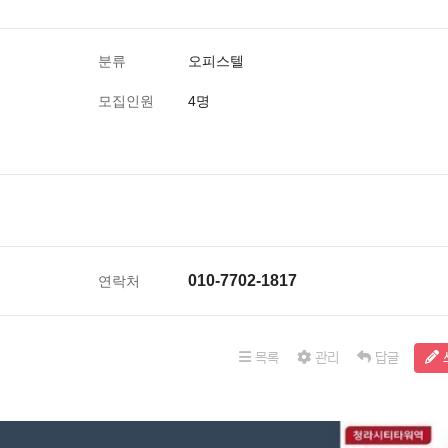
분류
오피스텔
모집인원
4명
010-7702-1817
연락처
목록
관리
답글