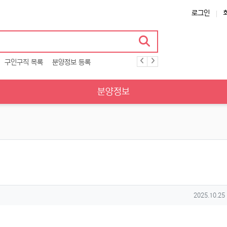
로그인
구인구직 목록
분양정보 등록
분양정보
작성일
2025.10.25