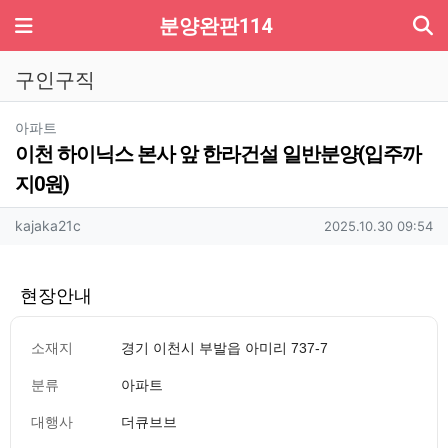
기
메뉴
분양완판114
구인구직
분류
아파트
이천 하이닉스 본사 앞 한라건설 일반분양(입주까
지0원)
작성자 정보
작성
작성일
kajaka21c
2025.10.30 09:54
현장안내
소재지
경기 이천시 부발읍 아미리 737-7
분류
아파트
대행사
더큐브브