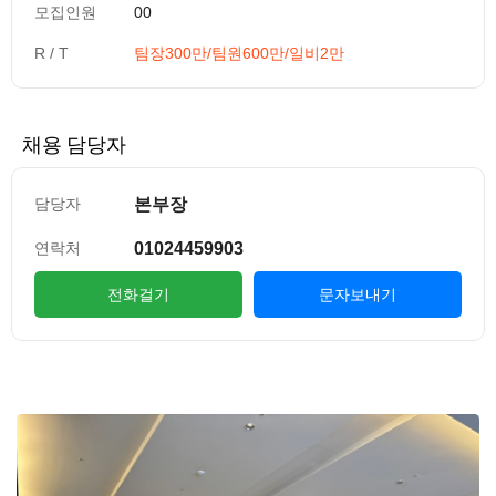
모집인원
00
R / T
팀장300만/팀원600만/일비2만
채용 담당자
본부장
담당자
01024459903
연락처
전화걸기
문자보내기
컨텐츠 정보
본문