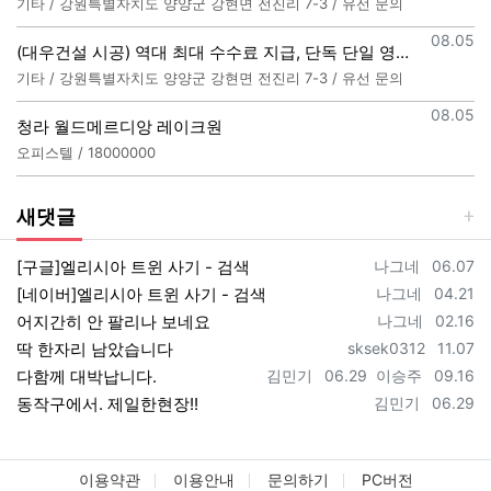
기타 / 강원특별자치도 양양군 강현면 전진리 7-3 / 유선 문의
등록일
08.05
(대우건설 시공) 역대 최대 수수료 지급, 단독 단일 영업본부 선착순 모집 (팀,팀원 개별문의 가능)
기타 / 강원특별자치도 양양군 강현면 전진리 7-3 / 유선 문의
등록일
08.05
청라 월드메르디앙 레이크원
오피스텔 / 18000000
새댓글
등록자
등록일
[구글]엘리시아 트윈 사기 - 검색
나그네
06.07
등록자
등록일
[네이버]엘리시아 트윈 사기 - 검색
나그네
04.21
등록자
등록일
어지간히 안 팔리나 보네요
나그네
02.16
등록자
등록일
딱 한자리 남았습니다
sksek0312
11.07
등록자
등록일
등록자
등록일
다함께 대박납니다.
김민기
06.29
이승주
09.16
등록자
등록일
동작구에서. 제일한현장!!
김민기
06.29
이용약관
이용안내
문의하기
PC버전