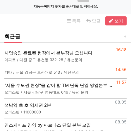
자동등록방지 숫자를 순서대로 입력하세요.
목록
답글
쓰기
최근글
등록일
16:18
사업승인 완료된 형장에서 본부장님 모십니다
아파트 / 대전 중구 유천동 332-28 / 유선문의
등록일
14:56
기타 / 서울 강남구 도산대로 513 / 유선문의
등록일
11:57
"서울 수도권 현장"을 같이 할 TM 단독 단일 영업본부 팀 선착순 모집
오피스텔 / 서울 강남구 영동대로 646 / 유선 문의
등록일
08.05
석남역 초 초 역세권 2분
오피스텔 / 11000000
등록일
08.05
인스케이프 양양 by 파르나스 단일 본부 모집