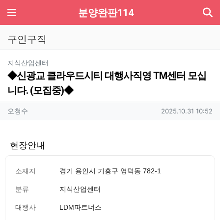
기
메뉴
분양완판114
구인구직
분류
지식산업센터
◆신광교 클라우드시티 대행사직영 TM센터 모십
니다. (모집중)◆
작성자 정보
작성
작성일
오청수
2025.10.31 10:52
현장안내
소재지
경기 용인시 기흥구 영덕동 782-1
분류
지식산업센터
대행사
LDM파트너스