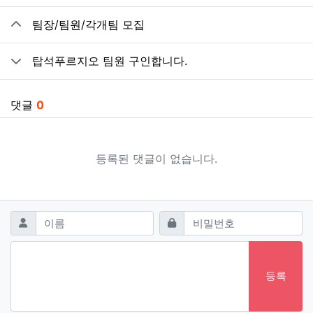
관련자료
팀장/팀원/각개팀 모집
탑석푸르지오 팀원 구인합니다.
댓글
0
등록된 댓글이 없습니다.
댓글쓰기
필수
필수
이름
비밀번호
등록