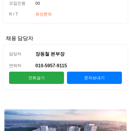
모집인원
00
R / T
유선문의
채용 담당자
장동철 본부장
담당자
010-5957-9115
연락처
전화걸기
문자보내기
컨텐츠 정보
본문