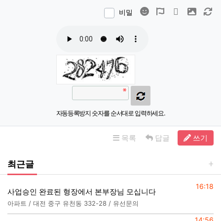
이모티콘
폰트어썸
동영상
이미지
새
비밀
자동등록방지 숫자를 순서대로 입력하세요.
목록
답글
쓰기
최근글
등록일
16:18
사업승인 완료된 형장에서 본부장님 모십니다
아파트 / 대전 중구 유천동 332-28 / 유선문의
등록일
14:56