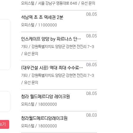
오피스텔 / 서울 강남구 영동대로 646 / 유선 문의
등록일
08.05
석남역 초 초 역세권 2분
오피스텔 / 11000000
등록일
08.05
인스케이프 양양 by 파르나스 단일 본부 모집
기타 / 강원특별자치도 양양군 강현면 전진리 7-3
/ 유선 문의
등록일
08.05
(대우건설 시공) 역대 최대 수수료 지급, 단독 단일 영업본부 선착순 모집 (팀,팀원 개별문의 가능)
기타 / 강원특별자치도 양양군 강현면 전진리 7-3
/ 유선 문의
등록일
08.05
청라 월드메르디앙 레이크원
오피스텔 / 18000000
등록일
08.03
청라월드메르디앙레이크원
쓰기
오피스텔 / 18000000