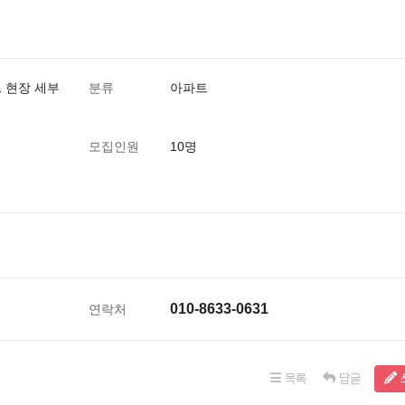
1 현장 세부
분류
아파트
모집인원
10명
010-8633-0631
연락처
목록
답글