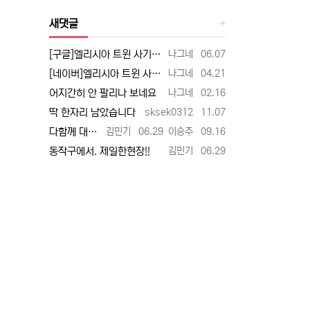
새댓글
등록자
등록일
[구글]엘리시아 트윈 사기 - 검색
나그네
06.07
등록자
등록일
[네이버]엘리시아 트윈 사기 - 검색
나그네
04.21
등록자
등록일
어지간히 안 팔리나 보네요
나그네
02.16
등록자
등록일
딱 한자리 남았습니다
sksek0312
11.07
등록자
등록일
등록자
등록일
다함께 대박납니다.
김민기
06.29
이승주
09.16
등록자
등록일
동작구에서. 제일한현장!!
김민기
06.29