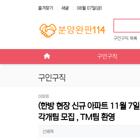
상단 네비
즐겨찾기
새글
08월 07일(금)
구인구직 목록
메인 메뉴
구인구직
구인구직
분류
아파트
(한방 현장 신규 아파트 11월 7일 
각개팀 모집 , TM팀 환영
작성자 정보
작성
신배욱