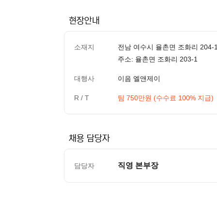
현장안내
소재지
전남 여수시 율촌면 조화리 204-
주소: 율촌면 조화리 203-1
대행사
이음 엘앤제이
R / T
팀 750만원 (수수료 100% 지급)
채용 담당자
직영 본부장
담당자
컨텐츠 정보