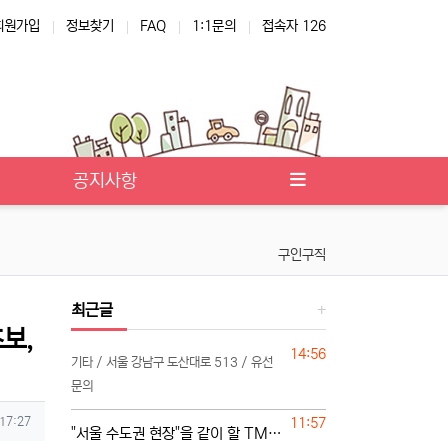
회원가입
정보찾기
FAQ
1:1문의
접속자 126
공지사항
구인구직
최근글
초보,
등록일
14:56
기타 / 서울 강남구 도산대로 513 / 유선
문의
등록일
 17:27
11:57
"서울 수도권 현장"을 같이 할 TM 단독 단일 영업본부 팀 선착순 모집