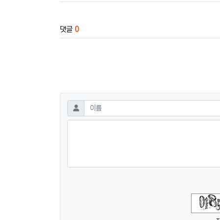
댓글
0
댓글쓰기
필수
이름
숫자음성듣기
새로고침