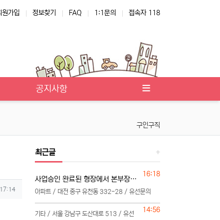
회원가입
정보찾기
FAQ
1:1문의
접속자 118
공지사항
구인구직
최근글
등록일
16:18
사업승인 완료된 형장에서 본부장님 모십니다
 17:14
아파트 / 대전 중구 유천동 332-28 / 유선문의
등록일
14:56
기타 / 서울 강남구 도산대로 513 / 유선