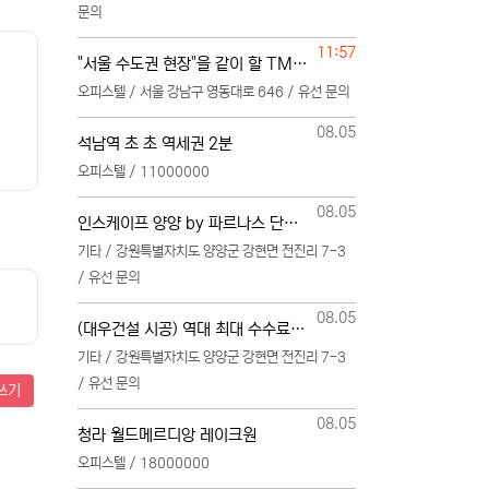
문의
등록일
11:57
"서울 수도권 현장"을 같이 할 TM 단독 단일 영업본부 팀 선착순 모집
오피스텔 / 서울 강남구 영동대로 646 / 유선 문의
등록일
08.05
석남역 초 초 역세권 2분
오피스텔 / 11000000
등록일
08.05
인스케이프 양양 by 파르나스 단일 본부 모집
기타 / 강원특별자치도 양양군 강현면 전진리 7-3
/ 유선 문의
등록일
08.05
(대우건설 시공) 역대 최대 수수료 지급, 단독 단일 영업본부 선착순 모집 (팀,팀원 개별문의 가능)
기타 / 강원특별자치도 양양군 강현면 전진리 7-3
/ 유선 문의
쓰기
등록일
08.05
청라 월드메르디앙 레이크원
오피스텔 / 18000000