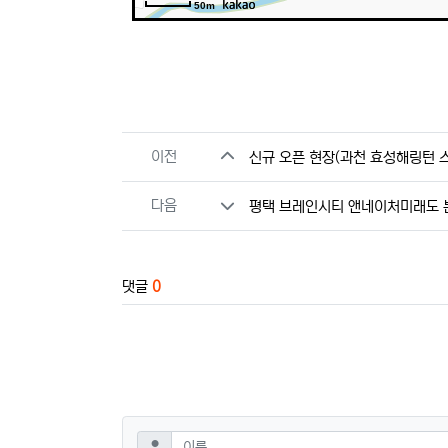
50m
관련자료
이전
신규 오픈 현장(과천 효성해링턴 
다음
평택 브레인시티 앤네이처미래도 
댓글
0
댓글쓰기
필수
이름