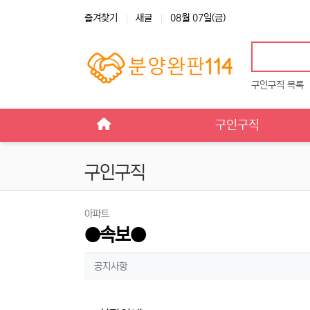
상단 네비
즐겨찾기
새글
08월 07일(금)
구인구직 목록
메인 메뉴
구인구직
구인구직
분류
아파트
●속보●
작성자 정보
작성
공지사항