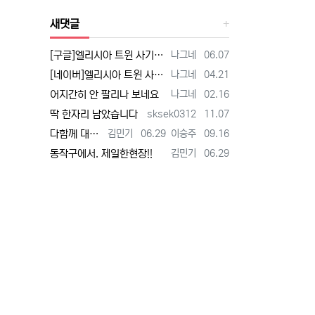
새댓글
등록자
등록일
[구글]엘리시아 트윈 사기 - 검색
나그네
06.07
등록자
등록일
[네이버]엘리시아 트윈 사기 - 검색
나그네
04.21
등록자
등록일
어지간히 안 팔리나 보네요
나그네
02.16
등록자
등록일
딱 한자리 남았습니다
sksek0312
11.07
등록자
등록일
등록자
등록일
다함께 대박납니다.
김민기
06.29
이승주
09.16
등록자
등록일
동작구에서. 제일한현장!!
김민기
06.29