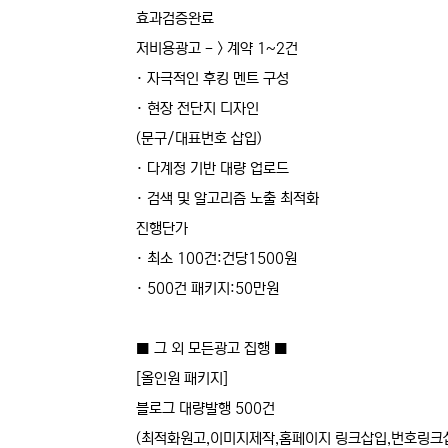
효과검증완료
저비용광고 - > 계약 1~2건
· 자극적인 후킹 멘트 구성
· 현장 전단지 디자인
(문구/대표번호 삽입)
· 다계정 기반 대량 업로드
· 검색 및 알고리즘 노출 최적화
진행단가
· 최소 100건:건당1500원
· 500건 패키지:50만원
■ 그 외 모든광고 집행 ■
[올인원 패키지]
블로그 대량발행 500건
(최적화원고,이미지제작,홈페이지 링크삽입,번호링크