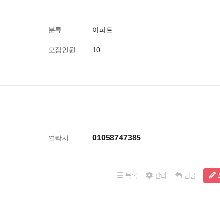
분류
아파트
모집인원
10
01058747385
연락처
목록
관리
답글