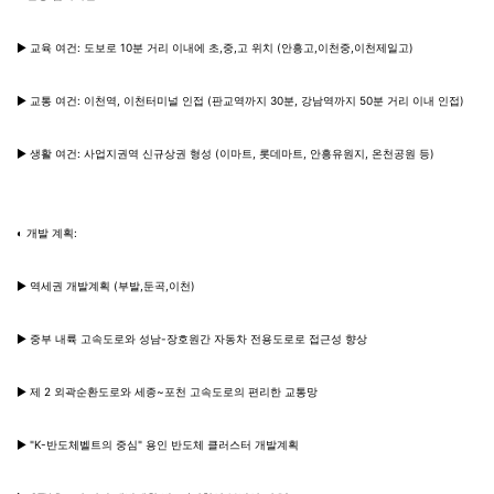
▶ 교육 여건: 도보로 10분 거리 이내에 초,중,고 위치 (안흥고,이천중,이천제일고)
▶ 교통 여건: 이천역, 이천터미널 인접 (판교역까지 30분, 강남역까지 50분 거리 이내 인접)
▶ 생활 여건: 사업지권역 신규상권 형성 (이마트, 롯데마트, 안흥유원지, 온천공원 등)
◐ 개발 계획:
▶ 역세권 개발계획 (부발,둔곡,이천)
▶ 중부 내륙 고속도로와 성남-장호원간 자동차 전용도로로 접근성 향상
▶ 제 2 외곽순환도로와 세종~포천 고속도로의 편리한 교통망
▶ "K-반도체벨트의 중심" 용인 반도체 클러스터 개발계획