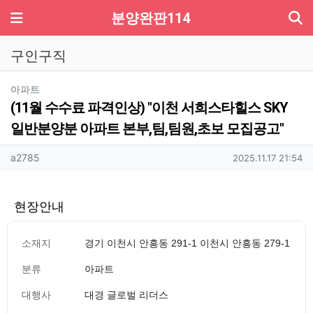
기
메뉴
분양완판114
구인구직
분류
아파트
(11월 수수료 파격인상) "이천 서희스타힐스 SKY
일반분양분 아파트 본부,팀,팀원,초보 모집공고"
작성자 정보
작성
작성일
a2785
2025.11.17 21:54
현장안내
소재지
경기 이천시 안흥동 291-1 이천시 안흥동 279-1
분류
아파트
대행사
대경 글로벌 리더스