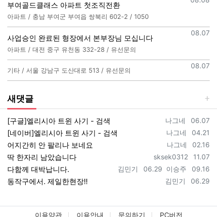
부여골드클래스 아파트 첫조직전환
아파트 / 충남 부여군 부여읍 쌍북리 602-2 / 1050
등록일
08.07
사업승인 완료된 형장에서 본부장님 모십니다
아파트 / 대전 중구 유천동 332-28 / 유선문의
등록일
08.07
기타 / 서울 강남구 도산대로 513 / 유선문의
새댓글
등록자
등록일
[구글]엘리시아 트윈 사기 - 검색
나그네
06.07
등록자
등록일
[네이버]엘리시아 트윈 사기 - 검색
나그네
04.21
등록자
등록일
어지간히 안 팔리나 보네요
나그네
02.16
등록자
등록일
딱 한자리 남았습니다
sksek0312
11.07
등록자
등록일
등록자
등록일
다함께 대박납니다.
김민기
06.29
이승주
09.16
등록자
등록일
동작구에서. 제일한현장!!
김민기
06.29
이용약관
이용안내
문의하기
PC버전