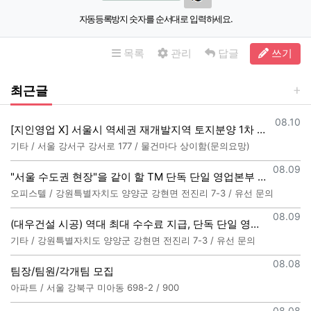
자동등록방지 숫자를 순서대로 입력하세요.
목록
관리
답글
쓰기
최근글
등록일
08.10
[지인영업 X] 서울시 역세권 재개발지역 토지분양 1차 상담사 모집합니다.
기타 / 서울 강서구 강서로 177 / 물건마다 상이함(문의요망)
등록일
08.09
"서울 수도권 현장"을 같이 할 TM 단독 단일 영업본부 팀 선착순 모집
오피스텔 / 강원특별자치도 양양군 강현면 전진리 7-3 / 유선 문의
등록일
08.09
(대우건설 시공) 역대 최대 수수료 지급, 단독 단일 영업본부 선착순 모집
기타 / 강원특별자치도 양양군 강현면 전진리 7-3 / 유선 문의
등록일
08.08
팀장/팀원/각개팀 모집
아파트 / 서울 강북구 미아동 698-2 / 900
등록일
08.08