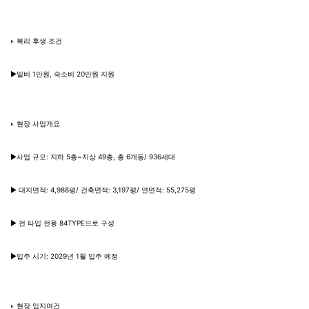
◐ 복리 후생 조건
▶일비 1만원, 숙소비 20만원 지원
◐ 현장 사업개요
▶사업 규모: 지하 5층~지상 49층, 총 6개동/ 936세대
▶ 대지면적: 4,988평/ 건축면적: 3,197평/ 연면적: 55,275평
▶ 전 타입 전용 84TYPE으로 구성
▶입주 시기: 2029년 1월 입주 예정
◐ 현장 입지여건