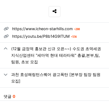
SNS 공유
관련자료
회 연결
https://www.icheon-starhills.com
208
회 연결
https://youtu.be/P8b14G9lTUM
556
(12월 금정역 홍보관 신규 오픈~~) 수도권 초역세권
지식산업센터 "세마역 현대 테라타워" 총괄,본부,팀,
팀원, 초보 모집
과천 효성해링턴스퀘어 광고폭탄 [본부장 팀장 팀원
모집]
댓글
0