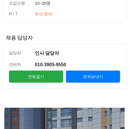
모집인원
10~20명
R / T
유선 문의
채용 담당자
인사 담당자
담당자
010-3905-9550
연락처
전화걸기
문자보내기
컨텐츠 정보
본문