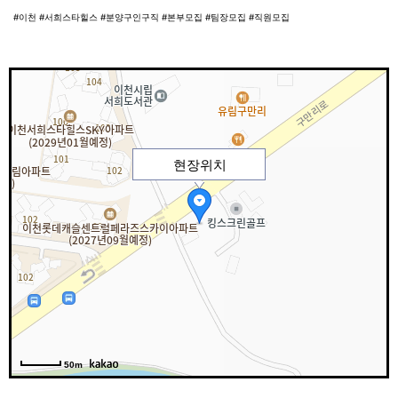
#이천 #서희스타힐스 #분양구인구직 #본부모집 #팀장모집 #직원모집
현장위치
50m