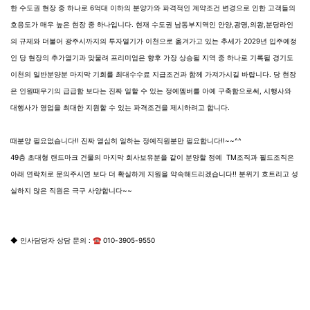
한 수도권 현장 중 하나로 6억대 이하의 분양가와 파격적인 계약조건 변경으로 인한 고객들의
호응도가 매우 높은 현장 중 하나입니다. 현재 수도권 남동부지역인 안양,광명,의왕,분당라인
의 규제와 더불어 광주시까지의 투자열기가 이천으로 옮겨가고 있는 추세가 2029년 입주예정
인 당 현장의 추가열기과 맞물려 프리미엄은 향후 가장 상승될 지역 중 하나로 기록될 경기도
이천의 일반분양분 마지막 기회를 최대수수료 지급조건과 함께 가져가시길 바랍니다. 당 현장
은 인원때우기의 급급함 보다는 진짜 일할 수 있는 정예멤버를 아예 구축함으로써, 시행사와
대행사가 영업을 최대한 지원할 수 있는 파격조건을 제시하려고 합니다.
때분양 필요없습니다!! 진짜 열심히 일하는 정예직원분만 필요합니다!!~~^^
49층 초대형 랜드마크 건물의 마지막 회사보유분을 같이 분양할 정예 TM조직과 필드조직은
아래 연락처로 문의주시면 보다 더 확실하게 지원을 약속해드리겠습니다!! 분위기 흐트리고 성
실하지 않은 직원은 극구 사양합니다~~
◆ 인사담당자 상담 문의 : ☎ 010-3905-9550