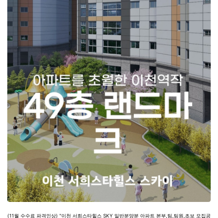
(11월 수수료 파격인상) "이천 서희스타힐스 SKY 일반분양분 아파트 본부,팀,팀원,초보 모집공