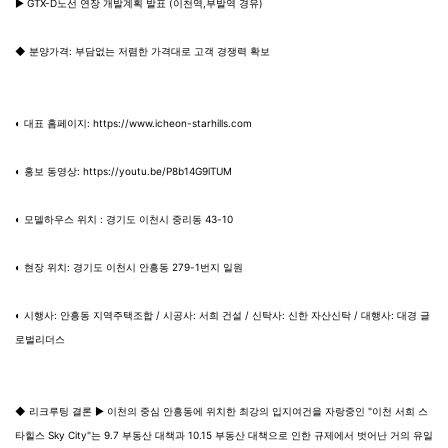
▶ GTX-D노선 연장 개발계획 발표 (이천역,부발역 경유)
◆ 분양가격: 부담없는 저렴한 가격대로 고객 경쟁력 확보
◐ 대표 홈페이지:
https://www.icheon-starhills.com
◐ 홍보 동영상:
https://youtu.be/P8b14G9lTUM
◐ 모델하우스 위치 : 경기도 이천시 중리동 43-10
◐ 현장 위치: 경기도 이천시 안흥동 279-1번지 일원
◐ 시행사: 안흥동 지역주택조합 / 시공사: 서희 건설 / 신탁사: 신한 자산신탁 / 대행사: 대경 글
로벌리더스
◆ 리크루팅 결론 ▶ 이천의 중심 안흥동에 위치한 최강의 입지여건을 자랑중인 "이천 서희 스
타힐스 Sky City"는 9.7 부동산 대책과 10.15 부동산 대책으로 인한 규제에서 벗어난 거의 유일