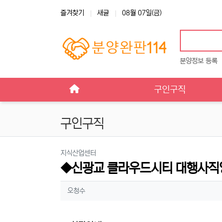
상단 네비
즐겨찾기
새글
08월 07일(금)
분양정보 등록
메인 메뉴
구인구직
구인구직
분류
지식산업센터
◆신광교 클라우드시티 대행사직영
작성자 정보
작성
오청수