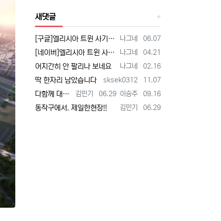
새댓글
등록자
등록일
[구글]엘리시아 트윈 사기 - 검색
나그네
06.07
등록자
등록일
[네이버]엘리시아 트윈 사기 - 검색
나그네
04.21
등록자
등록일
어지간히 안 팔리나 보네요
나그네
02.16
등록자
등록일
딱 한자리 남았습니다
sksek0312
11.07
등록자
등록일
등록자
등록일
다함께 대박납니다.
김민기
06.29
이승주
09.16
등록자
등록일
동작구에서. 제일한현장!!
김민기
06.29