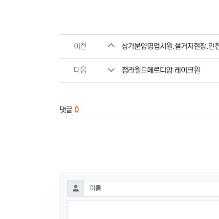
관련자료
이전
상가분양영업시원.설거지현장.인
다음
청라월드메르디앙 레이크원
댓글
0
댓글쓰기
필수
이름