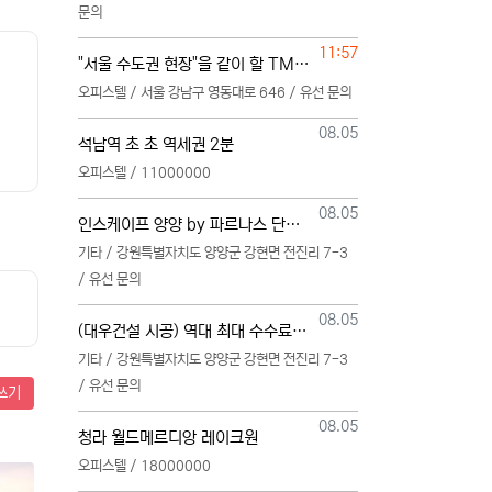
문의
등록일
11:57
"서울 수도권 현장"을 같이 할 TM 단독 단일 영업본부 팀 선착순 모집
오피스텔 / 서울 강남구 영동대로 646 / 유선 문의
등록일
08.05
석남역 초 초 역세권 2분
오피스텔 / 11000000
등록일
08.05
인스케이프 양양 by 파르나스 단일 본부 모집
기타 / 강원특별자치도 양양군 강현면 전진리 7-3
/ 유선 문의
등록일
08.05
(대우건설 시공) 역대 최대 수수료 지급, 단독 단일 영업본부 선착순 모집 (팀,팀원 개별문의 가능)
기타 / 강원특별자치도 양양군 강현면 전진리 7-3
/ 유선 문의
쓰기
등록일
08.05
청라 월드메르디앙 레이크원
오피스텔 / 18000000