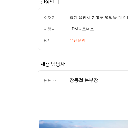
현장안내
소재지
경기 용인시 기흥구 영덕동 782-
대행사
LDM파트너스
R / T
유선문의
채용 담당자
장동철 본부장
담당자
컨텐츠 정보
본문