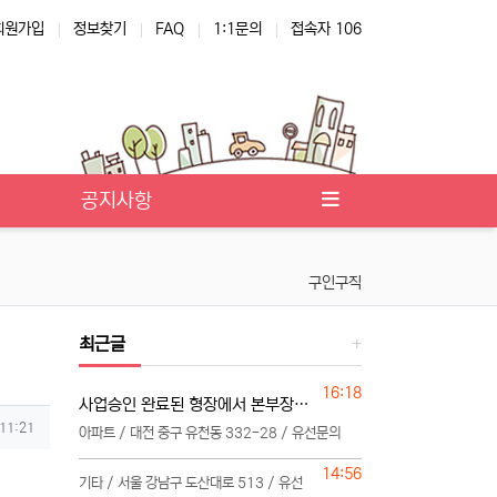
회원가입
정보찾기
FAQ
1:1문의
접속자 106
공지사항
구인구직
최근글
등록일
16:18
사업승인 완료된 형장에서 본부장님 모십니다
 11:21
아파트 / 대전 중구 유천동 332-28 / 유선문의
등록일
14:56
기타 / 서울 강남구 도산대로 513 / 유선