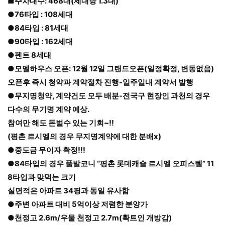
■주차대수: 468대(세대당 1.3대)
●76타입 : 108세대
●84타입 : 81세대
●90타입 : 162세대
●펜트 8세대
●모델하우스 오픈: 12월 12일 그랜드오픈(일정확정, 변동없음)
오픈후 즉시 청약과 계약절차 진행-일주일내 계약서 발행
●
무지명청약, 계약건도 모두 배분-전국구 현장인 과천의 경우
다수의 무기명 계약 예상.
참여만 해도 돈벌수 있는 기회~!!
(평촌 르시엘의 경우 무지명계약에 대한 분배x)
●중도금 무이자 확정!!!
●84타입의 경우 풀발코니 “평촌 롯데캐슬 르시엘 오피스텔” 11
8타입과 맞먹는 크기
실면적은 아파트 34평과 동일 유사함
●주변 아파트 대비 5억이상 저렴한 분양가
●천정고 2.6m/우물 천정고 2.7m(확트인 개방감)