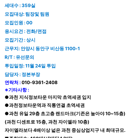
세대수 : 359실
모집대상: 팀장및 팀원
모집인원 : 00
응시요건 : 전화/면접
모집기간 : 상시
근무지: 안양시 동안구 비산동 1100-1
R/T : 유선문의
투입일정: 11월 24일 투입
담당자 : 정본부장
연락처 :
010-9361-2408
※기타사항 :
●과천 지식정보타운 마지막 초역세권 입지
●과천정보타운역과 직통연결 초역세권
●과천 유일 29층 초고층 랜드마크(기존은 높아야 10~15층)
(과천 디센트로 15층, 과천 자이엘라 10층)
자이엘라보다 4배이상 넓은 과천 중심상업지구 내 최대규모.