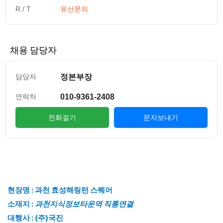
R / T
유선문의
채용 담당자
정본부장
담당자
010-9361-2408
연락처
전화걸기
문자보내기
컨텐츠 정보
본문
현장명 : 과천 효성해링턴 스퀘어
소재지 :
과천지식정보타운역 직통연결
대행사 : (주)국진