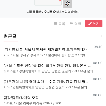
자동등록방지 숫자를 순서대로 입력하세요.
목록
답글
쓰기
최근글
등록일
08.10
[지인영업 X] 서울시 역세권 재개발지역 토지분양 1차 상담사 모집합니다.
기타 / 서울 강서구 강서로 177 / 물건마다 상이함(문의요망)
등록일
08.09
"서울 수도권 현장"을 같이 할 TM 단독 단일 영업본부 팀 선착순 모집
오피스텔 / 강원특별자치도 양양군 강현면 전진리 7-3 / 유선 문의
등록일
08.09
(대우건설 시공) 역대 최대 수수료 지급, 단독 단일 영업본부 선착순 모집
기타 / 강원특별자치도 양양군 강현면 전진리 7-3 / 유선 문의
등록일
08.08
팀장/팀원/각개팀 모집
아파트 / 서울 강북구 미아동 698-2 / 900