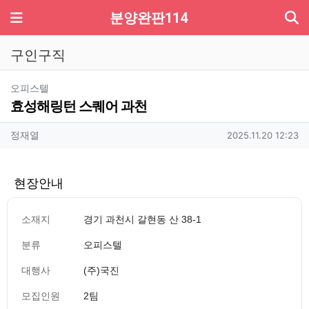
기
메뉴
분양완판114
구인구직
분류
오피스텔
효성해링턴 스퀘어 과천
작성자 정보
작성
작성일
정재열
2025.11.20 12:23
현장안내
소재지
경기 과천시 갈현동 산 38-1
분류
오피스텔
대행사
(주)국진
모집인원
2팀