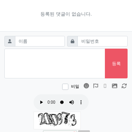
등록된 댓글이 없습니다.
댓글쓰기
필수
필수
이름
비밀번호
등록
이모티콘
폰트어썸
동영상
이미지
새
비밀