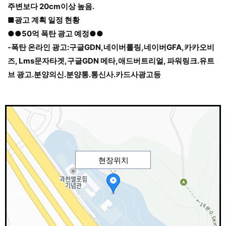
주변보다
20cm이상 높음.
■광고 계획 일정 현황
●●50억 폭탄 광고 예정●●
-폭탄 온라인 광고:구글GDN,네이버롤링,네이버GFA,카카오비
즈, Lms문자타겟,구글GDN 메타,애드버트리얼, 파워링크.유트
브 광고.분양의신.분양통.통신사.카드사광고등
현장위치