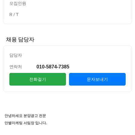
모집인원
R / T
채용 담당자
담당자
010-5874-7385
연락처
전화걸기
문자보내기
컨텐츠 정보
본문
안녕하세요 분양광고 전문
만별마케팅 서팀장 입니다.