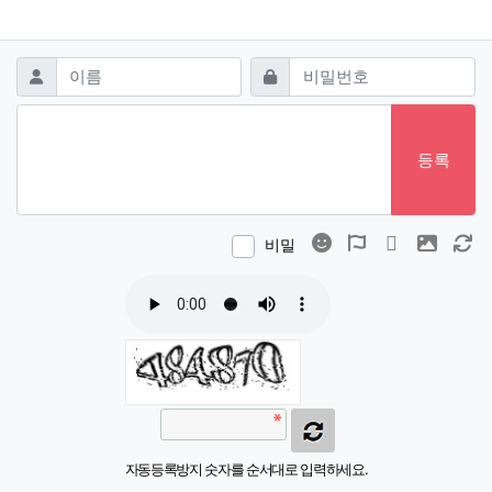
댓글쓰기
필수
필수
이름
비밀번호
등록
이모티콘
폰트어썸
동영상
이미지
새
비밀
자동등록방지 숫자를 순서대로 입력하세요.