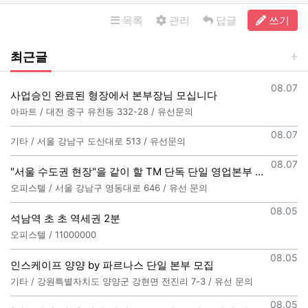
목록
관리
답글
쓰기
최근글
등록일
08.07
사업승인 완료된 형장에서 본부장님 모십니다
아파트 / 대전 중구 유천동 332-28 / 유선문의
등록일
08.07
기타 / 서울 강남구 도산대로 513 / 유선문의
등록일
08.07
"서울 수도권 현장"을 같이 할 TM 단독 단일 영업본부 팀 선착순 모집
오피스텔 / 서울 강남구 영동대로 646 / 유선 문의
등록일
08.05
석남역 초 초 역세권 2분
오피스텔 / 11000000
등록일
08.05
인스케이프 양양 by 파르나스 단일 본부 모집
기타 / 강원특별자치도 양양군 강현면 전진리 7-3 / 유선 문의
등록일
08.05