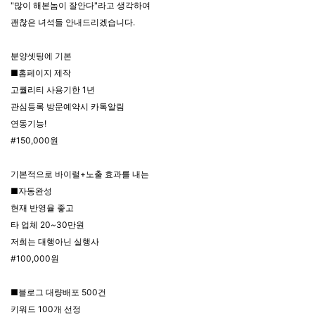
"많이 해본놈이 잘안다"라고 생각하여
괜찮은 녀석들 안내드리겠습니다.
분양셋팅에 기본
■홈페이지 제작
고퀄리티 사용기한 1년
관심등록 방문예약시 카톡알림
연동기능!
#150,000원
기본적으로 바이럴+노출 효과를 내는
■자동완성
현재 반영율 좋고
타 업체 20~30만원
저희는 대행아닌 실행사
#100,000원
■블로그 대량배포 500건
키워드 100개 선정