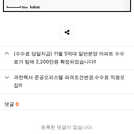
50m
SNS 공유
관련자료
(수수료 당일지급) 11월 5억대 일반분양 아파트 수수
료가 팀에 2,200만원 확정되었습니다!!
과천렉서 준공오피스텔 파격조건변경.수수료 직원모
집!!!
댓글
0
등록된 댓글이 없습니다.