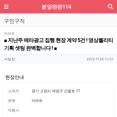
기
메뉴
분양완판114
구인구직
분류
아파트
■ 지난주 메타광고 집행 현장 계약 5건 ! 영상퀄리티
기획 셋팅 완벽합니다 ! ■
작성자 정보
작성
작성일
서팀장
2025.11.26 11:33
현장안내
소재지
경기 고양시 덕양구 간절로 77
분류
아파트
대행사