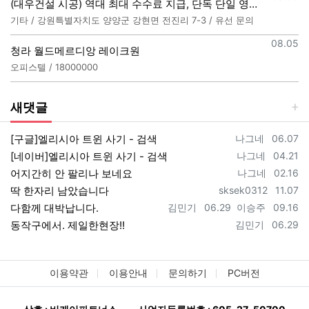
(대우건설 시공) 역대 최대 수수료 지급, 단독 단일 영업본부 선착순 모집 (팀,팀원 개별문의 가능)
기타 / 강원특별자치도 양양군 강현면 전진리 7-3 / 유선 문의
등록일
08.05
청라 월드메르디앙 레이크원
오피스텔 / 18000000
새댓글
등록자
등록일
[구글]엘리시아 트윈 사기 - 검색
나그네
06.07
등록자
등록일
[네이버]엘리시아 트윈 사기 - 검색
나그네
04.21
등록자
등록일
어지간히 안 팔리나 보네요
나그네
02.16
등록자
등록일
딱 한자리 남았습니다
sksek0312
11.07
등록자
등록일
등록자
등록일
다함께 대박납니다.
김민기
06.29
이승주
09.16
등록자
등록일
동작구에서. 제일한현장!!
김민기
06.29
이용약관
이용안내
문의하기
PC버전